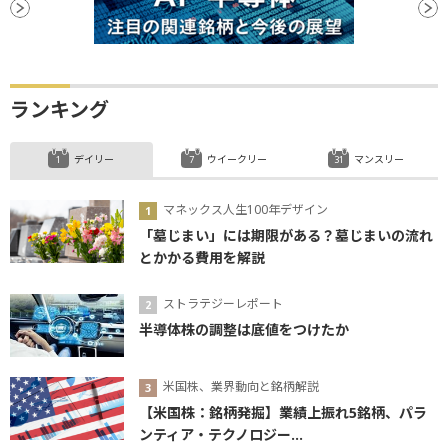
ランキング
デイリー
ウイークリー
マンスリー
マネックス人生100年デザイン
「墓じまい」には期限がある？墓じまいの流れ
とかかる費用を解説
ストラテジーレポート
半導体株の調整は底値をつけたか
米国株、業界動向と銘柄解説
【米国株：銘柄発掘】業績上振れ5銘柄、パラ
ンティア・テクノロジー...