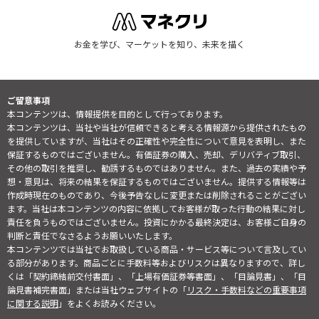
お金を学び、マーケットを知り、未来を描く
ご留意事項
本コンテンツは、情報提供を目的として行っております。
本コンテンツは、当社や当社が信頼できると考える情報源から提供されたもの
を提供していますが、当社はその正確性や完全性について意見を表明し、また
保証するものではございません。有価証券の購入、売却、デリバティブ取引、
その他の取引を推奨し、勧誘するものではありません。また、過去の実績や予
想・意見は、将来の結果を保証するものではございません。提供する情報等は
作成時現在のものであり、今後予告なしに変更または削除されることがござい
ます。当社は本コンテンツの内容に依拠してお客様が取った行動の結果に対し
責任を負うものではございません。投資にかかる最終決定は、お客様ご自身の
判断と責任でなさるようお願いいたします。
本コンテンツでは当社でお取扱している商品・サービス等について言及してい
る部分があります。商品ごとに手数料等およびリスクは異なりますので、詳し
くは「契約締結前交付書面」、「上場有価証券等書面」、「目論見書」、「目
論見書補完書面」または当社ウェブサイトの「
リスク・手数料などの重要事項
に関する説明
」をよくお読みください。