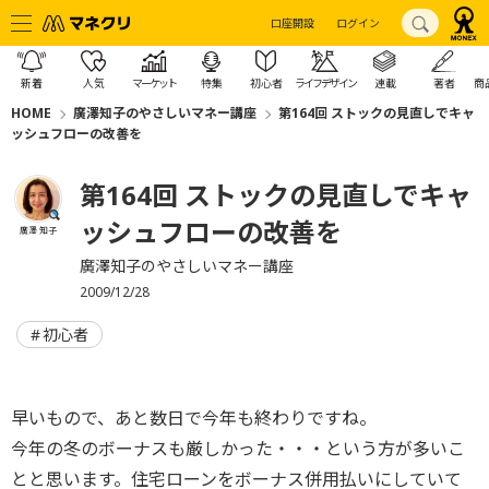
口座開設
ログイン
新着
人気
マーケット
特集
初心者
ライフデザイン
連載
著者
商
HOME
廣澤知子のやさしいマネー講座
第164回 ストックの見直しでキャ
ッシュフローの改善を
第164回 ストックの見直しでキャ
ッシュフローの改善を
廣澤 知子
廣澤知子のやさしいマネー講座
2009/12/28
初心者
早いもので、あと数日で今年も終わりですね。
今年の冬のボーナスも厳しかった・・・という方が多いこ
とと思います。住宅ローンをボーナス併用払いにしていて