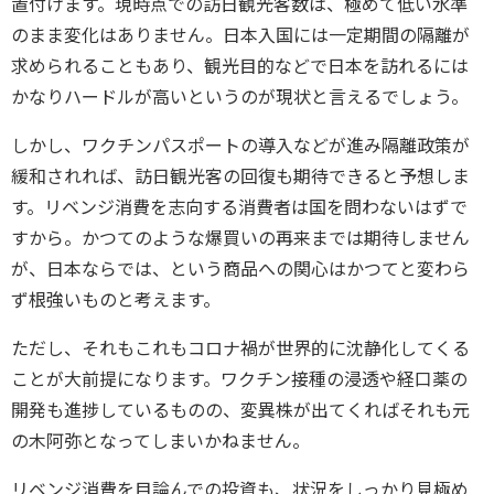
置付けます。現時点での訪日観光客数は、極めて低い水準
のまま変化はありません。日本入国には一定期間の隔離が
求められることもあり、観光目的などで日本を訪れるには
かなりハードルが高いというのが現状と言えるでしょう。
しかし、ワクチンパスポートの導入などが進み隔離政策が
緩和されれば、訪日観光客の回復も期待できると予想しま
す。リベンジ消費を志向する消費者は国を問わないはずで
すから。かつてのような爆買いの再来までは期待しません
が、日本ならでは、という商品への関心はかつてと変わら
ず根強いものと考えます。
ただし、それもこれもコロナ禍が世界的に沈静化してくる
ことが大前提になります。ワクチン接種の浸透や経口薬の
開発も進捗しているものの、変異株が出てくればそれも元
の木阿弥となってしまいかねません。
リベンジ消費を目論んでの投資も、状況をしっかり見極め