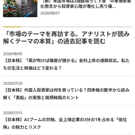
（朝）米国市場は3指数揃って下落 中東情勢悪
化懸念から投資家心理が悪化し売り優...
2026/08/07
「市場のテーマを再訪する。アナリストが読み
解くテーマの本質」の過去記事を読む
2026/08/05
【日本株】「風が吹けば桶屋が儲かる」金利上昇の連鎖反応。私た
ちの生活と株価はどう変わる？
2026/07/29
【日本株】外国人投資家は何を買っている？四季報の数字から読み
解く「黒船」の実態と銘柄発掘のヒント
2026/07/15
【日本株】AIブームの対極、全上場企業の3分の1を占める「低位
株」の魅力とリスク