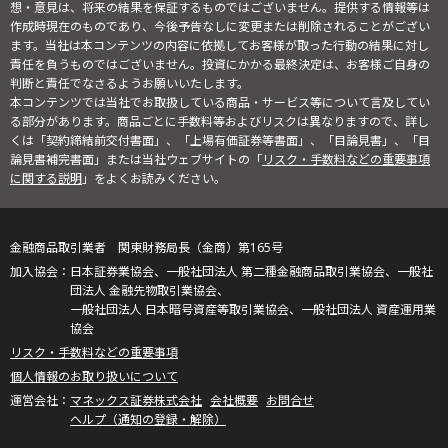
想・意見は、将来の結果を保証するものではございません。提供する情報等は
作成時現在のものであり、今後予告なしに変更または削除されることがござい
ます。当社は本コンテンツの内容に依拠してお客様が取った行動の結果に対し
責任を負うものではございません。投資にかかる最終決定は、お客様ご自身の
判断と責任でなさるようお願いいたします。
本コンテンツでは当社でお取扱している商品・サービス等について言及してい
る部分があります。商品ごとに手数料等およびリスクは異なりますので、詳し
くは「契約締結前交付書面」、「上場有価証券等書面」、「目論見書」、「目
論見書補完書面」または当社ウェブサイトの「
リスク・手数料などの重要事項
に関する説明
」をよくお読みください。
金融商品取引業者 関東財務局長（金商）第165号
日本証券業協会、一般社団法人 第二種金融商品取引業協会、一般社
団法人 金融先物取引業協会、
一般社団法人 日本暗号資産等取引業協会、一般社団法人 資産運用業
協会
リスク・手数料などの重要事項
個人情報のお取り扱いについて
マネックス証券株式会社
会社概要
お問合せ
ヘルプ（通知の登録・解除）