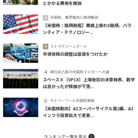
とかかる費用を解説
米国株、業界動向と銘柄解説
【米国株：銘柄発掘】業績上振れ5銘柄、パラ
ンティア・テクノロジー...
ストラテジーレポート
半導体株の調整は底値をつけたか
岡元兵八郎の米国株マスターへの道
スペースＸ［SPCX］上場後初の決算発表、数字
は良かったが株価が下落...
モトリーフール米国株情報
【米国株動向】AIスーパーサイクル第2幕、AI
インフラ投資拡大で恩恵...
ランキング一覧を見る