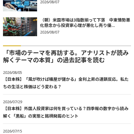
2026/08/07
（朝）米国市場は3指数揃って下落 中東情勢悪
化懸念から投資家心理が悪化し売り優...
2026/08/07
「市場のテーマを再訪する。アナリストが読み
解くテーマの本質」の過去記事を読む
2026/08/05
【日本株】「風が吹けば桶屋が儲かる」金利上昇の連鎖反応。私た
ちの生活と株価はどう変わる？
2026/07/29
【日本株】外国人投資家は何を買っている？四季報の数字から読み
解く「黒船」の実態と銘柄発掘のヒント
2026/07/15