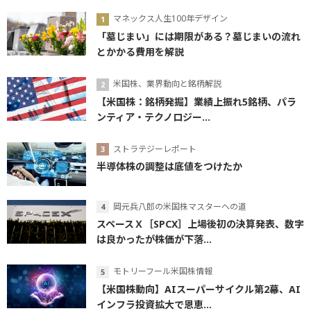
マネックス人生100年デザイン
「墓じまい」には期限がある？墓じまいの流れ
とかかる費用を解説
米国株、業界動向と銘柄解説
【米国株：銘柄発掘】業績上振れ5銘柄、パラ
ンティア・テクノロジー...
ストラテジーレポート
半導体株の調整は底値をつけたか
岡元兵八郎の米国株マスターへの道
スペースＸ［SPCX］上場後初の決算発表、数字
は良かったが株価が下落...
モトリーフール米国株情報
【米国株動向】AIスーパーサイクル第2幕、AI
インフラ投資拡大で恩恵...