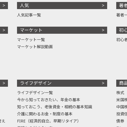
人気
著
人気記事一覧
著者
マーケット
初
マーケット一覧
初心
マーケット解説動画
ライフデザイン
商
ライフデザイン一覧
株式
今から知っておきたい、年金の基本
米国
知っておこう、老後資金・相続の基本知識
中国
介護に関わるお金・制度の基本
投資
考え
FIRE（経済的自立、早期リタイア）
債券