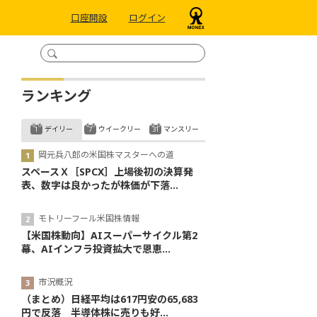
口座開設
ログイン
ランキング
デイリー
ウイークリー
マンスリー
岡元兵八郎の米国株マスターへの道
スペースＸ［SPCX］上場後初の決算発
表、数字は良かったが株価が下落...
モトリーフール米国株情報
【米国株動向】AIスーパーサイクル第2
幕、AIインフラ投資拡大で恩恵...
市況概況
（まとめ）日経平均は617円安の65,683
円で反落 半導体株に売りも好...