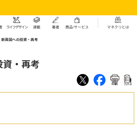
者
ライフデザイン
連載
著者
商
品・
サービス
マネクリとは
回 新興国への投資・再考
投資・再考
印刷
ｱﾝｹｰﾄ