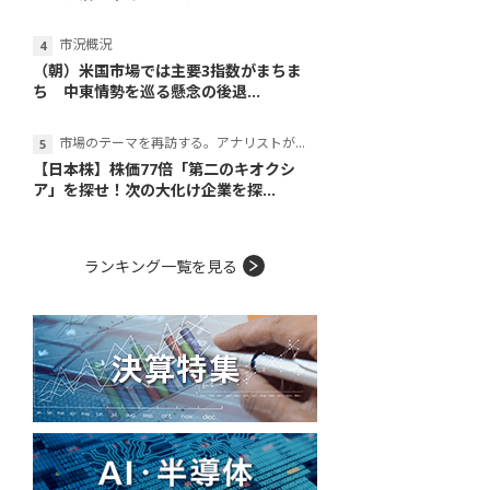
市況概況
（朝）米国市場では主要3指数がまちま
ち 中東情勢を巡る懸念の後退...
市場のテーマを再訪する。アナリストが読み解くテーマの本質
【日本株】株価77倍「第二のキオクシ
ア」を探せ！次の大化け企業を探...
ランキング一覧を見る