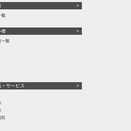
者
一覧
心者
者一覧
品・サービス
株
株
信託