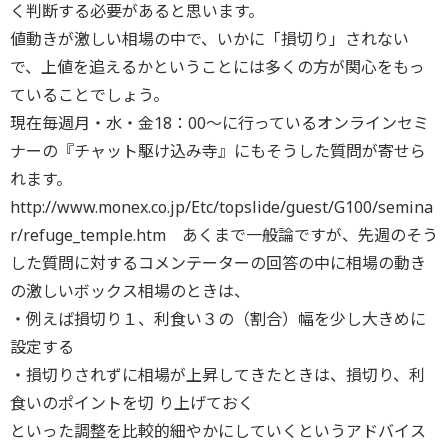
く判断する必要があると思います。
値動きが激しい相場の中で、いかに「損切り」されない
で、上値を追えるかということには多くの方が関心をもっ
ていることでしょう。
現在毎週月・水・金18：00～に行っているオンラインセミ
ナーの『チャット駆け込み寺』にもそうした質問が寄せら
れます。
http://www.monex.co.jp/Etc/topslide/guest/G100/semina
r/refuge_temple.htm あくまで一般論ですが、先週のそう
した質問に対するコメンテーターの回答の中に相場の動き
の激しいボックス相場のときは、
・例えば損切り１、利食い３の（割合）幅を少し大きめに
設定する
・損切りされずに相場が上昇してきたときは、損切り、利
食いのポイントを切 り上げておく
といった調整を比較的細やかにしていくというアドバイス