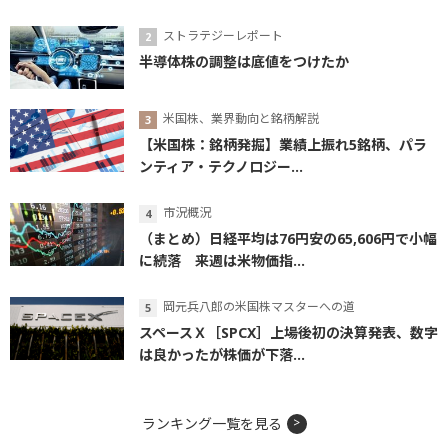
ストラテジーレポート
半導体株の調整は底値をつけたか
米国株、業界動向と銘柄解説
【米国株：銘柄発掘】業績上振れ5銘柄、パラ
ンティア・テクノロジー...
市況概況
（まとめ）日経平均は76円安の65,606円で小幅
に続落 来週は米物価指...
岡元兵八郎の米国株マスターへの道
スペースＸ［SPCX］上場後初の決算発表、数字
は良かったが株価が下落...
ランキング一覧を見る