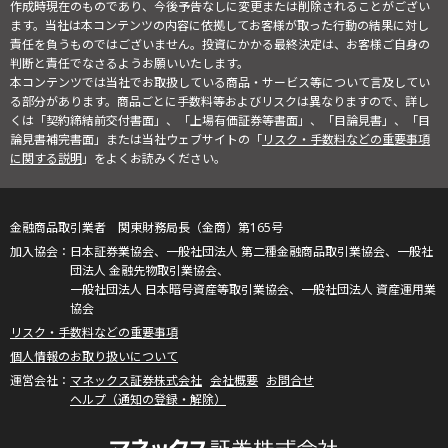
作成時現在のものであり、今後予告なしに変更または削除されることがござい
ます。当社は本コンテンツの内容に依拠してお客様が取った行動の結果に対し
責任を負うものではございません。投資にかかる最終決定は、お客様ご自身の
判断と責任でなさるようお願いいたします。
本コンテンツでは当社でお取扱している商品・サービス等について言及してい
る部分があります。商品ごとに手数料等およびリスクは異なりますので、詳し
くは「契約締結前交付書面」、「上場有価証券等書面」、「目論見書」、「目
論見書補完書面」または当社ウェブサイトの「
リスク・手数料などの重要事項
に関する説明
」をよくお読みください。
金融商品取引業者 関東財務局長（金商）第165号
日本証券業協会、一般社団法人 第二種金融商品取引業協会、一般社
団法人 金融先物取引業協会、
一般社団法人 日本暗号資産等取引業協会、一般社団法人 資産運用業
協会
リスク・手数料などの重要事項
個人情報のお取り扱いについて
マネックス証券株式会社
会社概要
お問合せ
ヘルプ（通知の登録・解除）