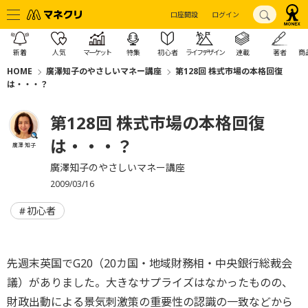
口座開設
ログイン
新着
人気
マーケット
特集
初心者
ライフデザイン
連載
著者
商
HOME
廣澤知子のやさしいマネー講座
第128回 株式市場の本格回復
は・・・？
第128回 株式市場の本格回復
は・・・？
廣澤 知子
廣澤知子のやさしいマネー講座
2009/03/16
初心者
先週末英国でG20（20カ国・地域財務相・中央銀行総裁会
議）がありました。大きなサプライズはなかったものの、
財政出動による景気刺激策の重要性の認識の一致などから