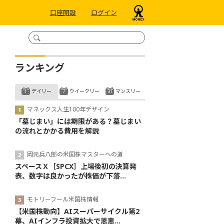
口座開設
ログイン
ランキング
デイリー
ウイークリー
マンスリー
マネックス人生100年デザイン
「墓じまい」には期限がある？墓じまい
の流れとかかる費用を解説
岡元兵八郎の米国株マスターへの道
スペースＸ［SPCX］上場後初の決算発
表、数字は良かったが株価が下落...
モトリーフール米国株情報
【米国株動向】AIスーパーサイクル第2
幕、AIインフラ投資拡大で恩恵...