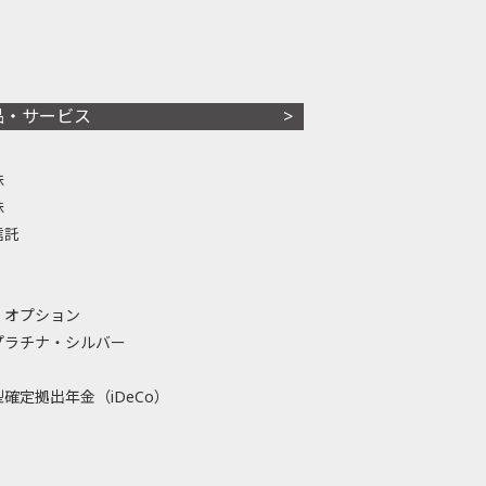
品・サービス
株
株
信託
・オプション
プラチナ・シルバー
確定拠出年金（iDeCo）