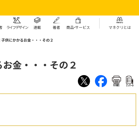
者
ライフデザイン
連載
著者
商
品・
サービス
マネクリとは
回 子供にかかるお金・・・その２
かるお金・・・その２
印刷
ｱﾝｹｰﾄ