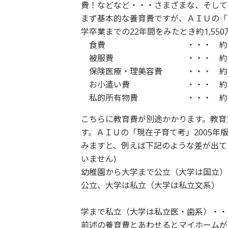
費！などなど・・・さまざまな、そして
まず基本的な養育費ですが、ＡＩＵの「
学卒業までの22年間をみたとき約1,5
食費 ・・・ 約67
被服費 ・・・ 約14
保険医療・理美容費 ・・・ 約1
お小遣い費 ・・・ 約45
私的所有物費 ・・・ 約9
こちらに教育費が別途かかります。教育
す。ＡＩＵの「現在子育て考」2005
みますと、例えば下記のような差が出て
いません)
幼稚園から大学まで公立（大学は国
公立、大学は私立（大学は私立文系）
・・・ 1,540
学まで私立（大学は私立医・歯系）・・ 4
前述の養育費とあわせるとマイホームが