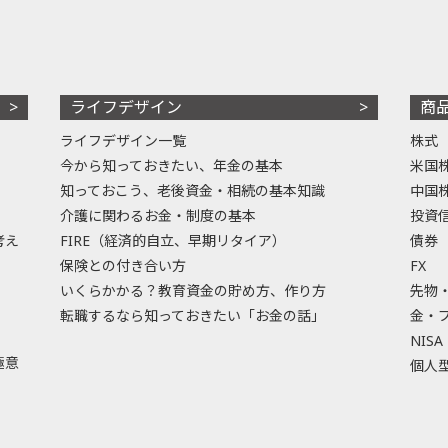
ライフデザイン
商
ライフデザイン一覧
株式
今から知っておきたい、年金の基本
米国
知っておこう、老後資金・相続の基本知識
中国
介護に関わるお金・制度の基本
投資
考え
FIRE（経済的自立、早期リタイア）
債券
保険との付き合い方
FX
いくらかかる？教育資金の貯め方、作り方
先物
転職するなら知っておきたい「お金の話」
金・
NISA
極意
個人型