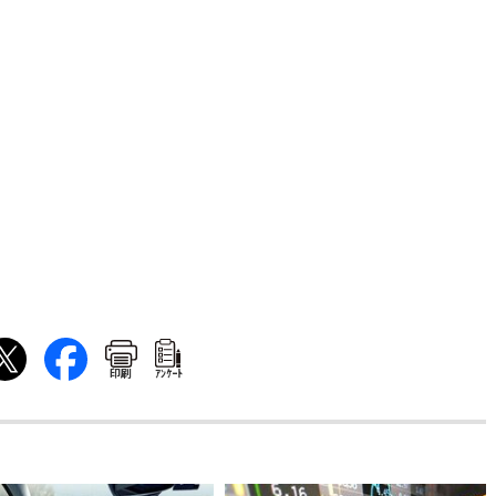
印刷
ｱﾝｹｰﾄ