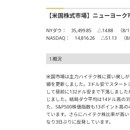
【米国株式市場】ニューヨーク
NYダウ： 35,499.85 △14.88 （8/
NASDAQ： 14,816.26 △51.13 （8
1.概況
米国市場は主力ハイテク株に買い戻しが入
値を更新しました。3ドル安でスタート
して昼前に132ドル安まで下落しまし
じました。結局ダウ平均は14ドル高の3
た、S&P500株価指数も13ポイント高
ています。さらにハイテク株比率が高いナ
なり3日ぶりに反発しています。