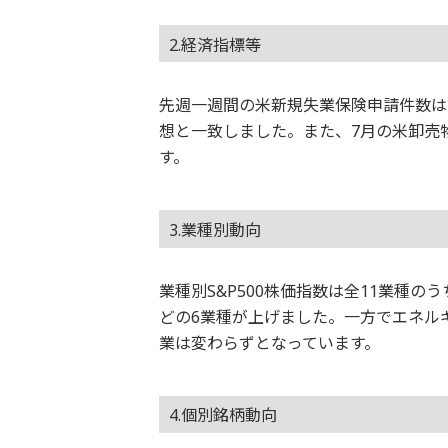
2.経済指標等
先週一週間の米新規失業保険申請件数は前週
想と一致しました。また、7月の米卸売物
す。
3.業種別動向
業種別S&P500株価指数は全11業種
どの6業種が上げました。一方でエネル
業は変わらずとなっています。
4.個別銘柄動向