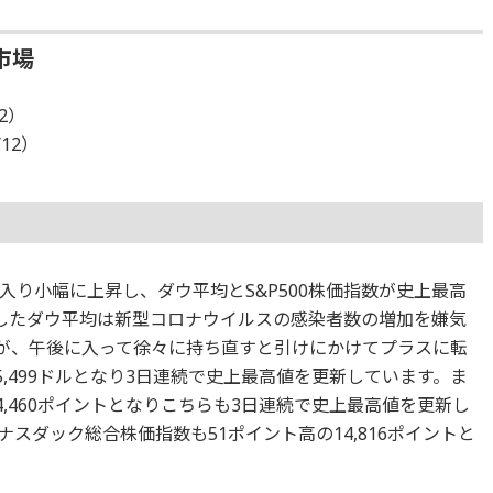
市場
12）
/12）
り小幅に上昇し、ダウ平均とS&P500株価指数が史上最高
したダウ平均は新型コロナウイルスの感染者数の増加を嫌気
たが、午後に入って徐々に持ち直すと引けにかけてプラスに転
5,499ドルとなり3日連続で史上最高値を更新しています。ま
の4,460ポイントとなりこちらも3日連続で史上最高値を更新し
スダック総合株価指数も51ポイント高の14,816ポイントと