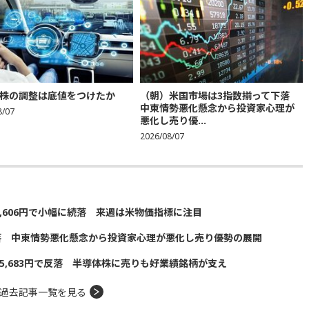
株の調整は底値をつけたか
（朝）米国市場は3指数揃って下落
中東情勢悪化懸念から投資家心理が
8/07
悪化し売り優...
2026/08/07
5,606円で小幅に続落 来週は米物価指標に注目
落 中東情勢悪化懸念から投資家心理が悪化し売り優勢の展開
5,683円で反落 半導体株に売りも好業績銘柄が支え
過去記事一覧を見る