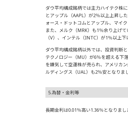
ダウ平均構成銘柄では主力ハイテク株に
とアップル（AAPL）が2％以上上昇し
ォース・ドットコムとアップル、マイク
また、メルク（MRK）も1％余り上げて
（V）、インテル（INTC）が1％以上
ダウ平均構成銘柄以外では、投資判断と
テクノロジー（MU）が6％を超える下
を嫌気して空運株が売られ、アメリカン
ルディングス（UAL）も2％安となりま
5.為替・金利等
長期金利は0.01％高い1.36％となり