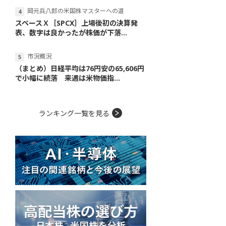
岡元兵八郎の米国株マスターへの道
スペースＸ［SPCX］上場後初の決算発
表、数字は良かったが株価が下落...
市況概況
（まとめ）日経平均は76円安の65,606円
で小幅に続落 来週は米物価指...
ランキング一覧を見る