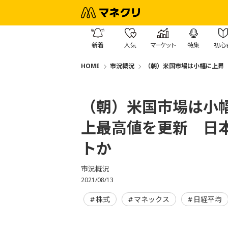
新着
人気
マーケット
特集
初心
HOME
市況概況
（朝）米国市場は小幅に上昇 
（朝）米国市場は小幅
上最高値を更新 日
トか
市況概況
2021/08/13
株式
マネックス
日経平均