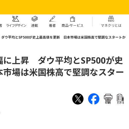
者
ライフデザイン
連載
著者
商
品・
サービス
マネクリとは
ダウ平均とSP500が史上最高値を更新 日本市場は米国株高で堅調なスタートか
に上昇 ダウ平均とSP500が史
本市場は米国株高で堅調なスター
印刷
ｱﾝｹｰﾄ