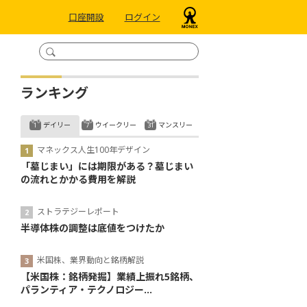
口座開設
ログイン
ランキング
デイリー
ウイークリー
マンスリー
マネックス人生100年デザイン
「墓じまい」には期限がある？墓じまい
の流れとかかる費用を解説
ストラテジーレポート
半導体株の調整は底値をつけたか
米国株、業界動向と銘柄解説
【米国株：銘柄発掘】業績上振れ5銘柄、
パランティア・テクノロジー...