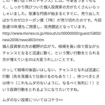
この「長い目でみたチャンス」には、今更言うまでもな
く、しっかり飛びついた個人投資家の方がたくさんいらっ
しゃいました。急激な円高が始まるとすぐに、売り出した
ばかりのゼロクーポン債（7年）が売り切れたのです。今回
急遽10年債もご用意し、完売間近となっています。
http://www.monex.co.jp/AboutUs/00000000/guest/G800/
new2008/news803r.htm
個人投資家の方の裾野が広がり、相場を長い目で見ながら
チャンスとなると迅速に動く、という賢い行動をとられる
方が増えているのは大変うれしいことです。
けっして相場の後追いはしない、チャンスとなれば迅速に
行動（先を見据えて仕掛けるのもあり！）、待つべきとき
は待つ（これもムダのないように、なるべく有利に！）と
いう投資行動をとれるようになりたいですね。
ムダのない投資についてはコチラ>>