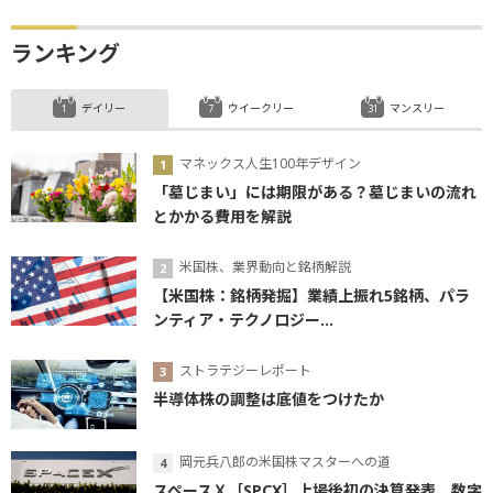
ランキング
デイリー
ウイークリー
マンスリー
マネックス人生100年デザイン
「墓じまい」には期限がある？墓じまいの流れ
とかかる費用を解説
米国株、業界動向と銘柄解説
【米国株：銘柄発掘】業績上振れ5銘柄、パラ
ンティア・テクノロジー...
ストラテジーレポート
半導体株の調整は底値をつけたか
岡元兵八郎の米国株マスターへの道
スペースＸ［SPCX］上場後初の決算発表、数字