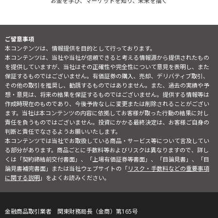
お金を学び、マーケットを知り、未来を描く
ご留意事項
本コンテンツは、情報提供を目的として行っております。
本コンテンツは、当社や当社が信頼できると考える情報源から提供されたもの
を提供していますが、当社はその正確性や完全性について意見を表明し、また
保証するものではございません。有価証券の購入、売却、デリバティブ取引、
その他の取引を推奨し、勧誘するものではありません。また、過去の実績や予
想・意見は、将来の結果を保証するものではございません。提供する情報等は
作成時現在のものであり、今後予告なしに変更または削除されることがござい
ます。当社は本コンテンツの内容に依拠してお客様が取った行動の結果に対し
責任を負うものではございません。投資にかかる最終決定は、お客様ご自身の
判断と責任でなさるようお願いいたします。
本コンテンツでは当社でお取扱している商品・サービス等について言及してい
る部分があります。商品ごとに手数料等およびリスクは異なりますので、詳し
くは「契約締結前交付書面」、「上場有価証券等書面」、「目論見書」、「目
論見書補完書面」または当社ウェブサイトの「
リスク・手数料などの重要事項
に関する説明
」をよくお読みください。
金融商品取引業者 関東財務局長（金商）第165号