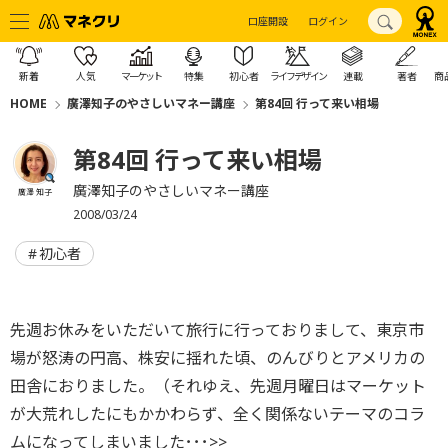
口座開設
ログイン
新着
人気
マーケット
特集
初心者
ライフデザイン
連載
著者
商
HOME
廣澤知子のやさしいマネー講座
第84回 行って来い相場
第84回 行って来い相場
廣澤知子のやさしいマネー講座
廣澤 知子
2008/03/24
初心者
先週お休みをいただいて旅行に行っておりまして、東京市
場が怒涛の円高、株安に揺れた頃、のんびりとアメリカの
田舎におりました。（それゆえ、先週月曜日はマーケット
が大荒れしたにもかかわらず、全く関係ないテーマのコラ
ムになってしまいました･･･>>