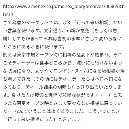
http://www2.monex.co.jp/monex_blog/archives/008658.h
tml ）
さて為替のマーケットでは、よく「行って来い相場」とい
う言葉を使います。文字通り、市場が急落（もしくは急
騰）しても収まってみれば当初の水準とさして変わらない
ところにあるときに使います。
例えば東京市場オープン時に相場の乱高下が始まり、それ
こそディーラーは食事どころかお手洗いにも行けないよう
な状況になり、ようやくロンドン･タイムになる頃相場が落
ち着いてきた（その頃にはディーラーたちはヘロヘロにな
っており、ディール結果の明暗もくっきり出ていたりしま
す。負けた人は疲労と憔悴で悲惨な状況です・・・）と思
ったら東京オープン時とさして変わらない相場に戻ってい
た･･･なんていうことはよくありました。こういったとき
「行って来い相場だった」と言います。