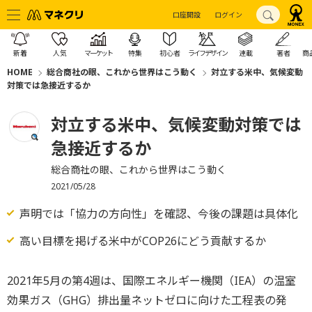
口座開設
ログイン
新着
人気
マーケット
特集
初心者
ライフデザイン
連載
著者
商
HOME
総合商社の眼、これから世界はこう動く
対立する米中、気候変動
対策では急接近するか
対立する米中、気候変動対策では
急接近するか
総合商社の眼、これから世界はこう動く
2021/05/28
声明では「協力の方向性」を確認、今後の課題は具体化
高い目標を掲げる米中がCOP26にどう貢献するか
2021年5月の第4週は、国際エネルギー機関（IEA）の温室
効果ガス（GHG）排出量ネットゼロに向けた工程表の発