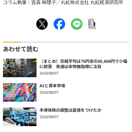
コラム執筆：宮森 映理子／丸紅株式会社 丸紅経済研究所
ｱﾝｹｰﾄ
あわせて読む
（まとめ）日経平均は76円安の65,606円で小幅
に続落 来週は米物価指標に注目
2026/08/07
AIと資本市場
2026/08/07
半導体株の調整は底値をつけたか
2026/08/07