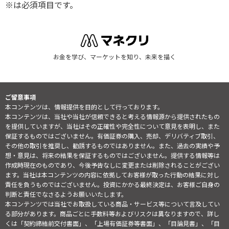
※は必須項目です。
お金を学び、マーケットを知り、未来を描く
ご留意事項
本コンテンツは、情報提供を目的として行っております。
本コンテンツは、当社や当社が信頼できると考える情報源から提供されたもの
を提供していますが、当社はその正確性や完全性について意見を表明し、また
保証するものではございません。有価証券の購入、売却、デリバティブ取引、
その他の取引を推奨し、勧誘するものではありません。また、過去の実績や予
想・意見は、将来の結果を保証するものではございません。提供する情報等は
作成時現在のものであり、今後予告なしに変更または削除されることがござい
ます。当社は本コンテンツの内容に依拠してお客様が取った行動の結果に対し
責任を負うものではございません。投資にかかる最終決定は、お客様ご自身の
判断と責任でなさるようお願いいたします。
本コンテンツでは当社でお取扱している商品・サービス等について言及してい
る部分があります。商品ごとに手数料等およびリスクは異なりますので、詳し
くは「契約締結前交付書面」、「上場有価証券等書面」、「目論見書」、「目