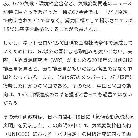
表、G7の気候・環境相会合など、気候変動関連のニュース
が特に目立った週だった。特にG7会合では、「パリ協定」
で約束された2℃ではなく、努力目標として提示されていた
1.5℃に基準を厳格化することが合意された。
しかし、ネットゼロや1.5℃目標を国際社会全体で達成して
いくためには、G7以外の国による取組みも欠かせない。実
際、世界資源研究所（WRI）がまとめる2018年の国別GHG
排出量を見ると、最も排出量が多いのはG7各国ではなく中
国となっている。また、2位はG7のメンバーで、パリ協定に
復帰したばかりの米国である。そのため、中国と米国の動
向は、1.5℃目標達成のカギを握ると言っても過言ではない
だろう。
その米中両政府は、日本時間4月18日に「気候変動危機共同
声明」を発表した。この声明の中では、気候変動枠組条約
（UNFCCC）における「パリ協定」の目標達成に向けて両