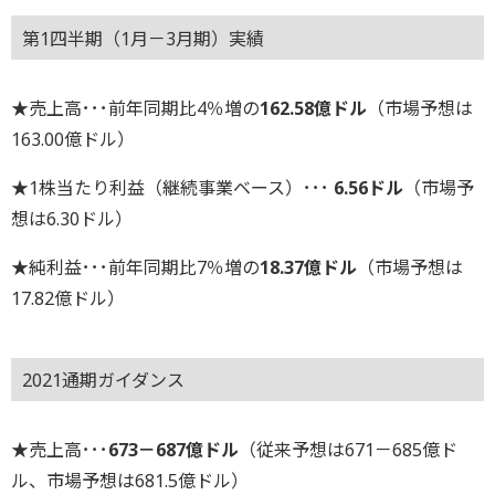
第1四半期（1月－3月期）実績
★売上高･･･前年同期比4％増の
162.58億ドル
（市場予想は
163.00億ドル）
★1株当たり利益（継続事業ベース）･･･
6.56ドル
（市場予
想は6.30ドル）
★純利益･･･前年同期比7％増の
18.37億ドル
（市場予想は
17.82億ドル）
2021通期ガイダンス
★売上高･･･
673－687億ドル
（従来予想は671－685億ド
ル、市場予想は681.5億ドル）