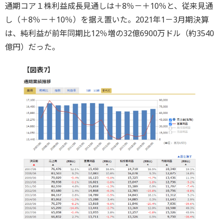
通期コア１株利益成長見通しは＋8％－＋10％と、従来見通
し（＋8％－＋10％）を据え置いた。2021年1－3月期決算
は、純利益が前年同期比12％増の32億6900万ドル（約3540
億円）だった。
【図表7】