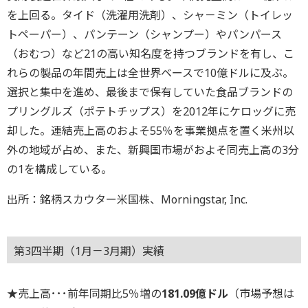
を上回る。タイド（洗濯用洗剤）、シャ－ミン（トイレッ
トペーパー）、パンテーン（シャンプー）やパンパース
（おむつ）など21の高い知名度を持つブランドを有し、こ
れらの製品の年間売上は全世界ベースで10億ドルに及ぶ。
選択と集中を進め、最後まで保有していた食品ブランドの
プリングルズ（ポテトチップス）を2012年にケロッグに売
却した。連結売上高のおよそ55％を事業拠点を置く米州以
外の地域が占め、また、新興国市場がおよそ同売上高の3分
の1を構成している。
出所：銘柄スカウター米国株、Morningstar, Inc.
第3四半期（1月－3月期）実績
★売上高･･･前年同期比5％増の
181.09億ドル
（市場予想は