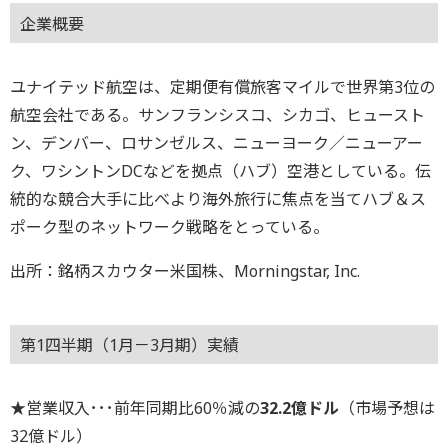
企業概要
ユナイテッド航空は、定期便有償旅客マイルで世界第3位の
航空会社である。サンフランシスコ、シカゴ、ヒュースト
ン、デンバー、ロサンゼルス、ニューヨーク／ニューアー
ク、ワシントンDCなどを拠点（ハブ）空港としている。伝
統的な競合大手に比べより海外旅行に焦点を当てハブ＆ス
ポーク型のネットワーク戦略をとっている。
出所：銘柄スカウター米国株、Morningstar, Inc.
第1四半期（1月－3月期）実績
★営業収入･･･前年同期比60％減の
32.2億ドル
（市場予想は
32億ドル）