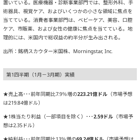
置いている。医療機器・診断事業部門では、整形外科、手
術器具、視覚ケア、およびいくつかの小さな領域に焦点を
当てている。消費者事業部門は、ベビーケア、美容、口腔
ケア、市販薬、および女性の健康に焦点を当てている。地
理的には、米国内で総収益の約半分が生み出される。
出所：銘柄スカウター米国株、Morningstar, Inc.
第1四半期（1月－3月期）実績
★売上高･･･前年同期比7.9％増の
223.21億ドル
（市場予想
は219.84億ドル）
★1株当たり利益（一部項目を除く）･･･
2.59ドル
（市場予
想は2.35ドル）
★純利益･･･前年同期比13％増の
69.24億ドル
（市場予想は