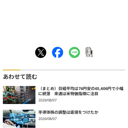
ｱﾝｹｰﾄ
あわせて読む
（まとめ）日経平均は76円安の65,606円で小幅
に続落 来週は米物価指標に注目
2026/08/07
半導体株の調整は底値をつけたか
2026/08/07