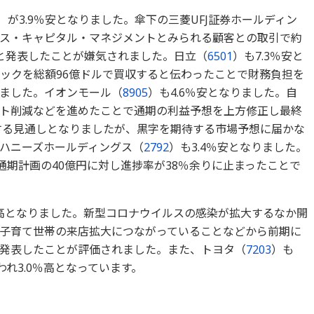
）が3.9％安となりました。傘下の三菱UFJ証券ホールディン
ス・キャピタル・マネジメントとみられる顧客との取引で約
と発表したことが嫌気されました。日立（
6501
）も7.3％安と
ジックを総額96億ドルで買収すると伝わったことで財務負担を
ました。イオンモール（
8905
）も4.6％安となりました。自
ト削減などを進めたことで通期の利益予想を上方修正し最終
小する見通しとなりましたが、黒字を期待する市場予想に届かな
ハニーズホールディングス（
2792
）も3.4％安となりました。
通期計画の40億円に対し進捗率が38％余りに止まったことで
％高となりました。新型コロナウイルスの感染が拡大するなか開
子育て世帯の来店拡大につながっていることなどから前期に
発表したことが評価されました。また、トヨタ（
7203
）も
れ3.0％高となっています。