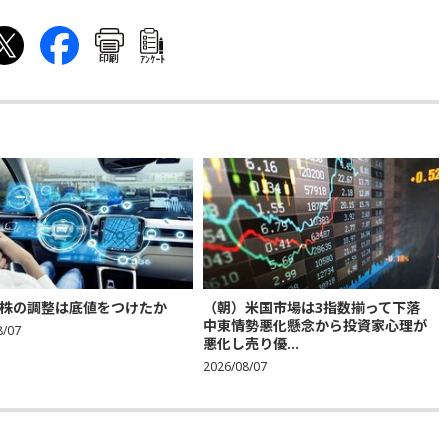
印刷
ｱﾝｹｰﾄ
株の調整は底値をつけたか
（朝）米国市場は3指数揃って下落
中東情勢悪化懸念から投資家心理が
8/07
悪化し売り優...
2026/08/07