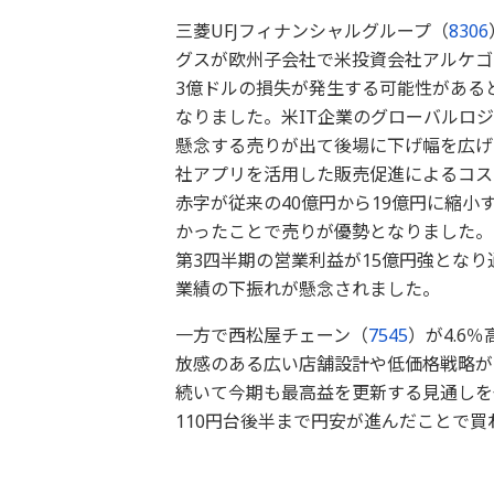
三菱UFJフィナンシャルグループ（
8306
グスが欧州子会社で米投資会社アルケゴ
3億ドルの損失が発生する可能性がある
なりました。米IT企業のグローバルロ
懸念する売りが出て後場に下げ幅を広げ
社アプリを活用した販売促進によるコス
赤字が従来の40億円から19億円に縮
かったことで売りが優勢となりました。
第3四半期の営業利益が15億円強となり
業績の下振れが懸念されました。
一方で西松屋チェーン（
7545
）が4.6
放感のある広い店舗設計や低価格戦略が
続いて今期も最高益を更新する見通しを
110円台後半まで円安が進んだことで買わ