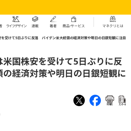
者
ライフデザイン
連載
著者
商
品・
サービス
マネクリとは
安を受けて5日ぶりに反落 バイデン米大統領の経済対策や明日の日銀短観に注目
は米国株安を受けて5日ぶりに反
領の経済対策や明日の日銀短観に
印刷
ｱﾝｹｰﾄ