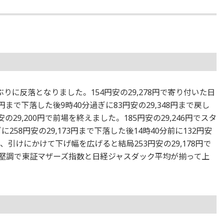
りに反落となりました。154円安の29,278円で寄り付いた日
5円まで下落した後9時40分過ぎに83円安の29,348円まで戻し
29,200円で前場を終えました。185円安の29,246円でスタ
258円安の29,173円まで下落した後14時40分前に132円安
し、引けにかけて下げ幅を広げると結局253円安の29,178円で
堅調で東証マザーズ指数と日経ジャスダック平均が揃って上