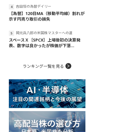
吉田恒の為替デイリー
【為替】120日MA（移動平均線）割れが
示す円売り取引の損失
岡元兵八郎の米国株マスターへの道
スペースＸ［SPCX］上場後初の決算発
表、数字は良かったが株価が下落...
ランキング一覧を見る