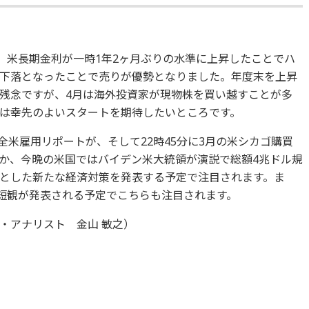
た。米長期金利が一時1年2ヶ月ぶりの水準に上昇したことでハ
下落となったことで売りが優勢となりました。年度末を上昇
残念ですが、4月は海外投資家が現物株を買い越すことが多
は幸先のよいスタートを期待したいところです。
P全米雇用リポートが、そして22時45分に3月の米シカゴ購買
ほか、今晩の米国ではバイデン米大統領が演説で総額4兆ドル規
とした新たな経済対策を発表する予定で注目されます。ま
銀短観が発表される予定でこちらも注目されます。
・アナリスト 金山 敏之）