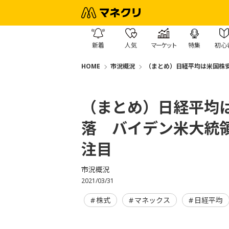
新着
人気
マーケット
特集
初心
HOME
市況概況
（まとめ）日経平均は米国株
（まとめ）日経平均
落 バイデン米大統
注目
市況概況
2021/03/31
株式
マネックス
日経平均