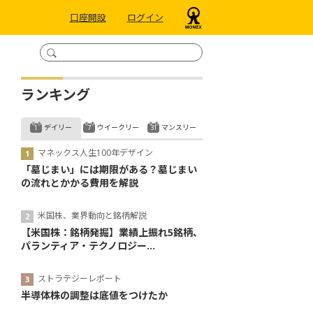
口座開設
ログイン
ランキング
デイリー
ウイークリー
マンスリー
マネックス人生100年デザイン
「墓じまい」には期限がある？墓じまい
の流れとかかる費用を解説
米国株、業界動向と銘柄解説
【米国株：銘柄発掘】業績上振れ5銘柄、
パランティア・テクノロジー...
ストラテジーレポート
半導体株の調整は底値をつけたか