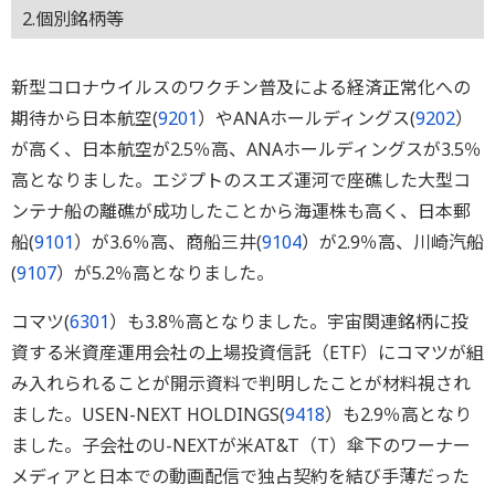
2.個別銘柄等
新型コロナウイルスのワクチン普及による経済正常化への
期待から日本航空(
9201
）やANAホールディングス(
9202
）
が高く、日本航空が2.5％高、ANAホールディングスが3.5％
高となりました。エジプトのスエズ運河で座礁した大型コ
ンテナ船の離礁が成功したことから海運株も高く、日本郵
船(
9101
）が3.6％高、商船三井(
9104
）が2.9％高、川崎汽船
(
9107
）が5.2％高となりました。
コマツ(
6301
）も3.8％高となりました。宇宙関連銘柄に投
資する米資産運用会社の上場投資信託（ETF）にコマツが組
み入れられることが開示資料で判明したことが材料視され
ました。USEN-NEXT HOLDINGS(
9418
）も2.9％高となり
ました。子会社のU-NEXTが米AT&T（T）傘下のワーナー
メディアと日本での動画配信で独占契約を結び手薄だった