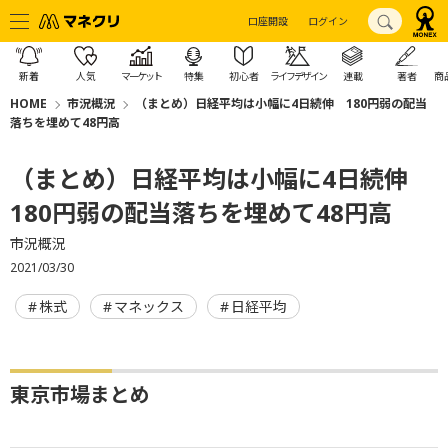
口座開設
ログイン
新着
人気
マーケット
特集
初心者
ライフデザイン
連載
著者
商
HOME
市況概況
（まとめ）日経平均は小幅に4日続伸 180円弱の配当
落ちを埋めて48円高
（まとめ）日経平均は小幅に4日続伸
180円弱の配当落ちを埋めて48円高
市況概況
2021/03/30
株式
マネックス
日経平均
東京市場まとめ