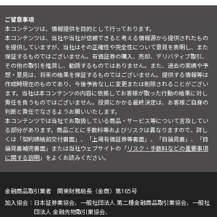
ご留意事項
本コンテンツは、情報提供を目的として行っております。
本コンテンツは、当社や当社が信頼できると考える情報源から提供されたもの
を提供していますが、当社はその正確性や完全性について意見を表明し、また
保証するものではございません。有価証券の購入、売却、デリバティブ取引、
その他の取引を推奨し、勧誘するものではありません。また、過去の実績や予
想・意見は、将来の結果を保証するものではございません。提供する情報等は
作成時現在のものであり、今後予告なしに変更または削除されることがござい
ます。当社は本コンテンツの内容に依拠してお客様が取った行動の結果に対し
責任を負うものではございません。投資にかかる最終決定は、お客様ご自身の
判断と責任でなさるようお願いいたします。
本コンテンツでは当社でお取扱している商品・サービス等について言及してい
る部分があります。商品ごとに手数料等およびリスクは異なりますので、詳し
くは「契約締結前交付書面」、「上場有価証券等書面」、「目論見書」、「目
論見書補完書面」または当社ウェブサイトの「
リスク・手数料などの重要事項
に関する説明
」をよくお読みください。
金融商品取引業者 関東財務局長（金商）第165号
日本証券業協会、一般社団法人 第二種金融商品取引業協会、一般社
団法人 金融先物取引業協会、