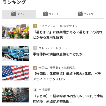
ランキング
デイリー
ウイークリー
マンスリー
マネックス人生100年デザイン
「墓じまい」には期限がある？墓じまいの流れ
とかかる費用を解説
ストラテジーレポート
半導体株の調整は底値をつけたか
米国株、業界動向と銘柄解説
【米国株：銘柄発掘】業績上振れ5銘柄、パラ
ンティア・テクノロジー...
市況概況
（まとめ）日経平均は76円安の65,606円で小幅
に続落 来週は米物価指...