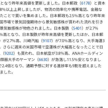
プ高となり昨年来高値を更新しました。日本郵政（
6178
）と資本
8％以上上昇しましたが、物流の効率化や携帯電話、金融な
たことで買いを集めました。日本郵政も2.5％高となり昨年来
国市場で景気回復期待から景気敏感株が買われた流れを引き
景気敏感株が物色されました。日本製鉄（
5401
）が2.7％
.5％高となり、日本製鉄が昨年来高値を更新したほか、日本郵
）が2.7％高、川崎汽船（
9107
）が7.0％高となり、大手海運3
。さらに週末の米国市場で空運株が大幅高となったことで日
ス（
9202
）も買われ、日本航空が3.8％高、ANAホールディン
美顔器大手のヤーマン（
6630
）が急落し11.5％安となりまし
2.4倍となり、通期予想に対する進捗率も9割を超えました
ました。