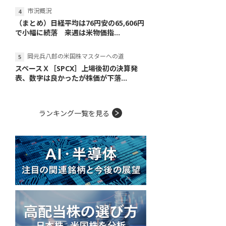
市況概況
（まとめ）日経平均は76円安の65,606円
で小幅に続落 来週は米物価指...
岡元兵八郎の米国株マスターへの道
スペースＸ［SPCX］上場後初の決算発
表、数字は良かったが株価が下落...
ランキング一覧を見る