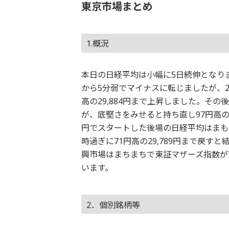
東京市場まとめ
1.概況
本日の日経平均は小幅に5日続伸となりま
から5分弱でマイナスに転じましたが、25
高の29,884円まで上昇しました。そ
が、底堅さをみせると持ち直し97円高の29
円でスタートした後場の日経平均はまもな
時過ぎに71円高の29,789円まで戻すと
興市場はまちまちで東証マザーズ指数が
います。
2．個別銘柄等