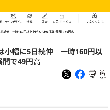
者
ライフデザイン
連載
著者
商
品・
サービス
マネクリとは
5日続伸 一時160円以上上げるも伸び悩む展開で49円高
は小幅に5日続伸 一時160円以
開で49円高
印刷
ｱﾝｹｰﾄ