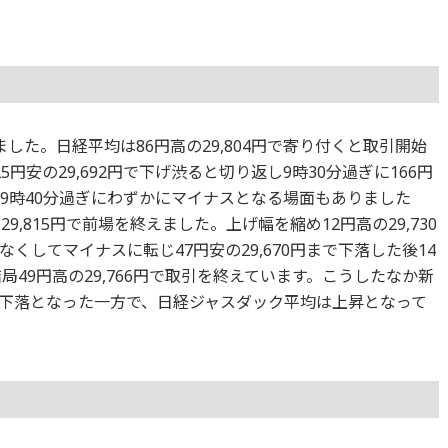
した。日経平均は86円高の29,804円で寄り付くと取引開始
円安の29,692円で下げ渋ると切り返し9時30分過ぎに166円
の後9時40分過ぎにわずかにマイナスとなる場面もありました
,815円で前場を終えました。上げ幅を縮め12円高の29,730
くしてマイナスに転じ47円安の29,670円まで下落した後14
結局49円高の29,766円で取引を終えています。こうしたなか新
下落となった一方で、日経ジャスダック平均は上昇となって