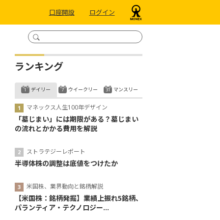
口座開設
ログイン
ランキング
デイリー
ウイークリー
マンスリー
マネックス人生100年デザイン
「墓じまい」には期限がある？墓じまい
の流れとかかる費用を解説
ストラテジーレポート
半導体株の調整は底値をつけたか
米国株、業界動向と銘柄解説
【米国株：銘柄発掘】業績上振れ5銘柄、
パランティア・テクノロジー...