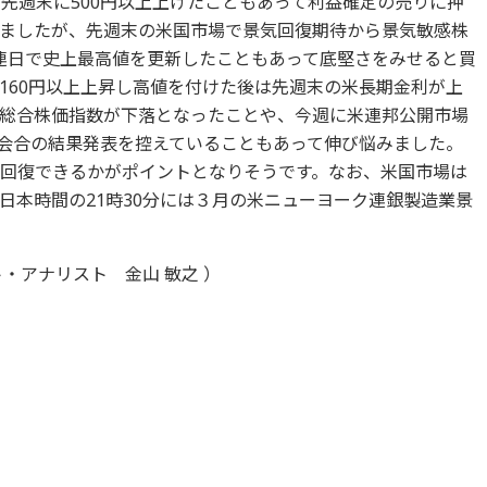
先週末に500円以上上げたこともあって利益確定の売りに押
ましたが、先週末の米国市場で景気回復期待から景気敏感株
が連日で史上最高値を更新したこともあって底堅さをみせると買
160円以上上昇し高値を付けた後は先週末の米長期金利が上
総合株価指数が下落となったことや、今週に米連邦公開市場
定会合の結果発表を控えていることもあって伸び悩みました。
台を回復できるかがポイントとなりそうです。なお、米国市場は
日本時間の21時30分には３月の米ニューヨーク連銀製造業景
・アナリスト 金山 敏之 ）