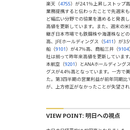
楽天（
4755
）が24.1％上昇しストッ
業務提携すると伝わったことで先週末も
ど幅広い分野での協業を進めると発表し
高値を更新しています。また、週末の米
継ぎ日本市場でも鉄鋼株や海運株などの
高、JFEホールディングス（
5411
）が3
船（
9101
）が4.7％高、商船三井（
9104
社は揃って昨年来高値を更新しています
本航空（
9201
）とANAホールディング
グスが4.4％高となっています。一方で
た。第3四半期の営業利益が前年同期比で
が、上方修正がなかったことが失望され
VIEW POINT: 明日への視点