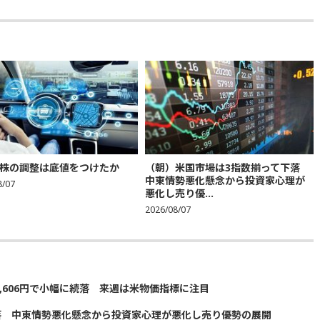
株の調整は底値をつけたか
（朝）米国市場は3指数揃って下落
中東情勢悪化懸念から投資家心理が
8/07
悪化し売り優...
2026/08/07
5,606円で小幅に続落 来週は米物価指標に注目
落 中東情勢悪化懸念から投資家心理が悪化し売り優勢の展開