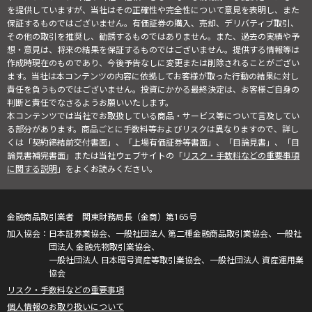
を提供していますが、当社はその正確性や完全性について意見を表明し、また
保証するものではございません。有価証券の購入、売却、デリバティブ取引、
その他の取引を推奨し、勧誘するものではありません。また、過去の実績や予
想・意見は、将来の結果を保証するものではございません。提供する情報等は
作成時現在のものであり、今後予告なしに変更または削除されることがござい
ます。当社は本コンテンツの内容に依拠してお客様が取った行動の結果に対し
責任を負うものではございません。投資にかかる最終決定は、お客様ご自身の
判断と責任でなさるようお願いいたします。
本コンテンツでは当社でお取扱している商品・サービス等について言及してい
る部分があります。商品ごとに手数料等およびリスクは異なりますので、詳し
くは「契約締結前交付書面」、「上場有価証券等書面」、「目論見書」、「目
論見書補完書面」または当社ウェブサイトの「
リスク・手数料などの重要事項
に関する説明
」をよくお読みください。
金融商品取引業者 関東財務局長（金商）第165号
日本証券業協会、一般社団法人 第二種金融商品取引業協会、一般社
団法人 金融先物取引業協会、
一般社団法人 日本暗号資産等取引業協会、一般社団法人 資産運用業
協会
リスク・手数料などの重要事項
個人情報のお取り扱いについて