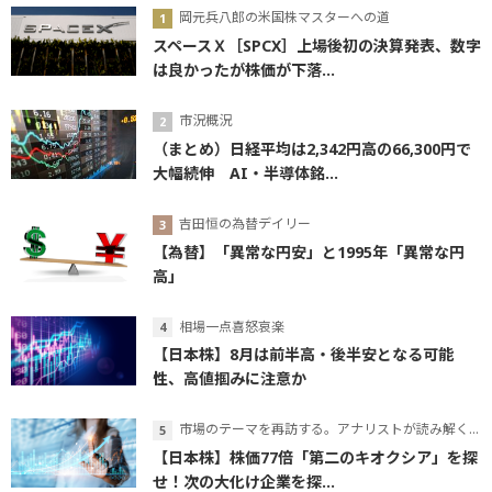
岡元兵八郎の米国株マスターへの道
スペースＸ［SPCX］上場後初の決算発表、数字
は良かったが株価が下落...
市況概況
（まとめ）日経平均は2,342円高の66,300円で
大幅続伸 AI・半導体銘...
吉田恒の為替デイリー
【為替】「異常な円安」と1995年「異常な円
高」
相場一点喜怒哀楽
【日本株】8月は前半高・後半安となる可能
性、高値掴みに注意か
市場のテーマを再訪する。アナリストが読み解くテーマの本質
【日本株】株価77倍「第二のキオクシア」を探
せ！次の大化け企業を探...