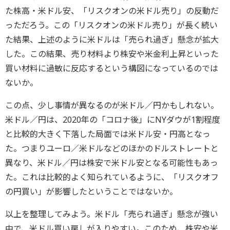
た株高・米ドル安、「リスクオンの米ドル売り」の反動だ
っただろう。この「リスクオンの米ドル売り」が長く続い
た結果、上述のように米ドルは「売られ過ぎ」懸念が拡大
した。この結果、売り材料より株安や米金利上昇といった
買い材料に過敏に反応するという構図になっているのでは
ないか。
この点、少し事情が異なるのが米ドル／円かもしれない。
米ドル／円は、2020年の「コロナ後」にNYダウが1割程度
と比較的大きく下落した局面では米ドル安・円高となっ
た。つまりユーロ／米ドルなどのほかのドルストレートと
異なり、米ドル／円は株安で米ドル安となる可能性もあっ
た。これは比較的よく知られているように、「リスクオフ
の円買い」が影響したということではないか。
以上を整理してみよう。米ドル「売られ過ぎ」懸念が強い
中で、米ドル買い戻しが入りやすい。このため、株安や米