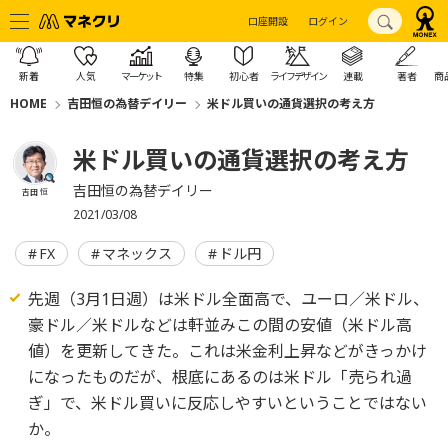
口座開設
ログイン
新着
人気
マーケット
特集
初心者
ライフデザイン
連載
著者
商
HOME
吉田恒の為替デイリー
米ドル買いの通貨選択の考え方
米ドル買いの通貨選択の考え方
吉田恒の為替デイリー
吉田 恒
2021/03/08
FX
マネックス
ドル円
先週（3月1日週）は米ドル全面高で、ユーロ／米ドル、
豪ドル／米ドルなどは軒並みこの間の安値（米ドル高
値）を更新してきた。これは米金利上昇などがきっかけ
になったものだが、根底にあるのは米ドル「売られ過
ぎ」で、米ドル買いに反応しやすいということではない
か。