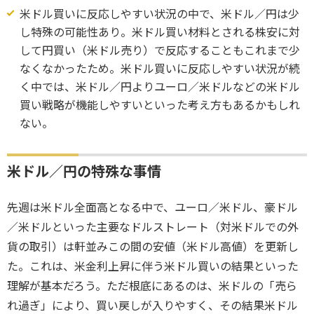
米ドル買いに反応しやすい状況の中で、米ドル／円は少
し特殊の可能性あり。米ドル買い材料とされる株安に対
して円買い（米ドル売り）で反応することもこれまで少
なくなかったため。米ドル買いに反応しやすい状況が続
く中では、米ドル／円よりユーロ／米ドルなどの米ドル
買い戦略が機能しやすいといった考え方もあるかもしれ
ない。
米ドル／円の特殊な事情
先週は米ドル全面高となる中で、ユーロ／米ドル、豪ドル
／米ドルといった主要なドルストレート（対米ドルでの外
貨の取引）は軒並みこの間の安値（米ドル高値）を更新し
た。これは、米金利上昇に伴う米ドル買いの結果といった
理解が基本だろう。ただ根底にあるのは、米ドルの「売ら
れ過ぎ」により、買い戻しが入りやすく、その結果米ドル