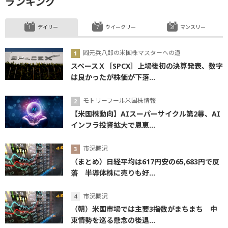
ランキング
デイリー
ウイークリー
マンスリー
岡元兵八郎の米国株マスターへの道
スペースＸ［SPCX］上場後初の決算発表、数字
は良かったが株価が下落...
モトリーフール米国株情報
【米国株動向】AIスーパーサイクル第2幕、AI
インフラ投資拡大で恩恵...
市況概況
（まとめ）日経平均は617円安の65,683円で反
落 半導体株に売りも好...
市況概況
（朝）米国市場では主要3指数がまちまち 中
東情勢を巡る懸念の後退...