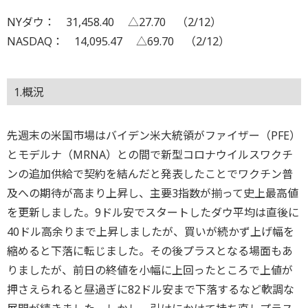
NYダウ： 31,458.40 △27.70 （2/12）
NASDAQ： 14,095.47 △69.70 （2/12）
1.概況
先週末の米国市場はバイデン米大統領がファイザー（PFE）
とモデルナ（MRNA）との間で新型コロナウイルスワクチ
ンの追加供給で契約を結んだと発表したことでワクチン普
及への期待が高まり上昇し、主要3指数が揃って史上最高値
を更新しました。9ドル安でスタートしたダウ平均は直後に
40ドル高余りまで上昇しましたが、買いが続かず上げ幅を
縮めると下落に転じました。その後プラスとなる場面もあ
りましたが、前日の終値を小幅に上回ったところで上値が
押さえられると昼過ぎに82ドル安まで下落するなど軟調な