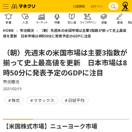
口座開設
ログイン
新着
人気
マーケット
特集
初心者
ライフデザイン
連載
著者
商
HOME
市況概況
（朝）先週末の米国市場は主要3指数が揃って史上最高
値を更新 日本市場は8時50分に発表予定のGDPに注目
（朝）先週末の米国市場は主要3指数が
揃って史上最高値を更新 日本市場は8
時50分に発表予定のGDPに注目
市況概況
2021/02/15
株式
マネックス
日経平均
【米国株式市場】ニューヨーク市場