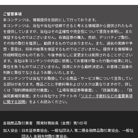
ご留意事項
本コンテンツは、情報提供を目的として行っております。
本コンテンツは、当社や当社が信頼できると考える情報源から提供されたもの
を提供していますが、当社はその正確性や完全性について意見を表明し、また
保証するものではございません。有価証券の購入、売却、デリバティブ取引、
その他の取引を推奨し、勧誘するものではありません。また、過去の実績や予
想・意見は、将来の結果を保証するものではございません。提供する情報等は
作成時現在のものであり、今後予告なしに変更または削除されることがござい
ます。当社は本コンテンツの内容に依拠してお客様が取った行動の結果に対し
責任を負うものではございません。投資にかかる最終決定は、お客様ご自身の
判断と責任でなさるようお願いいたします。
本コンテンツでは当社でお取扱している商品・サービス等について言及してい
る部分があります。商品ごとに手数料等およびリスクは異なりますので、詳し
くは「契約締結前交付書面」、「上場有価証券等書面」、「目論見書」、「目
論見書補完書面」または当社ウェブサイトの「
リスク・手数料などの重要事項
に関する説明
」をよくお読みください。
金融商品取引業者 関東財務局長（金商）第165号
日本証券業協会、一般社団法人 第二種金融商品取引業協会、一般社
団法人 金融先物取引業協会、