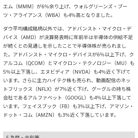
エム（MMM）が6％余り上げ、ウォルグリーンズ・ブー
ツ・アライアンス（WBA）も4％高となりました。
ダウ平均構成銘柄以外では、アドバンスト・マイクロ・デ
バイス（AMD）が決算発表時に年前半は半導体の供給不足
が続くとの見通しを示したことで半導体株が売られまし
た。アドバンスト・マイクロ・デバイスが6％以上下げ、ク
アルコム（QCOM）とマイクロン・テクノロジー（MU）も
5％以上下落し、エヌビディア（NVDA）も4％近く下げて
います。さらに主力ハイテク株も売られ、動画配信のネッ
トフリックス（NFLX）が7％近く下げ、グーグルの持ち株
会社であるアルファベット（GOOGL）も4％以上下落して
います。フェイスブック（FB）も3％以上下げ、アマゾン・
ドット・コム（AMZN）も3％近く下落しています。
5.為替・金利等