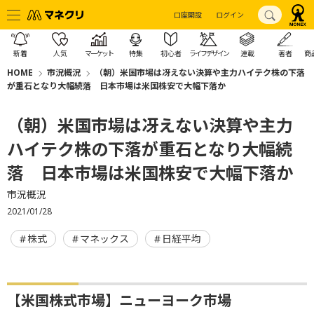
口座開設
ログイン
新着
人気
マーケット
特集
初心者
ライフデザイン
連載
著者
商
HOME
市況概況
（朝）米国市場は冴えない決算や主力ハイテク株の下落
が重石となり大幅続落 日本市場は米国株安で大幅下落か
（朝）米国市場は冴えない決算や主力
ハイテク株の下落が重石となり大幅続
落 日本市場は米国株安で大幅下落か
市況概況
2021/01/28
株式
マネックス
日経平均
【米国株式市場】ニューヨーク市場