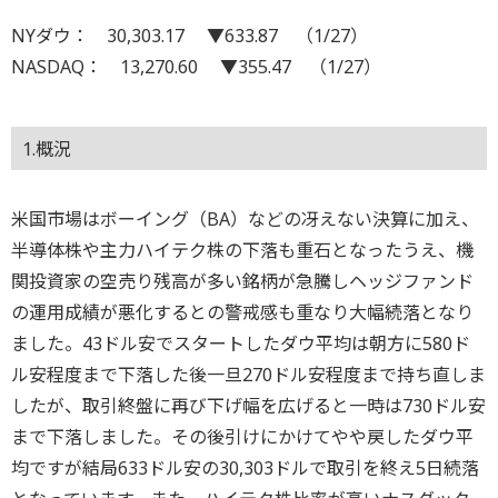
NYダウ： 30,303.17 ▼633.87 （1/27）
NASDAQ： 13,270.60 ▼355.47 （1/27）
1.概況
米国市場はボーイング（BA）などの冴えない決算に加え、
半導体株や主力ハイテク株の下落も重石となったうえ、機
関投資家の空売り残高が多い銘柄が急騰しヘッジファンド
の運用成績が悪化するとの警戒感も重なり大幅続落となり
ました。43ドル安でスタートしたダウ平均は朝方に580ド
ル安程度まで下落した後一旦270ドル安程度まで持ち直しま
したが、取引終盤に再び下げ幅を広げると一時は730ドル安
まで下落しました。その後引けにかけてやや戻したダウ平
均ですが結局633ドル安の30,303ドルで取引を終え5日続落