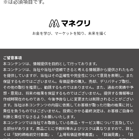
※は必須項目です。
お金を学び、マーケットを知り、未来を描く
ご留意事項
本コンテンツは、情報提供を目的として行っております。
本コンテンツは、当社や当社が信頼できると考える情報源から提供されたもの
を提供していますが、当社はその正確性や完全性について意見を表明し、また
保証するものではございません。有価証券の購入、売却、デリバティブ取引、
その他の取引を推奨し、勧誘するものではありません。また、過去の実績や予
想・意見は、将来の結果を保証するものではございません。提供する情報等は
作成時現在のものであり、今後予告なしに変更または削除されることがござい
ます。当社は本コンテンツの内容に依拠してお客様が取った行動の結果に対し
責任を負うものではございません。投資にかかる最終決定は、お客様ご自身の
判断と責任でなさるようお願いいたします。
本コンテンツでは当社でお取扱している商品・サービス等について言及してい
る部分があります。商品ごとに手数料等およびリスクは異なりますので、詳し
くは「契約締結前交付書面」、「上場有価証券等書面」、「目論見書」、「目