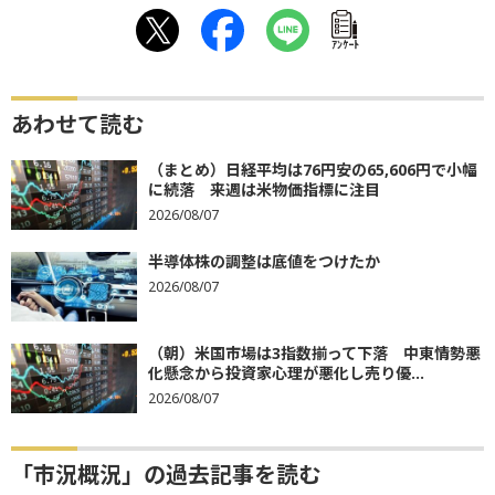
ｱﾝｹｰﾄ
あわせて読む
（まとめ）日経平均は76円安の65,606円で小幅
に続落 来週は米物価指標に注目
2026/08/07
半導体株の調整は底値をつけたか
2026/08/07
（朝）米国市場は3指数揃って下落 中東情勢悪
化懸念から投資家心理が悪化し売り優...
2026/08/07
「市況概況」の過去記事を読む