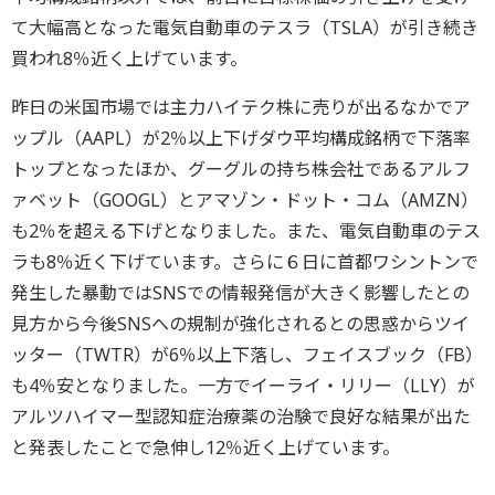
て大幅高となった電気自動車のテスラ（TSLA）が引き続き
買われ8％近く上げています。
昨日の米国市場では主力ハイテク株に売りが出るなかでア
ップル（AAPL）が2％以上下げダウ平均構成銘柄で下落率
トップとなったほか、グーグルの持ち株会社であるアルフ
ァベット（GOOGL）とアマゾン・ドット・コム（AMZN）
も2％を超える下げとなりました。また、電気自動車のテス
ラも8％近く下げています。さらに６日に首都ワシントンで
発生した暴動ではSNSでの情報発信が大きく影響したとの
見方から今後SNSへの規制が強化されるとの思惑からツイ
ッター（TWTR）が6％以上下落し、フェイスブック（FB）
も4％安となりました。一方でイーライ・リリー（LLY）が
アルツハイマー型認知症治療薬の治験で良好な結果が出た
と発表したことで急伸し12％近く上げています。