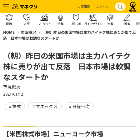
口座開設
ログイン
新着
人気
マーケット
特集
初心者
ライフデザイン
連載
著者
商
HOME
市況概況
（朝）昨日の米国市場は主力ハイテク株に売りが出て反
落 日本市場は軟調なスタートか
（朝）昨日の米国市場は主力ハイテク
株に売りが出て反落 日本市場は軟調
なスタートか
市況概況
2021/01/12
株式
マネックス
日経平均
【米国株式市場】ニューヨーク市場