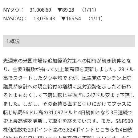
NYダウ： 31,008.69 ▼89.28 （1/11）
NASDAQ： 13,036.43 ▼165.54 （1/11）
1.概況
先週末の米国市場は追加経済対策への期待が続き続伸とな
り、主要3指数が揃って史上最高値を更新しました。28ドル
高でスタートしたダウ平均ですが、民主党のマンチン上院
議員が家計への現金給付の増額に反対姿勢を示したと伝わ
るとまもなくして下落に転じ昼過ぎに247ドル安まで下落し
ました。しかし、その後持ち直すと引けにかけてプラスに
転じ結局56ドル高の31,097ドルと4日続伸となり3日連続で
史上最高値を更新して取引を終えています。また、S&P500
株価指数も20ポイント高の3,824ポイントとこちらも4日続