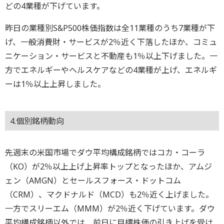
どの4業種が下げています。
昨日の業種別S&P500株価指数は全11業種のうち7業種が下
げ、一般消費財・サービスが2％近く下落したほか、コミュ
ニケーション・サービスと不動産も1％以上下げました。一
方でエネルギーやヘルスケアなどの4業種が上げ、エネルギ
ーは1％以上上昇しました。
4.個別銘柄動向
先週末の米国市場でダウ平均構成銘柄ではコカ・コーラ
（KO）が2％以上上げ上昇率トップとなったほか、アムジ
ェン（AMGN）とセールスフォース・ドットコム
（CRM）、マクドナルド（MCD）も2％近く上げました。
一方でスリーエム（MMM）が2％近く下げています。ダウ
平均構成銘柄以外では、前日に目標株価の引き上げを受け