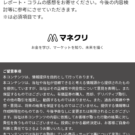
レポート・コラムの感想をお寄せください。今後の内容検
討等に参考にさせていただきます。
※は必須項目です。
お金を学び、マーケットを知り、未来を描く
ご留意事項
本コンテンツは、情報提供を目的として行っております。
本コンテンツは、当社や当社が信頼できると考える情報源から提供されたもの
を提供していますが、当社はその正確性や完全性について意見を表明し、また
保証するものではございません。有価証券の購入、売却、デリバティブ取引、
その他の取引を推奨し、勧誘するものではありません。また、過去の実績や予
想・意見は、将来の結果を保証するものではございません。提供する情報等は
作成時現在のものであり、今後予告なしに変更または削除されることがござい
ます。当社は本コンテンツの内容に依拠してお客様が取った行動の結果に対し
責任を負うものではございません。投資にかかる最終決定は、お客様ご自身の
判断と責任でなさるようお願いいたします。
本コンテンツでは当社でお取扱している商品・サービス等について言及してい