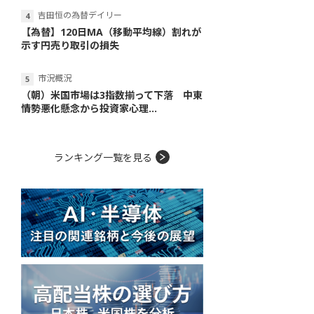
吉田恒の為替デイリー
【為替】120日MA（移動平均線）割れが
示す円売り取引の損失
市況概況
（朝）米国市場は3指数揃って下落 中東
情勢悪化懸念から投資家心理...
ランキング一覧を見る