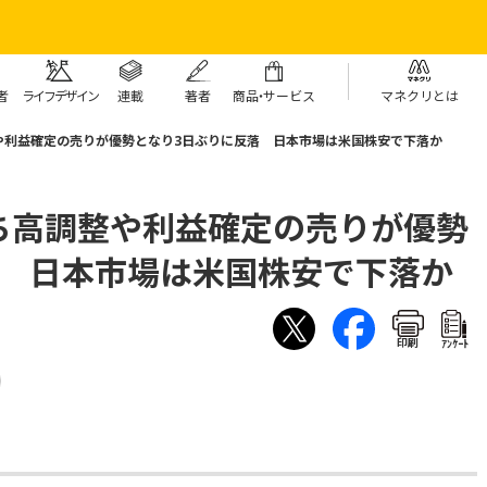
者
ライフデザイン
連載
著者
商
品・
サービス
マネクリとは
や利益確定の売りが優勢となり3日ぶりに反落 日本市場は米国株安で下落か
ち高調整や利益確定の売りが優勢
落 日本市場は米国株安で下落か
印刷
ｱﾝｹｰﾄ