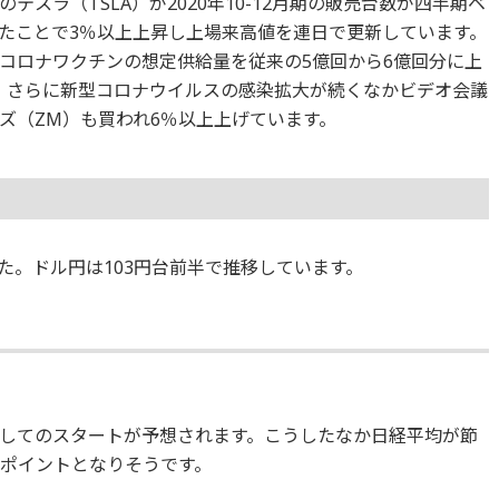
スラ（TSLA）が2020年10-12月期の販売台数が四半期ベ
たことで3％以上上昇し上場来高値を連日で更新しています。
型コロナワクチンの想定供給量を従来の5億回から6億回分に上
。さらに新型コロナウイルスの感染拡大が続くなかビデオ会議
ズ（ZM）も買われ6％以上上げています。
した。ドル円は103円台前半で推移しています。
してのスタートが予想されます。こうしたなか日経平均が節
かがポイントとなりそうです。