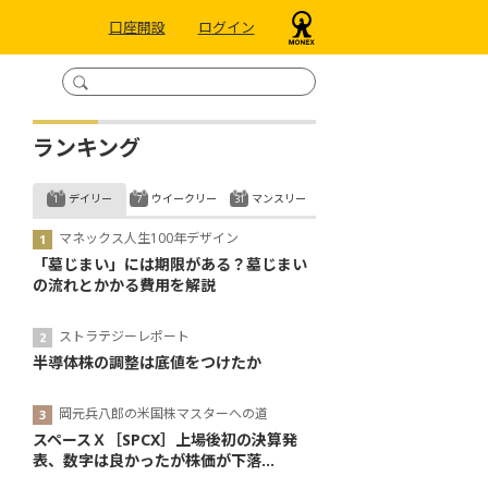
口座開設
ログイン
ランキング
デイリー
ウイークリー
マンスリー
マネックス人生100年デザイン
「墓じまい」には期限がある？墓じまい
の流れとかかる費用を解説
ストラテジーレポート
半導体株の調整は底値をつけたか
岡元兵八郎の米国株マスターへの道
スペースＸ［SPCX］上場後初の決算発
表、数字は良かったが株価が下落...