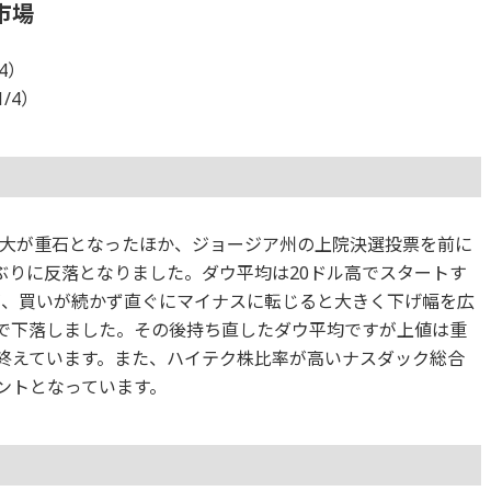
市場
/4）
1/4）
大が重石となったほか、ジョージア州の上院決選投票を前に
ぶりに反落となりました。ダウ平均は20ドル高でスタートす
が、買いが続かず直ぐにマイナスに転じると大きく下げ幅を広
まで下落しました。その後持ち直したダウ平均ですが上値は重
取引を終えています。また、ハイテク株比率が高いナスダック総合
イントとなっています。