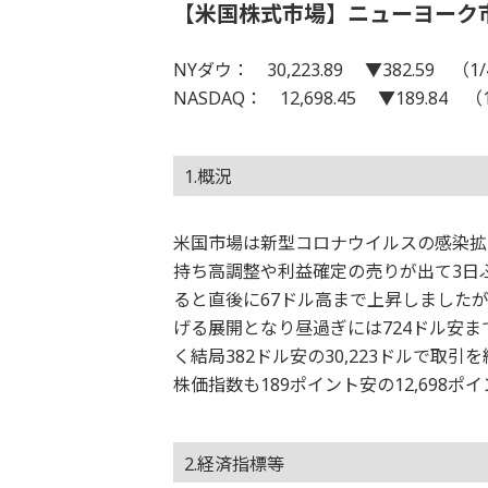
【米国株式市場】ニューヨーク
NYダウ： 30,223.89 ▼382.59 （1
NASDAQ： 12,698.45 ▼189.84 （
1.概況
米国市場は新型コロナウイルスの感染拡
持ち高調整や利益確定の売りが出て3日
ると直後に67ドル高まで上昇しました
げる展開となり昼過ぎには724ドル安
く結局382ドル安の30,223ドルで
株価指数も189ポイント安の12,698ポ
2.経済指標等