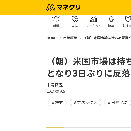
新着
人気
マーケット
特集
初心
HOME
市況概況
（朝）米国市場は持ち高調整
（朝）米国市場は持
となり3日ぶりに反
市況概況
2021/01/05
株式
マネックス
日経平均