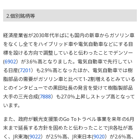
2.個別銘柄等
経済産業省が2030年代半ばにも国内の新車からガソリン車
をなくし全てをハイブリッド車や電気自動車などにする目
標を設ける方向で調整していると伝わったことでデンソー
(
6902
）が3.6％高となりました。電気自動車で先行してい
る日産(
7201
）も2.9％高となったほか、電気自動車では樹
脂部品の需要がガソリン車と比べて1-2割増えるとみている
とのインタビューでの黒田社長の発言を受けて樹脂製部品
大手の三光合成(
7888
）も27.0％上昇しストップ高となって
います。
また、政府が観光支援策のGo Toトラベル事業を来年の6月
末まで延長する方針を固めたと伝わったことでJR各社が高
く、JR東海(
9022
）が2.5％高、JR東日本(
9020
）が2.6％高、