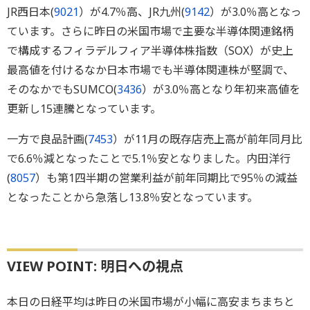
JR西日本(
9021
）が4.7％高、JR九州(
9142
）が3.0％高となっ
ています。さらに昨日の米国市場で主要な半導体関連銘柄
で構成するフィラデルフィア半導体株指数（SOX）が史上
最高値を付けるなか日本市場でも半導体関連株が堅調で、
そのなかでもSUMCO(
3436
）が3.0％高となり年初来高値を
更新し15連騰となっています。
一方で良品計画(
7453
）が11月の既存店売上高が前年同月比
で6.6％減となったことで5.1％安となりました。内田洋行
(
8057
）も第1四半期の営業利益が前年同期比で95％の減益
となったことから急落し13.8％安となっています。
VIEW POINT: 明日への視点
本日の日経平均は昨日の米国市場が小幅に高安まちまちと