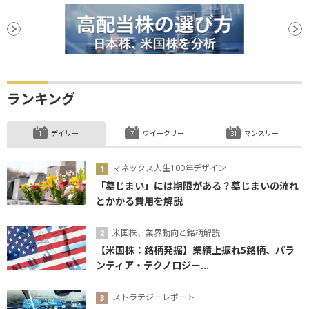
ランキング
デイリー
ウイークリー
マンスリー
マネックス人生100年デザイン
「墓じまい」には期限がある？墓じまいの流れ
とかかる費用を解説
米国株、業界動向と銘柄解説
【米国株：銘柄発掘】業績上振れ5銘柄、パラ
ンティア・テクノロジー...
ストラテジーレポート