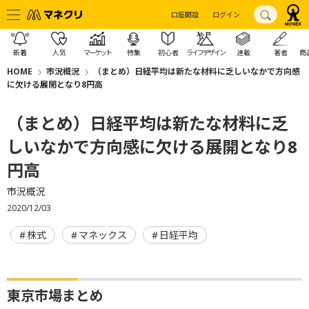
口座開設
ログイン
新着
人気
マーケット
特集
初心者
ライフデザイン
連載
著者
商
HOME
市況概況
（まとめ）日経平均は新たな材料に乏しいなかで方向感
に欠ける展開となり8円高
（まとめ）日経平均は新たな材料に乏
しいなかで方向感に欠ける展開となり8
円高
市況概況
2020/12/03
株式
マネックス
日経平均
東京市場まとめ