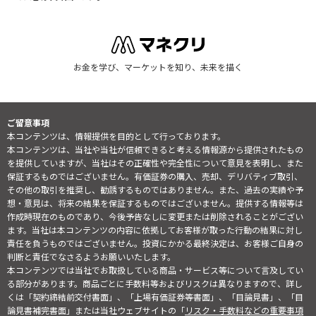
お金を学び、マーケットを知り、未来を描く
ご留意事項
本コンテンツは、情報提供を目的として行っております。
本コンテンツは、当社や当社が信頼できると考える情報源から提供されたもの
を提供していますが、当社はその正確性や完全性について意見を表明し、また
保証するものではございません。有価証券の購入、売却、デリバティブ取引、
その他の取引を推奨し、勧誘するものではありません。また、過去の実績や予
想・意見は、将来の結果を保証するものではございません。提供する情報等は
作成時現在のものであり、今後予告なしに変更または削除されることがござい
ます。当社は本コンテンツの内容に依拠してお客様が取った行動の結果に対し
責任を負うものではございません。投資にかかる最終決定は、お客様ご自身の
判断と責任でなさるようお願いいたします。
本コンテンツでは当社でお取扱している商品・サービス等について言及してい
る部分があります。商品ごとに手数料等およびリスクは異なりますので、詳し
くは「契約締結前交付書面」、「上場有価証券等書面」、「目論見書」、「目
論見書補完書面」または当社ウェブサイトの「
リスク・手数料などの重要事項