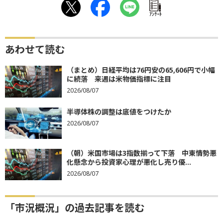
ｱﾝｹｰﾄ
あわせて読む
（まとめ）日経平均は76円安の65,606円で小幅
に続落 来週は米物価指標に注目
2026/08/07
半導体株の調整は底値をつけたか
2026/08/07
（朝）米国市場は3指数揃って下落 中東情勢悪
化懸念から投資家心理が悪化し売り優...
2026/08/07
「市況概況」の過去記事を読む