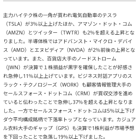
主力ハイテク株の一角が買われ電気自動車のテスラ
（TSLA）が3％以上上げたほか、アマゾン・ドット・コム
（AMZN）とツイッター（TWTR）も2％を超える上昇とな
りました。半導体株ではアドバンスト・マイクロ・デバイ
ス（AMD）とエヌビディア（NVDA）が2％前後の上昇とな
っています。また、百貨店大手のノードストローム
（JWN）が決算で１株損益が黒字を確保したことが好感さ
れ急伸し11％以上上げています。ビジネス対話アプリのス
ラック・テクノロジーズ（WORK）も顧客情報管理大手の
セールスフォース・ドットコム（CRM）が買収交渉を進め
ていると伝わったことで急伸し37％を超える上昇となりま
した。一方でセールスフォース・ドットコムは5％以上下げ
ダウ平均構成銘柄で下落率トップとなっています。カジュア
ル衣料大手のギャップ（GPS）も決算で1株利益が市場予想
を下回ったことで急落し19％以上下げました。