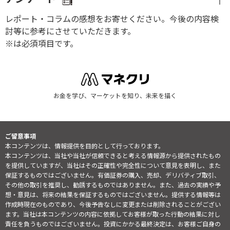
レポート・コラムの感想をお寄せください。今後の内容検
討等に参考にさせていただきます。
※は必須項目です。
お金を学び、マーケットを知り、未来を描く
ご留意事項
本コンテンツは、情報提供を目的として行っております。
本コンテンツは、当社や当社が信頼できると考える情報源から提供されたもの
を提供していますが、当社はその正確性や完全性について意見を表明し、また
保証するものではございません。有価証券の購入、売却、デリバティブ取引、
その他の取引を推奨し、勧誘するものではありません。また、過去の実績や予
想・意見は、将来の結果を保証するものではございません。提供する情報等は
作成時現在のものであり、今後予告なしに変更または削除されることがござい
ます。当社は本コンテンツの内容に依拠してお客様が取った行動の結果に対し
責任を負うものではございません。投資にかかる最終決定は、お客様ご自身の