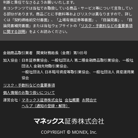
判断と責任でなさるようお願いいたします。
本コンテンツでは当社でお取扱している商品・サービス等について言及してい
る部分があります。商品ごとに手数料等およびリスクは異なりますので、詳し
くは「契約締結前交付書面」、「上場有価証券等書面」、「目論見書」、「目
論見書補完書面」または当社ウェブサイトの「
リスク・手数料などの重要事項
に関する説明
」をよくお読みください。
金融商品取引業者 関東財務局長（金商）第165号
日本証券業協会、一般社団法人 第二種金融商品取引業協会、一般社
団法人 金融先物取引業協会、
一般社団法人 日本暗号資産等取引業協会、一般社団法人 資産運用業
協会
リスク・手数料などの重要事項
個人情報のお取り扱いについて
マネックス証券株式会社
会社概要
お問合せ
ヘルプ（通知の登録・解除）
COPYRIGHT © MONEX, Inc.