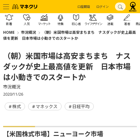
口座開設
ログイン
新着
人気
マーケット
特集
初心者
ライフデザイン
連載
著者
商
HOME
市況概況
（朝）米国市場は高安まちまち ナスダックが史上最高
値を更新 日本市場は小動きでのスタートか
（朝）米国市場は高安まちまち ナス
ダックが史上最高値を更新 日本市場
は小動きでのスタートか
市況概況
2020/11/26
株式
マネックス
日経平均
【米国株式市場】ニューヨーク市場