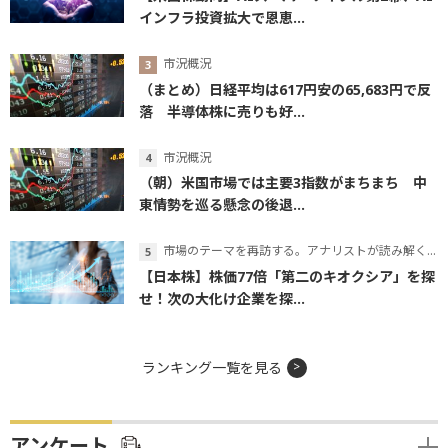
インフラ投資拡大で恩恵...
市況概況
（まとめ）日経平均は617円安の65,683円で反
落 半導体株に売りも好...
市況概況
（朝）米国市場では主要3指数がまちまち 中
東情勢を巡る懸念の後退...
市場のテーマを再訪する。アナリストが読み解くテーマの本質
【日本株】株価77倍「第二のキオクシア」を探
せ！次の大化け企業を探...
ランキング一覧を見る
アンケート