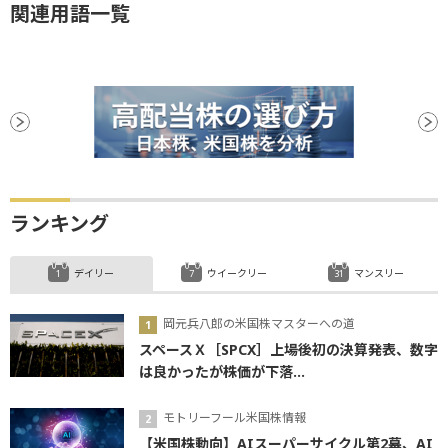
関連用語一覧
ランキング
デイリー
ウイークリー
マンスリー
岡元兵八郎の米国株マスターへの道
スペースＸ［SPCX］上場後初の決算発表、数字
は良かったが株価が下落...
モトリーフール米国株情報
【米国株動向】AIスーパーサイクル第2幕、AI