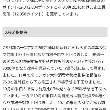
一方でハイテク株比率が高いナスダック総合株価指数は57
ポイント高の12,094ポイントとなり9月2日に付けた史上最
高値（12,056ポイント）を更新しています。
2.経済指標等
7-9月期の米実質GDP改定値は速報値と変わらずの年率換算
で前期比33.1％増となり市場予想を下回りました。先週一
週間の米新規失業保険申請件数も前週から3万件増の77万
8000件となり改善を見込んでいた市場予想に反して悪化し
ました。11月の米ミシガン大学消費者態度指数確報値も
76.9と速報値から下方修正され市場予想を下回りました。
10月の米個人所得も前月比0.7％減となり市場予想を下回っ
ています。一方で10月の米個人消費支出は前月比0.5％増と
なり市場予想を上回りました。10月の米耐久財受注額も前
月比1.3％増となり市場予想を上回りました。10月の米新築