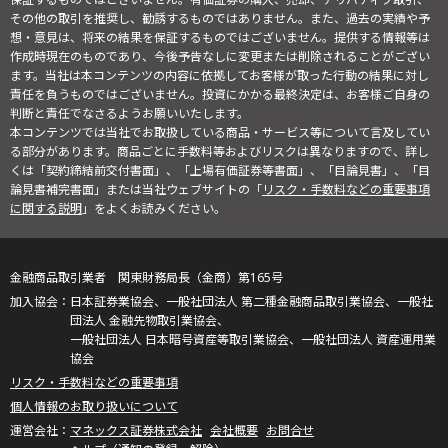
その他の取引を推奨し、勧誘するものではありません。また、過去の実績や予
想・意見は、将来の結果を保証するものではございません。提供する情報等は
作成時現在のものであり、今後予告なしに変更または削除されることがござい
ます。当社は本コンテンツの内容に依拠してお客様が取った行動の結果に対し
責任を負うものではございません。投資にかかる最終決定は、お客様ご自身の
判断と責任でなさるようお願いいたします。
本コンテンツでは当社でお取扱している商品・サービス等について言及してい
る部分があります。商品ごとに手数料等およびリスクは異なりますので、詳し
くは「契約締結前交付書面」、「上場有価証券等書面」、「目論見書」、「目
論見書補完書面」または当社ウェブサイトの「
リスク・手数料などの重要事項
に関する説明
」をよくお読みください。
金融商品取引業者 関東財務局長（金商）第165号
日本証券業協会、一般社団法人 第二種金融商品取引業協会、一般社
団法人 金融先物取引業協会、
一般社団法人 日本暗号資産等取引業協会、一般社団法人 資産運用業
協会
リスク・手数料などの重要事項
個人情報のお取り扱いについて
マネックス証券株式会社
会社概要
お問合せ