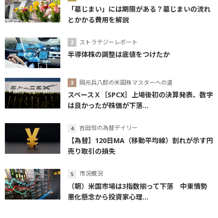
「墓じまい」には期限がある？墓じまいの流れ
とかかる費用を解説
ストラテジーレポート
半導体株の調整は底値をつけたか
岡元兵八郎の米国株マスターへの道
スペースＸ［SPCX］上場後初の決算発表、数字
は良かったが株価が下落...
吉田恒の為替デイリー
【為替】120日MA（移動平均線）割れが示す円
売り取引の損失
市況概況
（朝）米国市場は3指数揃って下落 中東情勢
悪化懸念から投資家心理...