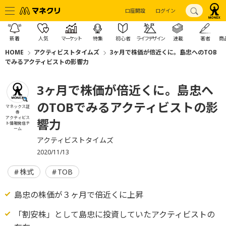
口座開設
ログイン
新着
人気
マーケット
特集
初心者
ライフデザイン
連載
著者
商
HOME
アクティビストタイムズ
3ヶ月で株価が倍近くに。島忠へのTOB
でみるアクティビストの影響力
3ヶ月で株価が倍近くに。島忠へ
のTOBでみるアクティビストの影
マネックス証
券
アクティビス
響力
ト情報発信チ
ーム
アクティビストタイムズ
2020/11/13
株式
TOB
島忠の株価が３ヶ月で倍近くに上昇
「割安株」として島忠に投資していたアクティビストの