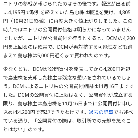
ニトリの参戦が報じられたのはその後です。報道が出る前
に4,195円で取引を終えていた島忠株は報道を受け、4,805
円（10月21日終値）に再度大きく値上がりしました。この
時点ではニトリの公開買付価格は明らかになっていません
でしたが、ニトリが公開買付を行うとすると、DCMの4,200
円を上回るのは確実で、DCMが再対抗する可能性なども踏
まえて島忠株は5,000円近くまで買われたのです。
少なくとも、DCMが公開買付を発表してから4,200円近辺
で島忠株を売却した株主は残念な想いをされているでしょ
う。DCMによるニトリ株の公開買付期間は11月16日までで
した。DCMの公開買付に上限はなく、公開買付が成立する
限り、島忠株主は島忠株を11月16日までに公開買付に申し
込めば4,200円で売却できたわけです。
過去の記事
でも述べ
ている通り、「公開買付の際は、取引所での売却を急ぐこ
とはない」のです。