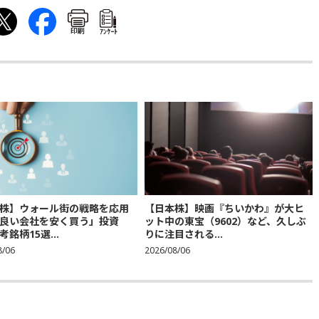
印刷
ｱﾝｹｰﾄ
株】ウォール街の戦略を応用
【日本株】映画『ちいかわ』が大ヒ
良い会社を安く買う」投資
ット中の東宝（9602）など、久しぶ
銘柄15選...
りに注目される...
8/06
2026/08/06