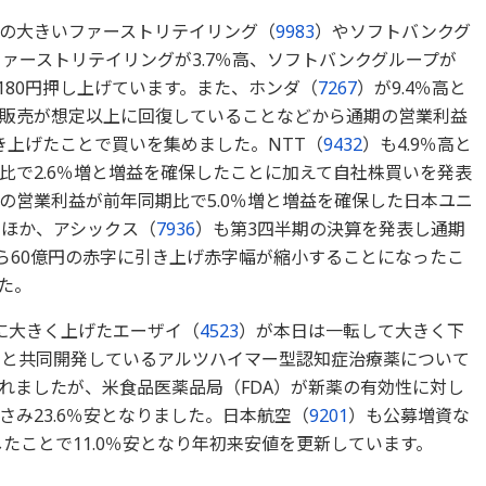
の大きいファーストリテイリング（
9983
）やソフトバンクグ
ァーストリテイリングが3.7％高、ソフトバンクグループが
を180円押し上げています。また、ホンダ（
7267
）が9.4％高と
販売が想定以上に回復していることなどから通期の営業利益
引き上げたことで買いを集めました。NTT（
9432
）も4.9％高と
比で2.6％増と増益を確保したことに加えて自社株買いを発表
の営業利益が前年同期比で5.0％増と増益を確保した日本ユニ
たほか、アシックス（
7936
）も第3四半期の決算を発表し通期
から60億円の赤字に引き上げ赤字幅が縮小することになったこ
た。
に大きく上げたエーザイ（
4523
）が本日は一転して大きく下
B）と共同開発しているアルツハイマー型認知症治療薬について
れましたが、米食品医薬品局（FDA）が新薬の有効性に対し
み23.6％安となりました。日本航空（
9201
）も公募増資な
したことで11.0％安となり年初来安値を更新しています。