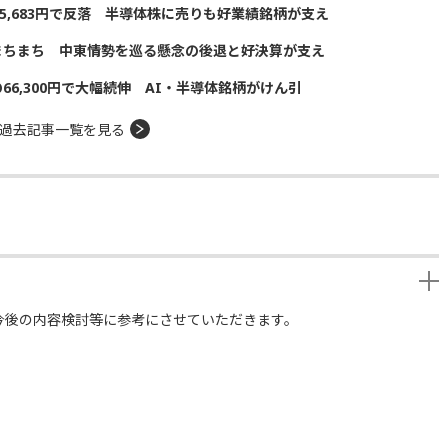
5,683円で反落 半導体株に売りも好業績銘柄が支え
まちまち 中東情勢を巡る懸念の後退と好決算が支え
の66,300円で大幅続伸 AI・半導体銘柄がけん引
過去記事一覧を見る
今後の内容検討等に参考にさせていただきます。