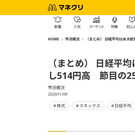
新着
人気
マーケット
特集
初心
HOME
市況概況
（まとめ） 日経平均は米大統領
（まとめ） 日経平
し514円高 節目の2
市況概況
2020/11/09
株式
マネックス
日経平均