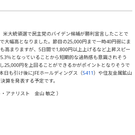
た。米大統領選で民主党のバイデン候補が勝利宣言したことで
大幅高となりました。節目の25,000円まで一時40円弱にま
待も高まりますが、5日間で1,800円以上上げるなど上昇スピー
5.3％となっていることから短期的な過熱感も意識されそう
25,000円を上回ることができるかがポイントとなりそうで
日も引け後にJFEホールディングス（
5411
）や住友金属鉱山
が決算を発表する予定です。
・アナリスト 金山 敏之 ）