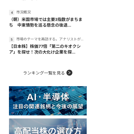
市況概況
（朝）米国市場では主要3指数がまちま
ち 中東情勢を巡る懸念の後退...
市場のテーマを再訪する。アナリストが読み解くテーマの本質
【日本株】株価77倍「第二のキオクシ
ア」を探せ！次の大化け企業を探...
ランキング一覧を見る