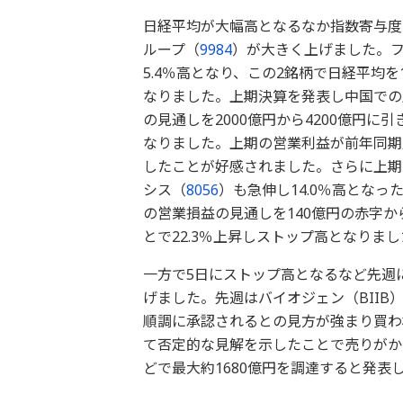
日経平均が大幅高となるなか指数寄与度
ループ（
9984
）が大きく上げました。フ
5.4％高となり、この2銘柄で日経平均
なりました。上期決算を発表し中国での
の見通しを2000億円から4200億円に
なりました。上期の営業利益が前年同期
したことが好感されました。さらに上期
シス（
8056
）も急伸し14.0％高となっ
の営業損益の見通しを140億円の赤字
とで22.3％上昇しストップ高となりまし
一方で5日にストップ高となるなど先週
げました。先週はバイオジェン（BII
順調に承認されるとの見方が強まり買わ
て否定的な見解を示したことで売りがかさ
どで最大約1680億円を調達すると発表