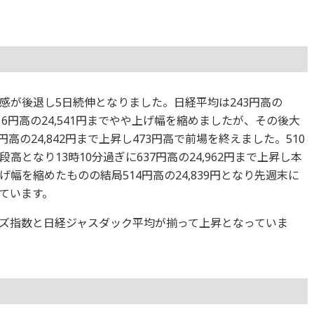
感が後退し5日続伸となりました。日経平均は243円高の
216円高の24,541円までやや上げ幅を縮めましたが、その後大
高の24,842円まで上昇し473円高で前場を終えました。510
となり13時10分過ぎに637円高の24,962円まで上昇し本
幅を縮めたものの結局514円高の24,839円となり先週末に
ています。
ズ指数と日経ジャスダック平均が揃って上昇となっていま