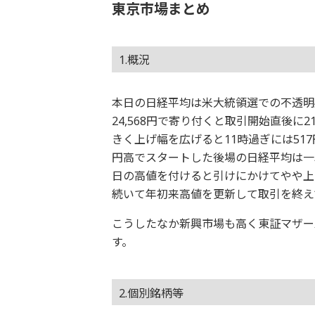
東京市場まとめ
1.概況
本日の日経平均は米大統領選での不透明
24,568円で寄り付くと取引開始直後に
きく上げ幅を広げると11時過ぎには517円
円高でスタートした後場の日経平均は一段高
日の高値を付けると引けにかけてやや上げ
続いて年初来高値を更新して取引を終え
こうしたなか新興市場も高く東証マザー
す。
2.個別銘柄等