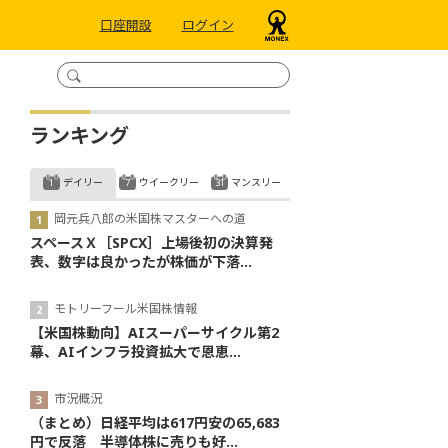
口座開設
ログイン
ランキング
デイリー
ウイークリー
マンスリー
岡元兵八郎の米国株マスターへの道
スペースＸ［SPCX］上場後初の決算発
表、数字は良かったが株価が下落...
モトリーフール米国株情報
【米国株動向】AIスーパーサイクル第2
幕、AIインフラ投資拡大で恩恵...
市況概況
（まとめ）日経平均は617円安の65,683
円で反落 半導体株に売りも好...