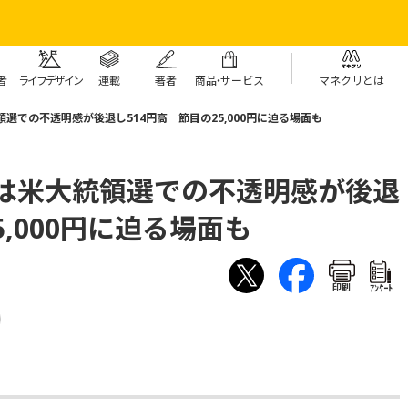
者
ライフデザイン
連載
著者
商
品・
サービス
マネクリとは
選での不透明感が後退し514円高 節目の25,000円に迫る場面も
均は米大統領選での不透明感が後退
5,000円に迫る場面も
印刷
ｱﾝｹｰﾄ