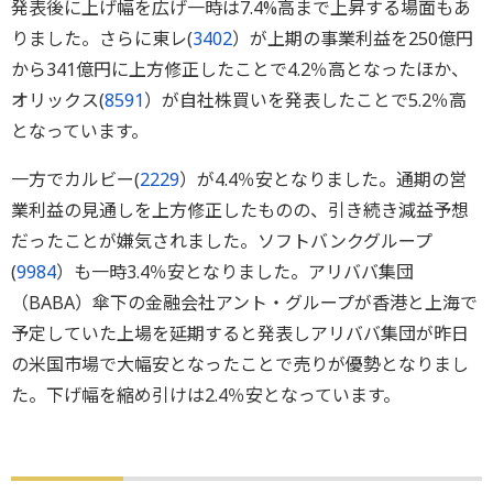
発表後に上げ幅を広げ一時は7.4%高まで上昇する場面もあ
りました。さらに東レ(
3402
）が上期の事業利益を250億円
から341億円に上方修正したことで4.2％高となったほか、
オリックス(
8591
）が自社株買いを発表したことで5.2％高
となっています。
一方でカルビー(
2229
）が4.4％安となりました。通期の営
業利益の見通しを上方修正したものの、引き続き減益予想
だったことが嫌気されました。ソフトバンクグループ
(
9984
）も一時3.4％安となりました。アリババ集団
（BABA）傘下の金融会社アント・グループが香港と上海で
予定していた上場を延期すると発表しアリババ集団が昨日
の米国市場で大幅安となったことで売りが優勢となりまし
た。下げ幅を縮め引けは2.4％安となっています。