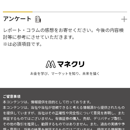
アンケート
レポート・コラムの感想をお寄せください。今後の内容検
討等に参考にさせていただきます。
※は必須項目です。
お金を学び、マーケットを知り、未来を描く
ご留意事項
本コンテンツは、情報提供を目的として行っております。
本コンテンツは、当社や当社が信頼できると考える情報源から提供されたもの
を提供していますが、当社はその正確性や完全性について意見を表明し、また
保証するものではございません。有価証券の購入、売却、デリバティブ取引、
その他の取引を推奨し、勧誘するものではありません。また、過去の実績や予
想・意見は、将来の結果を保証するものではございません。提供する情報等は