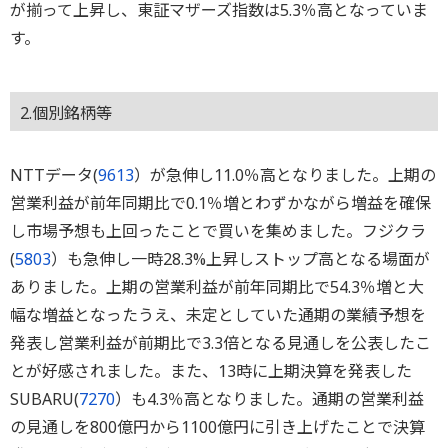
が揃って上昇し、東証マザーズ指数は5.3％高となっていま
す。
2.個別銘柄等
NTTデータ(
9613
）が急伸し11.0％高となりました。上期の
営業利益が前年同期比で0.1％増とわずかながら増益を確保
し市場予想も上回ったことで買いを集めました。フジクラ
(
5803
）も急伸し一時28.3%上昇しストップ高となる場面が
ありました。上期の営業利益が前年同期比で54.3％増と大
幅な増益となったうえ、未定としていた通期の業績予想を
発表し営業利益が前期比で3.3倍となる見通しを公表したこ
とが好感されました。また、13時に上期決算を発表した
SUBARU(
7270
）も4.3％高となりました。通期の営業利益
の見通しを800億円から1100億円に引き上げたことで決算