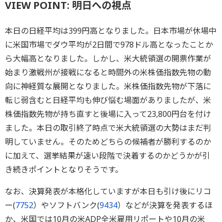
VIEW POINT: 明日への視点
本日の日経平均は399円高となりました。日本市場が休場中
に米国市場でダウ平均が2日間で978ドル高となったことか
ら大幅高となりました。しかし、米大統領選の開票作業が
始まり激戦州が接戦になると時間外の米株価指数先物の動
向に神経質な展開となりました。米株価指数先物が下落に
転じ弱含むと日経平均も伸び悩む場面がありましたが、米
株価指数先物が持ち直すと後場に入って23,800円台を付け
ました。本日の取引終了時点で米大統領選の大勢はまだ判
明していません。そのためどちらの候補者が勝利するのか
に加えて、選挙結果が速い段階で決着するのかどうかが引
き続きポイントとなりそうです。
なお、決算発表が本格化していますが本日も引け後にリコ
ー(
7752
）やソフトバンク(
9434
）などが決算を発表するほ
か、米国では10月の米ADP全米雇用リポートや10月の米