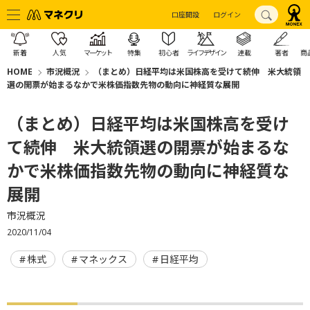
口座開設
ログイン
新着
人気
マーケット
特集
初心者
ライフデザイン
連載
著者
商
HOME
市況概況
（まとめ）日経平均は米国株高を受けて続伸 米大統領
選の開票が始まるなかで米株価指数先物の動向に神経質な展開
（まとめ）日経平均は米国株高を受け
て続伸 米大統領選の開票が始まるな
かで米株価指数先物の動向に神経質な
展開
市況概況
2020/11/04
株式
マネックス
日経平均