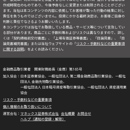
作成時現在のものであり、今後予告なしに変更または削除されることがござい
ます。当社は本コンテンツの内容に依拠してお客様が取った行動の結果に対し
責任を負うものではございません。投資にかかる最終決定は、お客様ご自身の
判断と責任でなさるようお願いいたします。
本コンテンツでは当社でお取扱している商品・サービス等について言及してい
る部分があります。商品ごとに手数料等およびリスクは異なりますので、詳し
くは「契約締結前交付書面」、「上場有価証券等書面」、「目論見書」、「目
論見書補完書面」または当社ウェブサイトの「
リスク・手数料などの重要事項
に関する説明
」をよくお読みください。
金融商品取引業者 関東財務局長（金商）第165号
日本証券業協会、一般社団法人 第二種金融商品取引業協会、一般社
団法人 金融先物取引業協会、
一般社団法人 日本暗号資産等取引業協会、一般社団法人 資産運用業
協会
リスク・手数料などの重要事項
個人情報のお取り扱いについて
マネックス証券株式会社
会社概要
お問合せ
ヘルプ（通知の登録・解除）