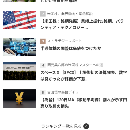
とかかる費用を解説
米国株、業界動向と銘柄解説
【米国株：銘柄発掘】業績上振れ5銘柄、パラ
ンティア・テクノロジー...
ストラテジーレポート
半導体株の調整は底値をつけたか
岡元兵八郎の米国株マスターへの道
スペースＸ［SPCX］上場後初の決算発表、数字
は良かったが株価が下落...
吉田恒の為替デイリー
【為替】120日MA（移動平均線）割れが示す円
売り取引の損失
ランキング一覧を見る