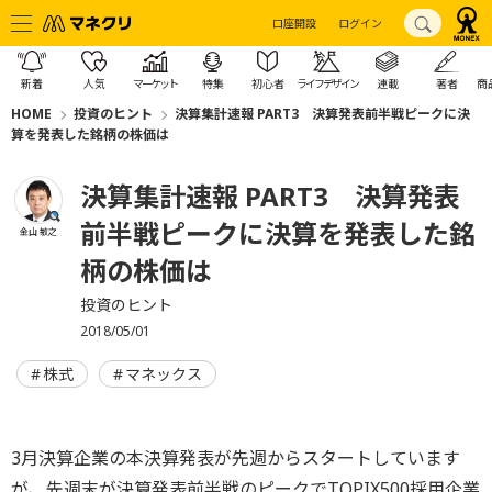
口座開設
ログイン
新着
人気
マーケット
特集
初心者
ライフデザイン
連載
著者
商
HOME
投資のヒント
決算集計速報 PART3 決算発表前半戦ピークに決
算を発表した銘柄の株価は
決算集計速報 PART3 決算発表
前半戦ピークに決算を発表した銘
金山 敏之
柄の株価は
投資のヒント
2018/05/01
株式
マネックス
3月決算企業の本決算発表が先週からスタートしています
が、先週末が決算発表前半戦のピークでTOPIX500採用企業