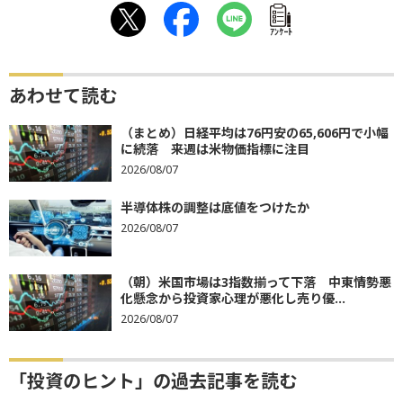
ｱﾝｹｰﾄ
あわせて読む
（まとめ）日経平均は76円安の65,606円で小幅
に続落 来週は米物価指標に注目
2026/08/07
半導体株の調整は底値をつけたか
2026/08/07
（朝）米国市場は3指数揃って下落 中東情勢悪
化懸念から投資家心理が悪化し売り優...
2026/08/07
「投資のヒント」の過去記事を読む