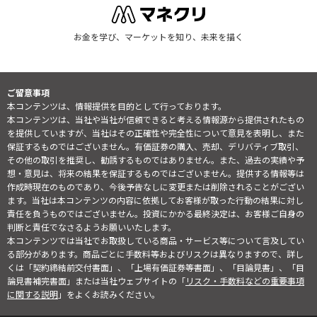
お金を学び、マーケットを知り、未来を描く
ご留意事項
本コンテンツは、情報提供を目的として行っております。
本コンテンツは、当社や当社が信頼できると考える情報源から提供されたもの
を提供していますが、当社はその正確性や完全性について意見を表明し、また
保証するものではございません。有価証券の購入、売却、デリバティブ取引、
その他の取引を推奨し、勧誘するものではありません。また、過去の実績や予
想・意見は、将来の結果を保証するものではございません。提供する情報等は
作成時現在のものであり、今後予告なしに変更または削除されることがござい
ます。当社は本コンテンツの内容に依拠してお客様が取った行動の結果に対し
責任を負うものではございません。投資にかかる最終決定は、お客様ご自身の
判断と責任でなさるようお願いいたします。
本コンテンツでは当社でお取扱している商品・サービス等について言及してい
る部分があります。商品ごとに手数料等およびリスクは異なりますので、詳し
くは「契約締結前交付書面」、「上場有価証券等書面」、「目論見書」、「目
論見書補完書面」または当社ウェブサイトの「
リスク・手数料などの重要事項
に関する説明
」をよくお読みください。