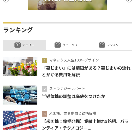
ランキング
デイリー
ウイークリー
マンスリー
マネックス人生100年デザイン
「墓じまい」には期限がある？墓じまいの流れ
とかかる費用を解説
ストラテジーレポート
半導体株の調整は底値をつけたか
米国株、業界動向と銘柄解説
【米国株：銘柄発掘】業績上振れ5銘柄、パラ
ンティア・テクノロジー...