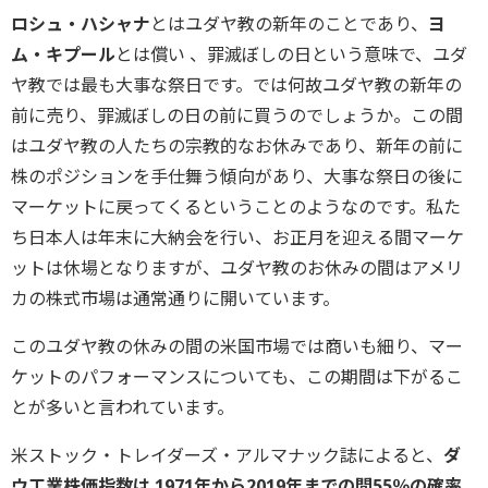
ロシュ・ハシャナ
とはユダヤ教の新年のことであり、
ヨ
ム・キプール
とは償い 、罪滅ぼしの日という意味で、ユダ
ヤ教では最も大事な祭日です。では何故ユダヤ教の新年の
前に売り、罪滅ぼしの日の前に買うのでしょうか。この間
はユダヤ教の人たちの宗教的なお休みであり、新年の前に
株のポジションを手仕舞う傾向があり、大事な祭日の後に
マーケットに戻ってくるということのようなのです。私た
ち日本人は年末に大納会を行い、お正月を迎える間マーケ
ットは休場となりますが、ユダヤ教のお休みの間はアメリ
カの株式市場は通常通りに開いています。
このユダヤ教の休みの間の米国市場では商いも細り、マー
ケットのパフォーマンスについても、この期間は下がるこ
とが多いと言われています。
米ストック・トレイダーズ・アルマナック誌によると、
ダ
ウ工業株価指数は 1971年から2019年までの間55％の確率