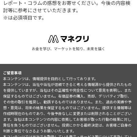
レポート・コラムの感想をお寄せください。今後の内容検
討等に参考にさせていただきます。
※は必須項目です。
お金を学び、マーケットを知り、未来を描く
ご留意事項
本コンテンツは、情報提供を目的として行っております。
本コンテンツは、当社や当社が信頼できると考える情報源から提供されたもの
を提供していますが、当社はその正確性や完全性について意見を表明し、また
保証するものではございません。有価証券の購入、売却、デリバティブ取引、
その他の取引を推奨し、勧誘するものではありません。また、過去の実績や予
想・意見は、将来の結果を保証するものではございません。提供する情報等は
作成時現在のものであり、今後予告なしに変更または削除されることがござい
ます。当社は本コンテンツの内容に依拠してお客様が取った行動の結果に対し
責任を負うものではございません。投資にかかる最終決定は、お客様ご自身の
判断と責任でなさるようお願いいたします。
本コンテンツでは当社でお取扱している商品・サービス等について言及してい