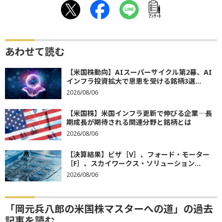
ｱﾝｹｰﾄ
あわせて読む
【米国株動向】AIスーパーサイクル第2幕、AI
インフラ投資拡大で恩恵を受ける銘柄3選...
2026/08/06
【米国株】米国インフラ更新で伸びる企業―長
期成長が期待される関連分野と銘柄とは
2026/08/06
【決算結果】ビザ［V］、フォード・モーター
［F］、スカイワークス・ソリューション...
2026/08/06
「岡元兵八郎の米国株マスターへの道」の過去
記事を読む