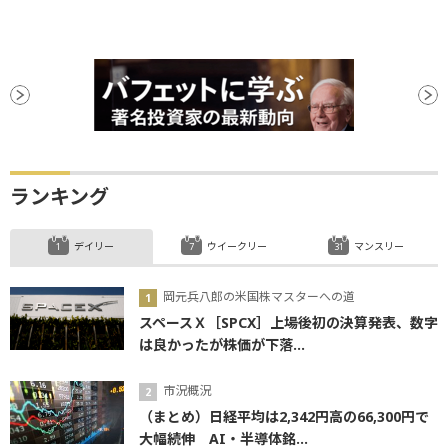
ランキング
デイリー
ウイークリー
マンスリー
岡元兵八郎の米国株マスターへの道
スペースＸ［SPCX］上場後初の決算発表、数字
は良かったが株価が下落...
市況概況
（まとめ）日経平均は2,342円高の66,300円で
大幅続伸 AI・半導体銘...