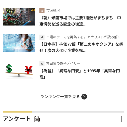
市況概況
（朝）米国市場では主要3指数がまちまち 中
東情勢を巡る懸念の後退...
市場のテーマを再訪する。アナリストが読み解くテーマの本質
【日本株】株価77倍「第二のキオクシア」を探
せ！次の大化け企業を探...
吉田恒の為替デイリー
【為替】「異常な円安」と1995年「異常な円
高」
ランキング一覧を見る
アンケート