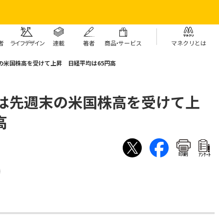
者
ライフデザイン
連載
著者
商
品・
サービス
マネクリとは
の米国株高を受けて上昇 日経平均は65円高
場は先週末の米国株高を受けて上
高
印刷
ｱﾝｹｰﾄ