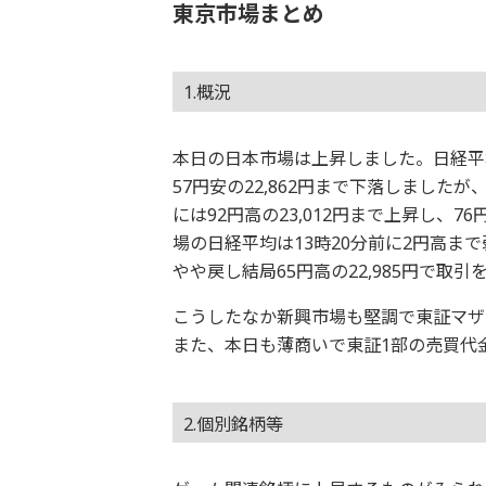
東京市場まとめ
1.概況
本日の日本市場は上昇しました。日経平均
57円安の22,862円まで下落しましたが
には92円高の23,012円まで上昇し、7
場の日経平均は13時20分前に2円高
やや戻し結局65円高の22,985円で取
こうしたなか新興市場も堅調で東証マザ
また、本日も薄商いで東証1部の売買代金
2.個別銘柄等