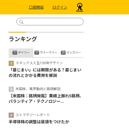
口座開設
ログイン
ランキング
デイリー
ウイークリー
マンスリー
マネックス人生100年デザイン
「墓じまい」には期限がある？墓じまい
の流れとかかる費用を解説
米国株、業界動向と銘柄解説
【米国株：銘柄発掘】業績上振れ5銘柄、
パランティア・テクノロジー...
ストラテジーレポート
半導体株の調整は底値をつけたか