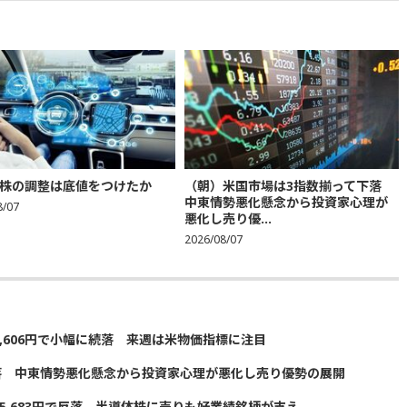
株の調整は底値をつけたか
（朝）米国市場は3指数揃って下落
中東情勢悪化懸念から投資家心理が
8/07
悪化し売り優...
2026/08/07
5,606円で小幅に続落 来週は米物価指標に注目
落 中東情勢悪化懸念から投資家心理が悪化し売り優勢の展開
5,683円で反落 半導体株に売りも好業績銘柄が支え