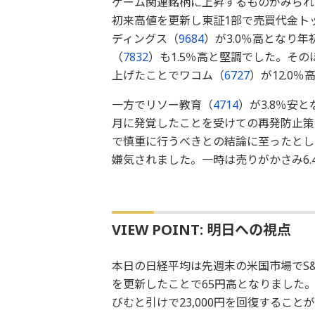
ゲーム関連銘柄に上昇するものがみられ
初来高値を更新し東証1部で売買代金ト
ディングス（
9684
）が3.0％高となり
（
7832
）も1.5％高と堅調でした。そ
上げたことでワコム（
6727
）が12.0
一方でリソー教育（
4714
）が3.8％安
月に発覚したことを受けての再発防止策
で慎重に行うべきとの結論に至ったとし
嫌気されました。一時は売りがかさみ6
VIEW POINT: 明日への視点
本日の日経平均は先週末の米国市場でS&
を更新したことで65円高となりました。
びむと引けで23,000円を回復するこ