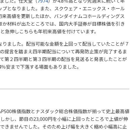
ました。任天堂（
7974
）が4.8％高となり先週末に続いて年
ップとなりました。また、スクウェア・エニックス・ホール
年初来高値を更新したほか、バンダイナムコホールディングス
のほか材料が出たところでは、国内大手証券が目標株価を引き
％高と急伸しこちらも年初来高値を付けています。
となりました。配当可能な金額を上回って配当していたことが７
の提言を踏まえ四半期配当について再発防止策が完了するま
て第２四半期と第３四半期の配当を見送ると発表したことが
.4％安まで下落する場面もありました。
P500株価指数とナスダック総合株価指数が揃って史上最高値
しかし、節目の23,000円を小幅に上回ったところで上値が伸
とができませんでした。そのため上げ幅を大きく縮め小幅高に止