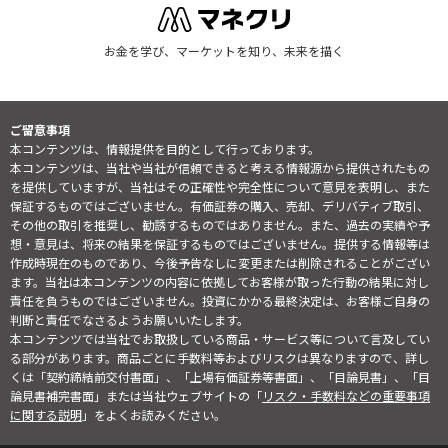
お金を学び、マーケットを知り、未来を描く
ご留意事項
本コンテンツは、情報提供を目的として行っております。
本コンテンツは、当社や当社が信頼できると考える情報源から提供されたもの
を提供していますが、当社はその正確性や完全性について意見を表明し、また
保証するものではございません。有価証券の購入、売却、デリバティブ取引、
その他の取引を推奨し、勧誘するものではありません。また、過去の実績や予
想・意見は、将来の結果を保証するものではございません。提供する情報等は
作成時現在のものであり、今後予告なしに変更または削除されることがござい
ます。当社は本コンテンツの内容に依拠してお客様が取った行動の結果に対し
責任を負うものではございません。投資にかかる最終決定は、お客様ご自身の
判断と責任でなさるようお願いいたします。
本コンテンツでは当社でお取扱している商品・サービス等について言及してい
る部分があります。商品ごとに手数料等およびリスクは異なりますので、詳し
くは「契約締結前交付書面」、「上場有価証券等書面」、「目論見書」、「目
論見書補完書面」または当社ウェブサイトの「
リスク・手数料などの重要事項
に関する説明
」をよくお読みください。