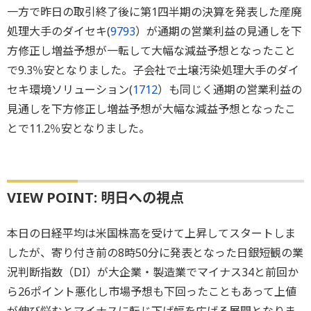
一方で昨日の取引終了後に第1四半期の決算を発表した産廃
処理大手のダイセキ(
9793
）が通期の営業利益の見通しを下
方修正し増益予想が一転して大幅な減益予想となったこと
で9.3％安となりました。子会社で土壌汚染処理大手のダイ
セキ環境ソリューション(
1712
）も同じく通期の営業利益の
見通しを下方修正し増益予想が大幅な減益予想となったこ
とで11.2％安となりました。
VIEW POINT: 明日への視点
本日の日経平均は米国株高を受けて上昇してスタートしま
したが、寄り付き前の8時50分に発表となった日銀短観の業
況判断指数（DI）が大企業・製造業でマイナス34と前回か
ら26ポイント悪化し市場予想も下回ったこともあって上値