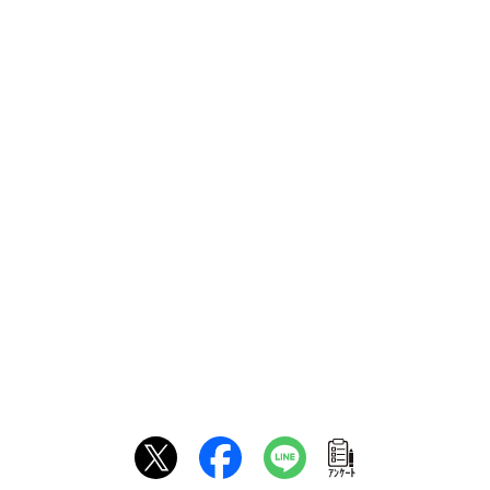
ｱﾝｹｰﾄ