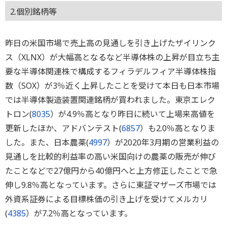
2.個別銘柄等
昨日の米国市場で売上高の見通しを引き上げたザイリンク
ス（XLNX）が大幅高となるなど半導体株の上昇が目立ち主
要な半導体関連株で構成するフィラデルフィア半導体株指
数（SOX）が3％近く上昇したことを受けて本日も日本市場
では半導体製造装置関連銘柄が買われました。東京エレク
トロン(
8035
）が4.9％高となり昨日に続いて上場来高値を
更新したほか、アドバンテスト(
6857
）も2.0％高となりま
した。また、日本農薬(
4997
）が2020年3月期の営業利益の
見通しを比較的利益率の高い米国向けの農薬の販売が伸び
たことなどで27億円から40億円へと上方修正したことで急
伸し9.8％高となっています。さらに東証マザーズ市場では
外資系証券による目標株価の引き上げを受けてメルカリ
(
4385
）が7.2％高となっています。