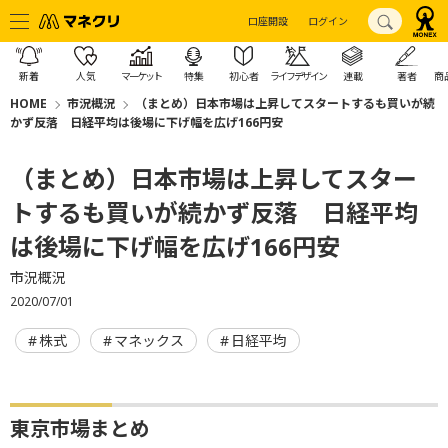
口座開設
ログイン
新着
人気
マーケット
特集
初心者
ライフデザイン
連載
著者
商
HOME
市況概況
（まとめ）日本市場は上昇してスタートするも買いが続
かず反落 日経平均は後場に下げ幅を広げ166円安
（まとめ）日本市場は上昇してスター
トするも買いが続かず反落 日経平均
は後場に下げ幅を広げ166円安
市況概況
2020/07/01
株式
マネックス
日経平均
東京市場まとめ