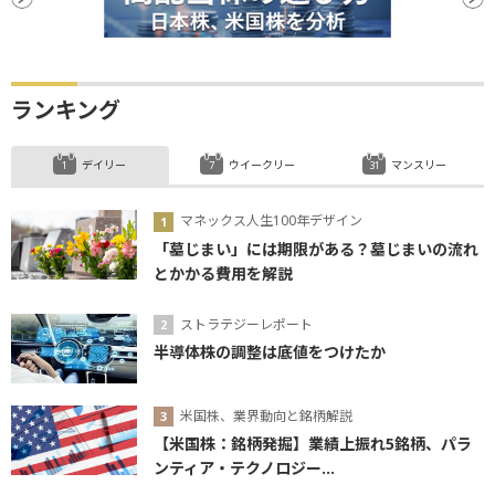
ランキング
デイリー
ウイークリー
マンスリー
マネックス人生100年デザイン
「墓じまい」には期限がある？墓じまいの流れ
とかかる費用を解説
ストラテジーレポート
半導体株の調整は底値をつけたか
米国株、業界動向と銘柄解説
【米国株：銘柄発掘】業績上振れ5銘柄、パラ
ンティア・テクノロジー...