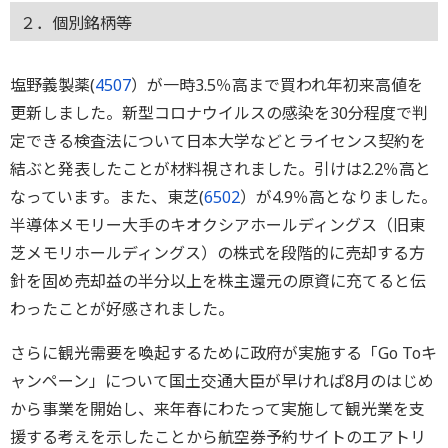
２．個別銘柄等
塩野義製薬(
4507
）が一時3.5％高まで買われ年初来高値を
更新しました。新型コロナウイルスの感染を30分程度で判
定できる検査法について日本大学などとライセンス契約を
結ぶと発表したことが材料視されました。引けは2.2％高と
なっています。また、東芝(
6502
）が4.9％高となりました。
半導体メモリー大手のキオクシアホールディングス（旧東
芝メモリホールディングス）の株式を段階的に売却する方
針を固め売却益の半分以上を株主還元の原資に充てると伝
わったことが好感されました。
さらに観光需要を喚起するために政府が実施する「Go Toキ
ャンペーン」について国土交通大臣が早ければ8月のはじめ
から事業を開始し、来年春にわたって実施して観光業を支
援する考えを示したことから航空券予約サイトのエアトリ