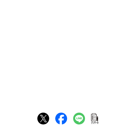
ｱﾝｹｰﾄ