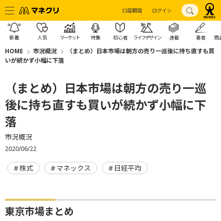
口座開設
ログイン
新着
人気
マーケット
特集
初心者
ライフデザイン
連載
著者
商
HOME
市況概況
（まとめ）日本市場は朝方の売り一巡後に持ち直すも買
いが続かず小幅に下落
（まとめ）日本市場は朝方の売り一巡
後に持ち直すも買いが続かず小幅に下
落
市況概況
2020/06/22
株式
マネックス
日経平均
東京市場まとめ