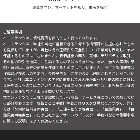
お金を学び、マーケットを知り、未来を描く
ご留意事項
本コンテンツは、情報提供を目的として行っております。
本コンテンツは、当社や当社が信頼できると考える情報源から提供されたもの
を提供していますが、当社はその正確性や完全性について意見を表明し、また
保証するものではございません。有価証券の購入、売却、デリバティブ取引、
その他の取引を推奨し、勧誘するものではありません。また、過去の実績や予
想・意見は、将来の結果を保証するものではございません。提供する情報等は
作成時現在のものであり、今後予告なしに変更または削除されることがござい
ます。当社は本コンテンツの内容に依拠してお客様が取った行動の結果に対し
責任を負うものではございません。投資にかかる最終決定は、お客様ご自身の
判断と責任でなさるようお願いいたします。
本コンテンツでは当社でお取扱している商品・サービス等について言及してい
る部分があります。商品ごとに手数料等およびリスクは異なりますので、詳し
くは「契約締結前交付書面」、「上場有価証券等書面」、「目論見書」、「目
論見書補完書面」または当社ウェブサイトの「
リスク・手数料などの重要事項
に関する説明
」をよくお読みください。