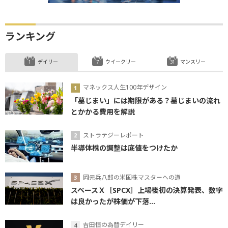
ランキング
デイリー
ウイークリー
マンスリー
マネックス人生100年デザイン
「墓じまい」には期限がある？墓じまいの流れ
とかかる費用を解説
ストラテジーレポート
半導体株の調整は底値をつけたか
岡元兵八郎の米国株マスターへの道
スペースＸ［SPCX］上場後初の決算発表、数字
は良かったが株価が下落...
吉田恒の為替デイリー