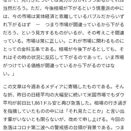
なかで、先行きについては見方が分かれつつあるがそれは
当然だろう。ただ、今後相場が下がるという慎重派の中に
は、今の市場は実体経済と乖離しているバブルだからいず
れ下がるはず － つまり市場が間違っているから下がる
だろう、という見方するものがいるが、その考えこそ間違
っている。市場は常に正しい。これが市場に関わるものに
とっての金科玉条である。相場が今後下がるとしても、そ
れはその時の状況に反応して下がるのであって、いま市場
がつけている価格が間違っているから下がるのではな
い。」
この文章は今週あるメディアに寄稿したものである。そん
な折、昨日の日経平均の大幅安に続いて米国市場でもダウ
平均が前日比1,861ドル安と再び急落した。相場の行き過ぎ
を指摘していたものの中には「それ見たことか」と言い出
す輩がいないとも限らないが、改めて申し上げる。今回の
急落はコロナ第二波への警戒感の台頭が背景である。つま