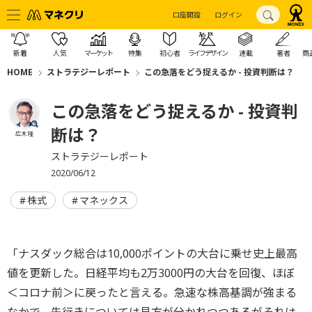
口座開設
ログイン
新着
人気
マーケット
特集
初心者
ライフデザイン
連載
著者
商
HOME
ストラテジーレポート
この急落をどう捉えるか - 投資判断は？
この急落をどう捉えるか - 投資判
断は？
広木 隆
ストラテジーレポート
2020/06/12
株式
マネックス
「ナスダック総合は10,000ポイントの大台に乗せ史上最高
値を更新した。日経平均も2万3000円の大台を回復、ほぼ
＜コロナ前＞に戻ったと言える。急速な株高基調が強まる