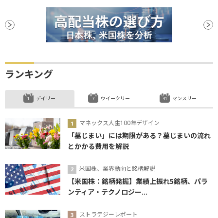
ランキング
デイリー
ウイークリー
マンスリー
マネックス人生100年デザイン
「墓じまい」には期限がある？墓じまいの流れ
とかかる費用を解説
米国株、業界動向と銘柄解説
【米国株：銘柄発掘】業績上振れ5銘柄、パラ
ンティア・テクノロジー...
ストラテジーレポート