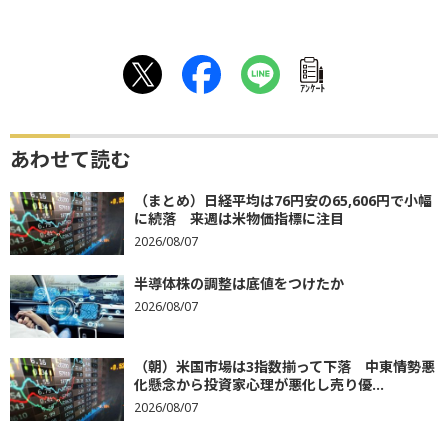
ｱﾝｹｰﾄ
あわせて読む
（まとめ）日経平均は76円安の65,606円で小幅
に続落 来週は米物価指標に注目
2026/08/07
半導体株の調整は底値をつけたか
2026/08/07
（朝）米国市場は3指数揃って下落 中東情勢悪
化懸念から投資家心理が悪化し売り優...
2026/08/07