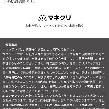
※は必須項目です。
お金を学び、マーケットを知り、未来を描く
ご留意事項
本コンテンツは、情報提供を目的として行っております。
本コンテンツは、当社や当社が信頼できると考える情報源から提供されたもの
を提供していますが、当社はその正確性や完全性について意見を表明し、また
保証するものではございません。有価証券の購入、売却、デリバティブ取引、
その他の取引を推奨し、勧誘するものではありません。また、過去の実績や予
想・意見は、将来の結果を保証するものではございません。提供する情報等は
作成時現在のものであり、今後予告なしに変更または削除されることがござい
ます。当社は本コンテンツの内容に依拠してお客様が取った行動の結果に対し
責任を負うものではございません。投資にかかる最終決定は、お客様ご自身の
判断と責任でなさるようお願いいたします。
本コンテンツでは当社でお取扱している商品・サービス等について言及してい
る部分があります。商品ごとに手数料等およびリスクは異なりますので、詳し
くは「契約締結前交付書面」、「上場有価証券等書面」、「目論見書」、「目