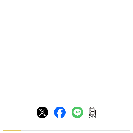
ｱﾝｹｰﾄ