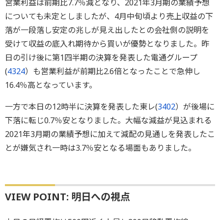
営業利益は前期比7.7％減となり、2021年3月期の業績予想
についても未定としましたが、4月中旬頃より売上収益の下
落が一段落し安定の兆しが見え出したとの会社側の説明を
受けて収益の底入れ期待から買いが優勢となりました。昨
日の引け後に第1四半期の決算を発表した電通グループ
(
4324
）も営業利益が前期比2.6倍となったことで急伸し
16.4％高となっています。
一方で本日の12時半に決算を発表した東レ(
3402
）が後場に
下落に転じ0.7％安となりました。大幅な減益が見込まれる
2021年3月期の業績予想に加えて減配の見通しを発表したこ
とが嫌気され一時は3.7％安となる場面もありました。
VIEW POINT: 明日への視点