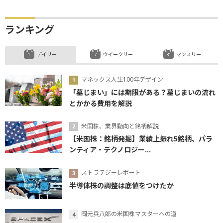
ランキング
デイリー
ウイークリー
マンスリー
マネックス人生100年デザイン
「墓じまい」には期限がある？墓じまいの流れ
とかかる費用を解説
米国株、業界動向と銘柄解説
【米国株：銘柄発掘】業績上振れ5銘柄、パラ
ンティア・テクノロジー...
ストラテジーレポート
半導体株の調整は底値をつけたか
岡元兵八郎の米国株マスターへの道