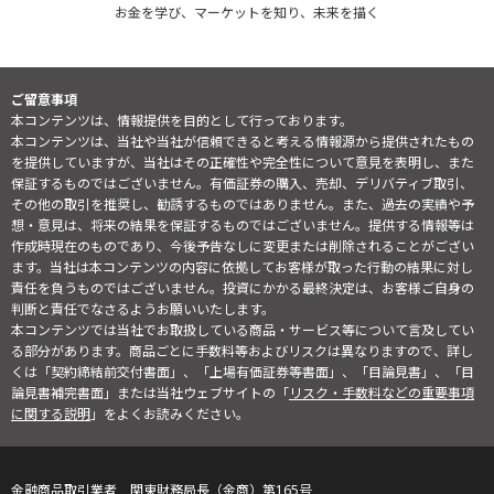
お金を学び、マーケットを知り、未来を描く
ご留意事項
本コンテンツは、情報提供を目的として行っております。
本コンテンツは、当社や当社が信頼できると考える情報源から提供されたもの
を提供していますが、当社はその正確性や完全性について意見を表明し、また
保証するものではございません。有価証券の購入、売却、デリバティブ取引、
その他の取引を推奨し、勧誘するものではありません。また、過去の実績や予
想・意見は、将来の結果を保証するものではございません。提供する情報等は
作成時現在のものであり、今後予告なしに変更または削除されることがござい
ます。当社は本コンテンツの内容に依拠してお客様が取った行動の結果に対し
責任を負うものではございません。投資にかかる最終決定は、お客様ご自身の
判断と責任でなさるようお願いいたします。
本コンテンツでは当社でお取扱している商品・サービス等について言及してい
る部分があります。商品ごとに手数料等およびリスクは異なりますので、詳し
くは「契約締結前交付書面」、「上場有価証券等書面」、「目論見書」、「目
論見書補完書面」または当社ウェブサイトの「
リスク・手数料などの重要事項
に関する説明
」をよくお読みください。
金融商品取引業者 関東財務局長（金商）第165号