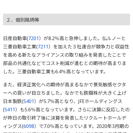
２．個別銘柄等
日産自動車(
7201
）が8.2％高と急伸しました。仏ルノーと
三菱自動車工業(
7211
）を加えた３社連合が競争力と収益性
を高める新たなアライアンスの取り組みを発表したことで
部品の共通化などでコスト削減が進むとの期待が高まりま
した。三菱自動車工業も6.4％高となっています。
また、経済正常化への期待が高まるなかで景気敏感セクタ
ーへの買いが目立ちました。なかでも鉄鋼株が大きく上げ
日本製鉄(
5401
）が5.7％高となり、JFEホールディングス
(
5411
）も5.6％高となっています。さらに決算に反応したの
が昨日の取引終了後に決算を発表したリクルートホールデ
ィングス(
6098
）で7.0％高となっています。2020年3月期の