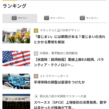
ランキング
デイリー
ウイークリー
マンスリー
マネックス人生100年デザイン
「墓じまい」には期限がある？墓じまいの流れ
とかかる費用を解説
米国株、業界動向と銘柄解説
【米国株：銘柄発掘】業績上振れ5銘柄、パラ
ンティア・テクノロジー...
ストラテジーレポート
半導体株の調整は底値をつけたか
岡元兵八郎の米国株マスターへの道
スペースＸ［SPCX］上場後初の決算発表、数字
は良かったが株価が下落...