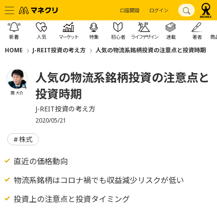
口座開設
ログイン
新着
人気
マーケット
特集
初心者
ライフデザイン
連載
著者
商
HOME
J-REIT投資の考え方
人気の物流系銘柄投資の注意点と投資時期
人気の物流系銘柄投資の注意点と
投資時期
関 大介
J-REIT投資の考え方
2020/05/21
株式
直近の価格動向
物流系銘柄はコロナ禍でも収益減少リスクが低い
投資上の注意点と投資タイミング