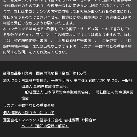
作成時現在のものであり、今後予告なしに変更または削除されることがござい
ます。当社は本コンテンツの内容に依拠してお客様が取った行動の結果に対し
責任を負うものではございません。投資にかかる最終決定は、お客様ご自身の
判断と責任でなさるようお願いいたします。
本コンテンツでは当社でお取扱している商品・サービス等について言及してい
る部分があります。商品ごとに手数料等およびリスクは異なりますので、詳し
くは「契約締結前交付書面」、「上場有価証券等書面」、「目論見書」、「目
論見書補完書面」または当社ウェブサイトの「
リスク・手数料などの重要事項
に関する説明
」をよくお読みください。
金融商品取引業者 関東財務局長（金商）第165号
日本証券業協会、一般社団法人 第二種金融商品取引業協会、一般社
団法人 金融先物取引業協会、
一般社団法人 日本暗号資産等取引業協会、一般社団法人 資産運用業
協会
リスク・手数料などの重要事項
個人情報のお取り扱いについて
マネックス証券株式会社
会社概要
お問合せ
ヘルプ（通知の登録・解除）