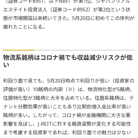
（証券コード8951、以下NBF）が第1位、ジャパンリアル
エステイト投資法人（証券コード8952）が第2位という状
態が市場開設以来続いてきた。5月20日に初めてこの序列が
崩れたことになる。
物流系銘柄はコロナ禍でも収益減少リスクが低
い
利回り面で見ても、5月20日時点で利回りが低い（投資家の
評価が高い）10銘柄の内訳（※）は、物流特化型が5銘柄、
住居特化型が3銘柄と大半を占めている。住居系銘柄は、テ
ナント分散効果が高いこともあり比較的借入金比率が高い
銘柄が多い。したがって、コロナ禍が金融機関に大きな悪
影響を及ぼし、J-REITに対する融資姿勢が変化する可能性
まで考慮する投資家であれば、利回り面での魅力は少ない