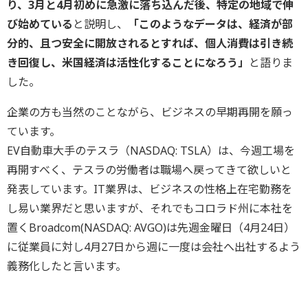
り、3月と4月初めに急激に落ち込んだ後、特定の地域で伸
び始めている
と説明し、
「このようなデータは、経済が部
分的、且つ安全に開放されるとすれば、個人消費は引き続
き回復し、米国経済は活性化することになろう」
と語りま
した。
企業の方も当然のことながら、ビジネスの早期再開を願っ
ています。
EV自動車大手のテスラ（NASDAQ: TSLA）は、今週工場を
再開すべく、テスラの労働者は職場へ戻ってきて欲しいと
発表しています。IT業界は、ビジネスの性格上在宅勤務を
し易い業界だと思いますが、それでもコロラド州に本社を
置くBroadcom(NASDAQ: AVGO)は先週金曜日（4月24日）
に従業員に対し4月27日から週に一度は会社へ出社するよう
義務化したと言います。