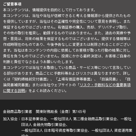
ご留意事項
本コンテンツは、情報提供を目的として行っております。
本コンテンツは、当社や当社が信頼できると考える情報源から提供されたもの
を提供していますが、当社はその正確性や完全性について意見を表明し、また
保証するものではございません。有価証券の購入、売却、デリバティブ取引、
その他の取引を推奨し、勧誘するものではありません。また、過去の実績や予
想・意見は、将来の結果を保証するものではございません。提供する情報等は
作成時現在のものであり、今後予告なしに変更または削除されることがござい
ます。当社は本コンテンツの内容に依拠してお客様が取った行動の結果に対し
責任を負うものではございません。投資にかかる最終決定は、お客様ご自身の
判断と責任でなさるようお願いいたします。
本コンテンツでは当社でお取扱している商品・サービス等について言及してい
る部分があります。商品ごとに手数料等およびリスクは異なりますので、詳し
くは「契約締結前交付書面」、「上場有価証券等書面」、「目論見書」、「目
論見書補完書面」または当社ウェブサイトの「
リスク・手数料などの重要事項
に関する説明
」をよくお読みください。
金融商品取引業者 関東財務局長（金商）第165号
日本証券業協会、一般社団法人 第二種金融商品取引業協会、一般社
団法人 金融先物取引業協会、
一般社団法人 日本暗号資産等取引業協会、一般社団法人 資産運用業