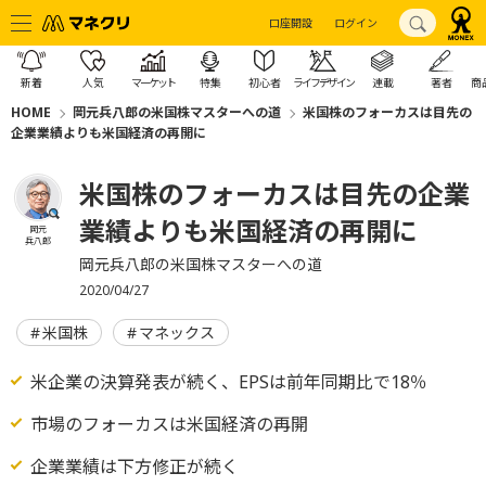
口座開設
ログイン
新着
人気
マーケット
特集
初心者
ライフデザイン
連載
著者
商
HOME
岡元兵八郎の米国株マスターへの道
米国株のフォーカスは目先の
企業業績よりも米国経済の再開に
米国株のフォーカスは目先の企業
業績よりも米国経済の再開に
岡元
兵八郎
岡元兵八郎の米国株マスターへの道
2020/04/27
米国株
マネックス
米企業の決算発表が続く、EPSは前年同期比で18％
市場のフォーカスは米国経済の再開
企業業績は下方修正が続く