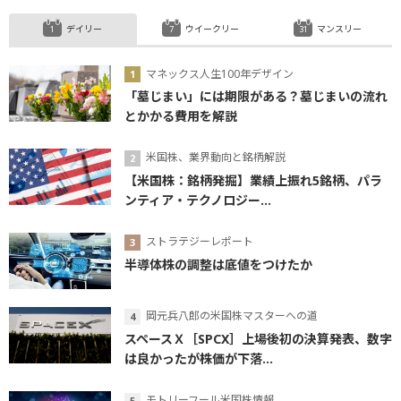
デイリー
ウイークリー
マンスリー
マネックス人生100年デザイン
「墓じまい」には期限がある？墓じまいの流れ
とかかる費用を解説
米国株、業界動向と銘柄解説
【米国株：銘柄発掘】業績上振れ5銘柄、パラ
ンティア・テクノロジー...
ストラテジーレポート
半導体株の調整は底値をつけたか
岡元兵八郎の米国株マスターへの道
スペースＸ［SPCX］上場後初の決算発表、数字
は良かったが株価が下落...
モトリーフール米国株情報