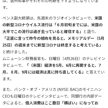
は、各州知事がそれぞれの判断を下すようになっていま
す。
ペンス副大統領は、先週末のラジオインタビューで、
米国
の新型コロナウイルス流行は「６月初旬までには、米国の
大半でこの流行は過ぎ去っていると確信する」
と語り、
「正直に言って昨今の傾向を見ると、メモリアルデー（5月
25日）の週末までに新型コロナは終息すると考えている」
と続けました。
ムニューシン財務長官も、日曜日（4月26日）のテレビイン
タビューで、
「（米国）経済を5月、6月に再開すると、7
月、８月、9月には経済は真に持ち直してくる」
と答えてい
ます。
また、バンク・オブ・アメリカ (NYSE: BAC)のモイニハン
CEOも日曜日のテレビインタビューで、同銀行の内部デー
タによると、
個人消費はここ数日「横ばい」になってお