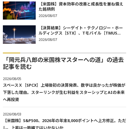
【米国株】資本効率の改善と成長性を兼ね備え
た銘柄例
2026/08/07
【決算結果】シーゲイト・テクノロジー・ホー
ルディングス［STX］、Tモバイル［TMUS...
2026/08/07
「岡元兵八郎の米国株マスターへの道」の過去
記事を読む
2026/08/05
スペースＸ［SPCX］上場後初の決算発表、数字は良かったが株価が
下落した理由。スターリンクが生む利益をスターシップとAIの未来
へ再投資
2026/08/03
【米国株】S&P500、2026年の年末8,000ポイントへ上方修正。ただ
し、上昇は一筋縄ではいかないか