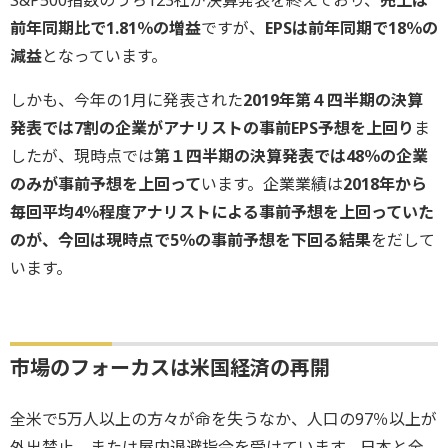
S&P500指数のうち123社が決算発表を終えており、
売上は
前年同期比で1.81％の増益
ですが、
EPSは前年同期で18％の
減益
となっています。
しかも、今年の1月に発表された
2019年第４四半期の決算
発表では7割の企業がアナリストの事前EPS予想を上回り
ま
したが、現時点では
第１四半期の決算発表では48％の企業
のみが事前予想を上回って
います。企業業績は
2018年から
毎回平均4％程度アナリストによる事前予想を上回っていた
のが、今回は現時点で5％の事前予想を下回る結果
をだして
います。
市場のフォーカスは米国経済の再開
全米で5万人以上の方々が命を失うなか、人口の97％以上が
外出禁止、または屋内退避指令を受けています。日本と全