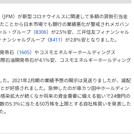
（JPM）が新型コロナウイルスに関連して多額の貸倒引当金
たことから日本市場でも銀行の業績悪化が警戒されメガバン
ャル・グループ（
8306
）が2.5％安、三井住友フィナンシャル
フィナンシャルグループ（
8411
）が2.8％安となりました。
発帝石（
1605
）やコスモエネルギーホールディングス
際石油開発帝石が4.1％安、コスモエネルギーホールディング
ました。2021年2月期の業績予想の開示は見送りましたが、減配
ことが好感されました。急伸したのが串カツ田中ホールディン
感染拡大が続くなか将来の資金需要に備える狙いで24億円の
の5.3％に当たる50万株を上限とする自社株買いを発表した
た。