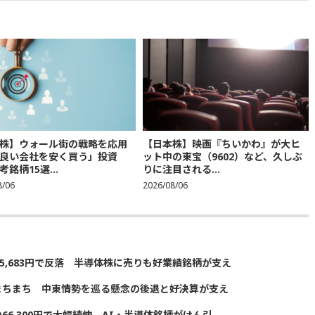
株】ウォール街の戦略を応用
【日本株】映画『ちいかわ』が大ヒ
良い会社を安く買う」投資
ット中の東宝（9602）など、久しぶ
銘柄15選...
りに注目される...
8/06
2026/08/06
5,683円で反落 半導体株に売りも好業績銘柄が支え
まちまち 中東情勢を巡る懸念の後退と好決算が支え
の66,300円で大幅続伸 AI・半導体銘柄がけん引