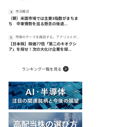
市況概況
（朝）米国市場では主要3指数がまちま
ち 中東情勢を巡る懸念の後退...
市場のテーマを再訪する。アナリストが読み解くテーマの本質
【日本株】株価77倍「第二のキオクシ
ア」を探せ！次の大化け企業を探...
ランキング一覧を見る