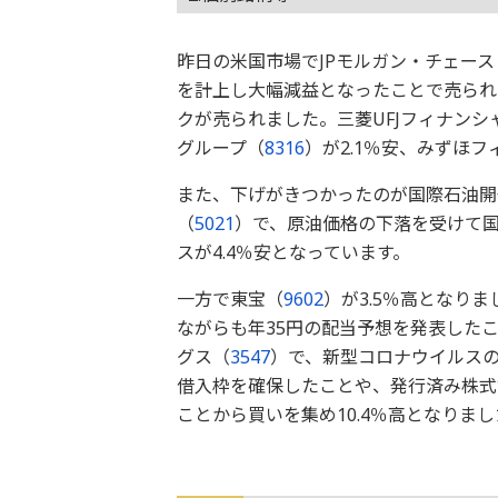
昨日の米国市場でJPモルガン・チェース
を計上し大幅減益となったことで売られ
クが売られました。三菱UFJフィナンシ
グループ（
8316
）が2.1％安、みずほ
また、下げがきつかったのが国際石油開
（
5021
）で、原油価格の下落を受けて国
スが4.4％安となっています。
一方で東宝（
9602
）が3.5％高となり
ながらも年35円の配当予想を発表した
グス（
3547
）で、新型コロナウイルスの
借入枠を確保したことや、発行済み株式数
ことから買いを集め10.4％高となりまし