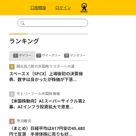
口座開設
ログイン
ランキング
デイリー
ウイークリー
マンスリー
岡元兵八郎の米国株マスターへの道
スペースＸ［SPCX］上場後初の決算発
表、数字は良かったが株価が下落...
モトリーフール米国株情報
【米国株動向】AIスーパーサイクル第2
幕、AIインフラ投資拡大で恩恵...
市況概況
（まとめ）日経平均は617円安の65,683
円で反落 半導体株に売りも好...