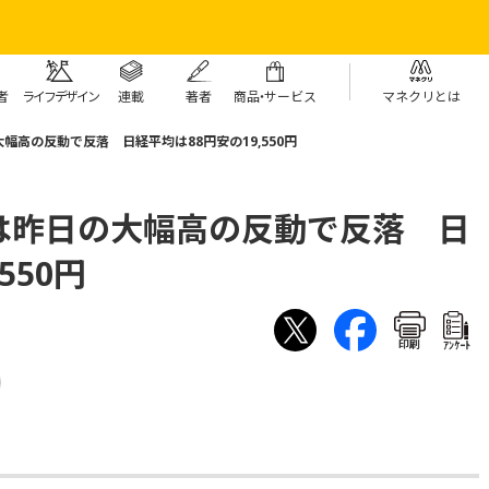
者
ライフデザイン
連載
著者
商
品・
サービス
マネクリとは
高の反動で反落 日経平均は88円安の19,550円
は昨日の大幅高の反動で反落 日
550円
印刷
ｱﾝｹｰﾄ