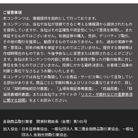
ご留意事項
本コンテンツは、情報提供を目的として行っております。
本コンテンツは、当社や当社が信頼できると考える情報源から提供されたもの
を提供していますが、当社はその正確性や完全性について意見を表明し、また
保証するものではございません。有価証券の購入、売却、デリバティブ取引、
その他の取引を推奨し、勧誘するものではありません。また、過去の実績や予
想・意見は、将来の結果を保証するものではございません。提供する情報等は
作成時現在のものであり、今後予告なしに変更または削除されることがござい
ます。当社は本コンテンツの内容に依拠してお客様が取った行動の結果に対し
責任を負うものではございません。投資にかかる最終決定は、お客様ご自身の
判断と責任でなさるようお願いいたします。
本コンテンツでは当社でお取扱している商品・サービス等について言及してい
る部分があります。商品ごとに手数料等およびリスクは異なりますので、詳し
くは「契約締結前交付書面」、「上場有価証券等書面」、「目論見書」、「目
論見書補完書面」または当社ウェブサイトの「
リスク・手数料などの重要事項
に関する説明
」をよくお読みください。
金融商品取引業者 関東財務局長（金商）第165号
日本証券業協会、一般社団法人 第二種金融商品取引業協会、一般社
団法人 金融先物取引業協会、