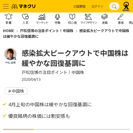
口座開設
ログイン
新着
人気
マーケット
特集
初心者
ライフデザイン
連載
著者
商
HOME
戸松信博の注目ポイント！中国株
感染拡大ピークアウトで中国株
は緩やかな回復基調に
感染拡大ピークアウトで中国株は
緩やかな回復基調に
戸松 信博
戸松信博の注目ポイント！中国株
2020/04/13
中国株
4月上旬の中国株は緩やかな回復基調に
優良銘柄の株価には割安感も