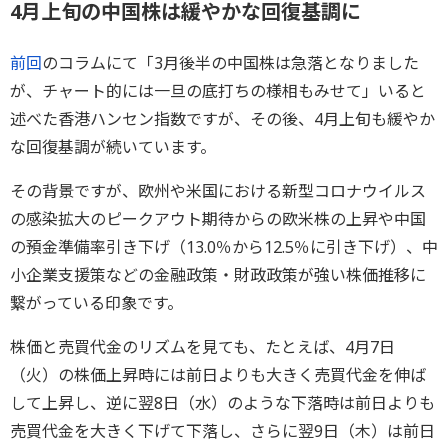
4月上旬の中国株は緩やかな回復基調に
前回
のコラムにて「3月後半の中国株は急落となりました
が、チャート的には一旦の底打ちの様相もみせて」いると
述べた香港ハンセン指数ですが、その後、4月上旬も緩やか
な回復基調が続いています。
その背景ですが、欧州や米国における新型コロナウイルス
の感染拡大のピークアウト期待からの欧米株の上昇や中国
の預金準備率引き下げ（13.0％から12.5％に引き下げ）、中
小企業支援策などの金融政策・財政政策が強い株価推移に
繋がっている印象です。
株価と売買代金のリズムを見ても、たとえば、4月7日
（火）の株価上昇時には前日よりも大きく売買代金を伸ば
して上昇し、逆に翌8日（水）のような下落時は前日よりも
売買代金を大きく下げて下落し、さらに翌9日（木）は前日