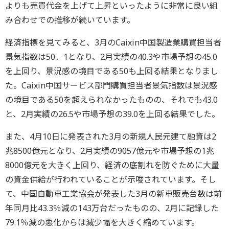
よりも売買代金を上げて上昇といったように非常に良い組
み合わせでの推移が続いています。
経済指標を見てみると、3月のCaixin中国製造業購買担当者
景気指数は50．1となり、2月実績の40.3や市場予想の45.0
を上回り、景況感の境目である50も上回る結果となりまし
た。Caixin中国サービス部門購買担当者景気指数は景況感
の境目である50を超えられなかったものの、それでも43.0
と、2月実績の26.5や市場予想の39.0を上回る結果でした。
また、4月10日に発表された3月の新規人民元建て融資は2
兆8500億元となり、2月実績の9057億元や市場予想の1兆
8000億元を大きく上回り、経済の底割れを防ぐために大量
の資金供給が行われていることが示唆されています。そし
て、中国自動車工業協会が発表した3月の新車販売台数は前
年同月比43.3％減の143万台だったものの、2月に記録した
79.1％減の悪化からは減少幅を大きく縮めています。