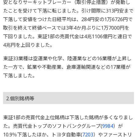
安となりサーキットブレーカー（取引停止措置）が発動し
たことを受けて下落に転じました。引け間際に313円安まで
下落して安値をつけた日経平均は、284円安の1万6726円で
取引を終えて終値ベースでは3年4か月ぶりに1万7000円を
下回りました。東証1部の売買代金は4兆1106億円と連日で
4兆円を上回りました。
東証33業種は空運業や化学、陸運業などの16業種が上昇し
た一方で、鉱業や不動産業、倉庫運輸関連などの17業種が
下落しました。
2.個別銘柄等
東証1部の売買代金上位銘柄は下落した銘柄が多くなりまし
た。売買代金トップのソフトバンクグループ(
9984
）が
10.9％下落したほか、トヨタ自動車(
7203
）やファーストリ