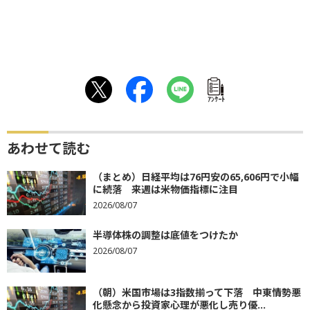
ｱﾝｹｰﾄ
あわせて読む
（まとめ）日経平均は76円安の65,606円で小幅
に続落 来週は米物価指標に注目
2026/08/07
半導体株の調整は底値をつけたか
2026/08/07
（朝）米国市場は3指数揃って下落 中東情勢悪
化懸念から投資家心理が悪化し売り優...