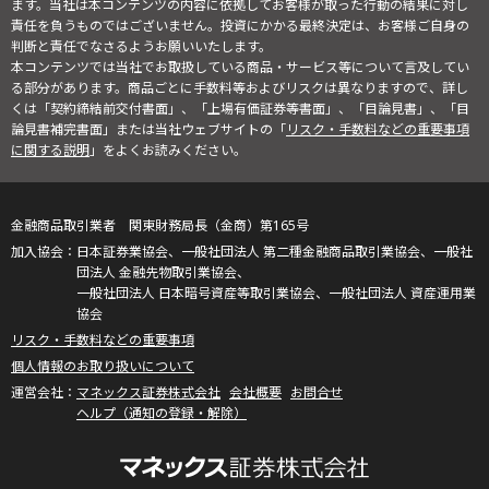
ます。当社は本コンテンツの内容に依拠してお客様が取った行動の結果に対し
責任を負うものではございません。投資にかかる最終決定は、お客様ご自身の
判断と責任でなさるようお願いいたします。
本コンテンツでは当社でお取扱している商品・サービス等について言及してい
る部分があります。商品ごとに手数料等およびリスクは異なりますので、詳し
くは「契約締結前交付書面」、「上場有価証券等書面」、「目論見書」、「目
論見書補完書面」または当社ウェブサイトの「
リスク・手数料などの重要事項
に関する説明
」をよくお読みください。
金融商品取引業者 関東財務局長（金商）第165号
日本証券業協会、一般社団法人 第二種金融商品取引業協会、一般社
団法人 金融先物取引業協会、
一般社団法人 日本暗号資産等取引業協会、一般社団法人 資産運用業
協会
リスク・手数料などの重要事項
個人情報のお取り扱いについて
マネックス証券株式会社
会社概要
お問合せ
ヘルプ（通知の登録・解除）