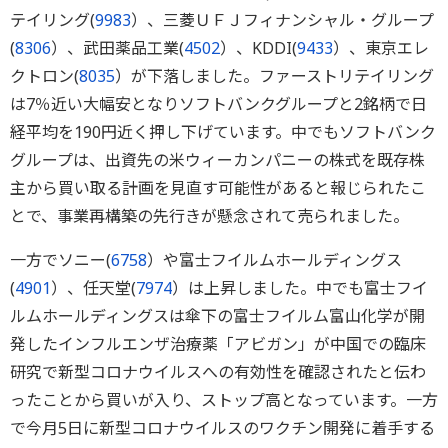
テイリング(
9983
）、三菱ＵＦＪフィナンシャル・グループ
(
8306
）、武田薬品工業(
4502
）、KDDI(
9433
）、東京エレ
クトロン(
8035
）が下落しました。ファーストリテイリング
は7％近い大幅安となりソフトバンクグループと2銘柄で日
経平均を190円近く押し下げています。中でもソフトバンク
グループは、出資先の米ウィーカンパニーの株式を既存株
主から買い取る計画を見直す可能性があると報じられたこ
とで、事業再構築の先行きが懸念されて売られました。
一方でソニー(
6758
）や富士フイルムホールディングス
(
4901
）、任天堂(
7974
）は上昇しました。中でも富士フイ
ルムホールディングスは傘下の富士フイルム富山化学が開
発したインフルエンザ治療薬「アビガン」が中国での臨床
研究で新型コロナウイルスへの有効性を確認されたと伝わ
ったことから買いが入り、ストップ高となっています。一方
で今月5日に新型コロナウイルスのワクチン開発に着手する