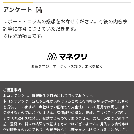
アンケート
レポート・コラムの感想をお寄せください。今後の内容検
討等に参考にさせていただきます。
※は必須項目です。
お金を学び、マーケットを知り、未来を描く
ご留意事項
本コンテンツは、情報提供を目的として行っております。
本コンテンツは、当社や当社が信頼できると考える情報源から提供されたもの
を提供していますが、当社はその正確性や完全性について意見を表明し、また
保証するものではございません。有価証券の購入、売却、デリバティブ取引、
その他の取引を推奨し、勧誘するものではありません。また、過去の実績や予
想・意見は、将来の結果を保証するものではございません。提供する情報等は
作成時現在のものであり、今後予告なしに変更または削除されることがござい