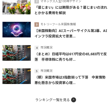
マネックス人生100年デザイン
「墓じまい」には期限がある？墓じまいの流れ
とかかる費用を解説
モトリーフール米国株情報
【米国株動向】AIスーパーサイクル第2幕、AI
インフラ投資拡大で恩恵...
市況概況
（まとめ）日経平均は617円安の65,683円で反
落 半導体株に売りも好...
市況概況
（朝）米国市場は3指数揃って下落 中東情勢
悪化懸念から投資家心理...
ランキング一覧を見る