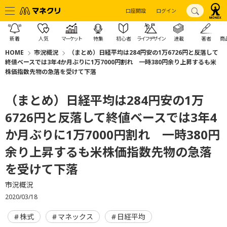
口座開設
ログイン
新着
人気
マーケット
特集
初心者
ライフデザイン
連載
著者
商
HOME
市況概況
（まとめ）日経平均は284円安の1万6726円と反落して
終値ベースでは3年4か月ぶりに1万7000円割れ 一時380円余り上昇するも米
株価指数先物の急落を受けて下落
（まとめ）日経平均は284円安の1万
6726円と反落して終値ベースでは3年4
か月ぶりに1万7000円割れ 一時380円
余り上昇するも米株価指数先物の急落
を受けて下落
市況概況
2020/03/18
株式
マネックス
日経平均