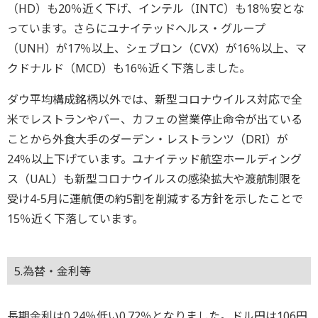
（HD）も20％近く下げ、インテル（INTC）も18％安とな
っています。さらにユナイテッドヘルス・グループ
（UNH）が17％以上、シェブロン（CVX）が16％以上、マ
クドナルド（MCD）も16％近く下落しました。
ダウ平均構成銘柄以外では、新型コロナウイルス対応で全
米でレストランやバー、カフェの営業停止命令が出ている
ことから外食大手のダーデン・レストランツ（DRI）が
24％以上下げています。ユナイテッド航空ホールディング
ス（UAL）も新型コロナウイルスの感染拡大や渡航制限を
受け4-5月に運航便の約5割を削減する方針を示したことで
15％近く下落しています。
5.為替・金利等
長期金利は0.24％低い0.72％となりました。ドル円は106円