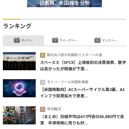
ランキング
デイリー
ウイークリー
マンスリー
岡元兵八郎の米国株マスターへの道
スペースＸ［SPCX］上場後初の決算発表、数字
は良かったが株価が下落...
モトリーフール米国株情報
【米国株動向】AIスーパーサイクル第2幕、AI
インフラ投資拡大で恩恵...
市況概況
（まとめ）日経平均は617円安の65,683円で反
落 半導体株に売りも好...