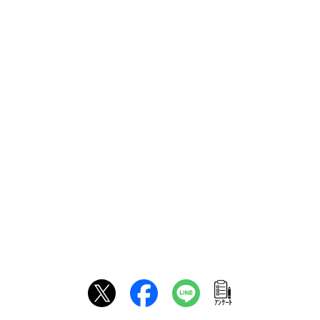
ｱﾝｹｰﾄ