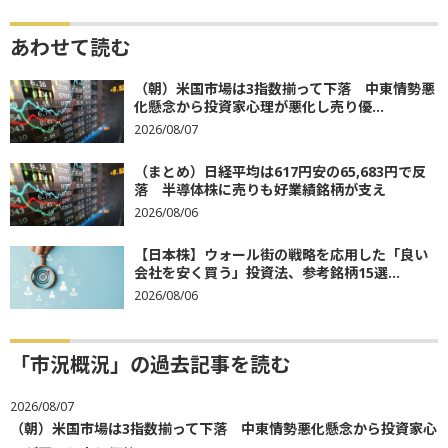
あわせて読む
（朝）米国市場は3指数揃って下落 中東情勢悪
化懸念から投資家心理が悪化し売り優...
2026/08/07
（まとめ）日経平均は617円安の65,683円で反
落 半導体株に売りも好業績銘柄が支え
2026/08/06
【日本株】ウォール街の戦略を応用した「良い
会社を安く買う」投資法、参考銘柄15選...
2026/08/06
「市況概況」の過去記事を読む
2026/08/07
（朝）米国市場は3指数揃って下落 中東情勢悪化懸念から投資家心