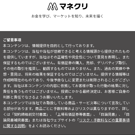
お金を学び、マーケットを知り、未来を描く
ご留意事項
本コンテンツは、情報提供を目的として行っております。
本コンテンツは、当社や当社が信頼できると考える情報源から提供されたもの
を提供していますが、当社はその正確性や完全性について意見を表明し、また
保証するものではございません。有価証券の購入、売却、デリバティブ取引、
その他の取引を推奨し、勧誘するものではありません。また、過去の実績や予
想・意見は、将来の結果を保証するものではございません。提供する情報等は
作成時現在のものであり、今後予告なしに変更または削除されることがござい
ます。当社は本コンテンツの内容に依拠してお客様が取った行動の結果に対し
責任を負うものではございません。投資にかかる最終決定は、お客様ご自身の
判断と責任でなさるようお願いいたします。
本コンテンツでは当社でお取扱している商品・サービス等について言及してい
る部分があります。商品ごとに手数料等およびリスクは異なりますので、詳し
くは「契約締結前交付書面」、「上場有価証券等書面」、「目論見書」、「目
論見書補完書面」または当社ウェブサイトの「
リスク・手数料などの重要事項
に関する説明
」をよくお読みください。