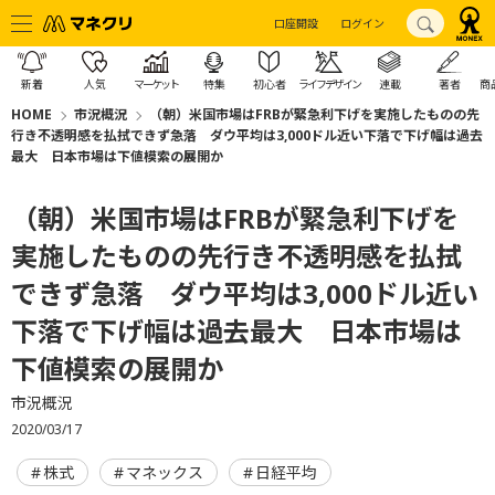
口座開設
ログイン
新着
人気
マーケット
特集
初心者
ライフデザイン
連載
著者
商
HOME
市況概況
（朝）米国市場はFRBが緊急利下げを実施したものの先
行き不透明感を払拭できず急落 ダウ平均は3,000ドル近い下落で下げ幅は過去
最大 日本市場は下値模索の展開か
（朝）米国市場はFRBが緊急利下げを
実施したものの先行き不透明感を払拭
できず急落 ダウ平均は3,000ドル近い
下落で下げ幅は過去最大 日本市場は
下値模索の展開か
市況概況
2020/03/17
株式
マネックス
日経平均