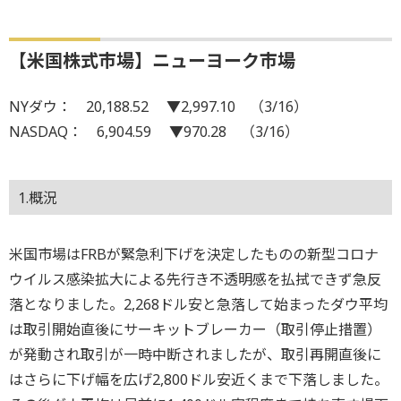
【米国株式市場】ニューヨーク市場
NYダウ： 20,188.52 ▼2,997.10 （3/16）
NASDAQ： 6,904.59 ▼970.28 （3/16）
1.概況
米国市場はFRBが緊急利下げを決定したものの新型コロナ
ウイルス感染拡大による先行き不透明感を払拭できず急反
落となりました。2,268ドル安と急落して始まったダウ平均
は取引開始直後にサーキットブレーカー（取引停止措置）
が発動され取引が一時中断されましたが、取引再開直後に
はさらに下げ幅を広げ2,800ドル安近くまで下落しました。