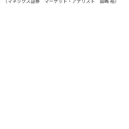
（マネックス証券 マーケット・アナリスト 益嶋 裕）