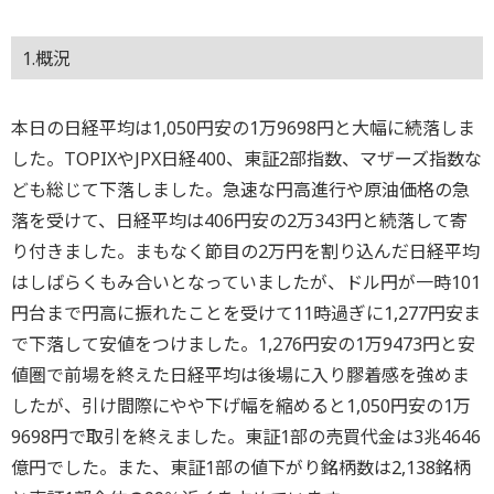
1.概況
本日の日経平均は1,050円安の1万9698円と大幅に続落しま
した。TOPIXやJPX日経400、東証2部指数、マザーズ指数な
ども総じて下落しました。急速な円高進行や原油価格の急
落を受けて、日経平均は406円安の2万343円と続落して寄
り付きました。まもなく節目の2万円を割り込んだ日経平均
はしばらくもみ合いとなっていましたが、ドル円が一時101
円台まで円高に振れたことを受けて11時過ぎに1,277円安ま
で下落して安値をつけました。1,276円安の1万9473円と安
値圏で前場を終えた日経平均は後場に入り膠着感を強めま
したが、引け間際にやや下げ幅を縮めると1,050円安の1万
9698円で取引を終えました。東証1部の売買代金は3兆4646
億円でした。また、東証1部の値下がり銘柄数は2,138銘柄