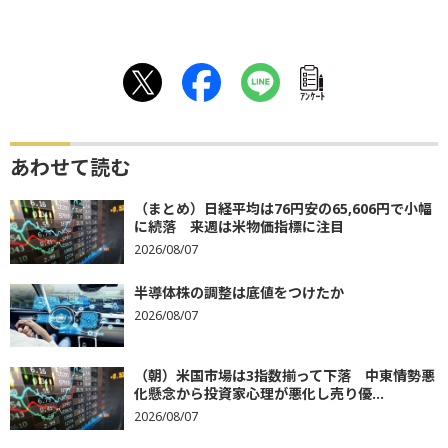
ｱﾝｹｰﾄ
あわせて読む
（まとめ）日経平均は76円安の65,606円で小幅
に続落 来週は米物価指標に注目
2026/08/07
半導体株の調整は底値をつけたか
2026/08/07
（朝）米国市場は3指数揃って下落 中東情勢悪
化懸念から投資家心理が悪化し売り優...
2026/08/07