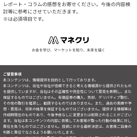
レポート・コラムの感想をお寄せください。今後の内容検
討等に参考にさせていただきます。
※は必須項目です。
お金を学び、マーケットを知り、未来を描く
ご留意事項
本コンテンツは、情報提供を目的として行っております。
本コンテンツは、当社や当社が信頼できると考える情報源から提供されたもの
を提供していますが、当社はその正確性や完全性について意見を表明し、また
保証するものではございません。有価証券の購入、売却、デリバティブ取引、
その他の取引を推奨し、勧誘するものではありません。また、過去の実績や予
想・意見は、将来の結果を保証するものではございません。提供する情報等は
作成時現在のものであり、今後予告なしに変更または削除されることがござい
ます。当社は本コンテンツの内容に依拠してお客様が取った行動の結果に対し
責任を負うものではございません。投資にかかる最終決定は、お客様ご自身の
判断と責任でなさるようお願いいたします。