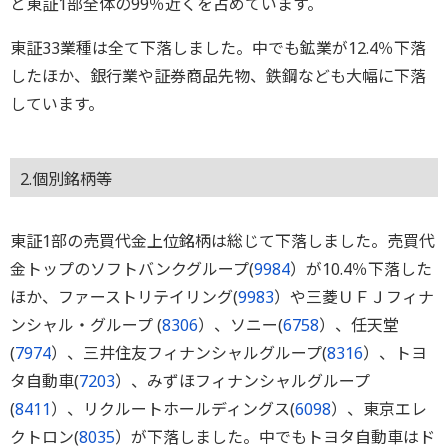
と東証1部全体の99％近くを占めています。
東証33業種は全て下落しました。中でも鉱業が12.4％下落
したほか、銀行業や証券商品先物、鉄鋼なども大幅に下落
しています。
2.個別銘柄等
東証1部の売買代金上位銘柄は総じて下落しました。売買代
金トップのソフトバンクグループ(
9984
）が10.4％下落した
ほか、ファーストリテイリング(
9983
）や三菱ＵＦＪフィナ
ンシャル・グループ (
8306
）、ソニー(
6758
）、任天堂
(
7974
）、三井住友フィナンシャルグループ(
8316
）、トヨ
タ自動車(
7203
）、みずほフィナンシャルグループ
(
8411
）、リクルートホールディングス(
6098
）、東京エレ
クトロン(
8035
）が下落しました。中でもトヨタ自動車はド