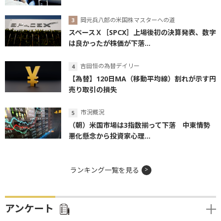
岡元兵八郎の米国株マスターへの道
スペースＸ［SPCX］上場後初の決算発表、数字
は良かったが株価が下落...
吉田恒の為替デイリー
【為替】120日MA（移動平均線）割れが示す円
売り取引の損失
市況概況
（朝）米国市場は3指数揃って下落 中東情勢
悪化懸念から投資家心理...
ランキング一覧を見る
アンケート