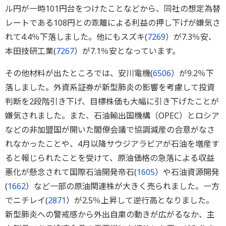
ル円が一時101円台をつけたことなどから、同社の想定為替
レートである108円との乖離による利益の押し下げが嫌気さ
れて4.4％下落しました。他にもスズキ(
7269
）が7.3％安、
本田技研工業(
7267
）が7.1％安となっています。
その他材料が出たところでは、安川電機(
6506
）が9.2％下
落しました。外資系証券が新型肺炎の影響を考慮して投資
判断を2段階引き下げ、目標株価も大幅に引き下げたことが
嫌気されました。また、石油輸出国機構（OPEC）とロシア
などの非加盟国が開いた閣僚会議で協調減産の合意がなさ
れなかったことや、4月以降サウジアラビアが石油を増産す
ると報じられたことを受けて、原油価格の急落による収益
悪化が懸念されて国際石油開発帝石(
1605
）や石油資源開発
(
1662
）など一部の原油関連株が大きく売られました。一方
でニチレイ(
2871
）が2.5％上昇して逆行高となりました。
新型肺炎への警戒感から外出自粛の動きが広がるなか、主