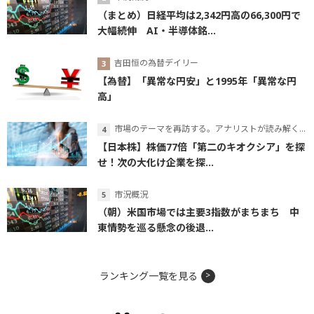
（まとめ）日経平均は2,342円高の66,300円で
大幅続伸 AI・半導体銘...
吉田恒の為替デイリー
【為替】「異常な円安」と1995年「異常な円
高」
市場のテーマを再訪する。アナリストが読み解くテーマの本質
【日本株】株価77倍「第二のキオクシア」を探
せ！次の大化け企業を探...
市況概況
（朝）米国市場では主要3指数がまちまち 中
東情勢を巡る懸念の後退...
ランキング一覧を見る