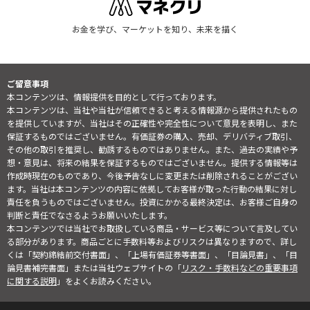
お金を学び、マーケットを知り、未来を描く
ご留意事項
本コンテンツは、情報提供を目的として行っております。
本コンテンツは、当社や当社が信頼できると考える情報源から提供されたもの
を提供していますが、当社はその正確性や完全性について意見を表明し、また
保証するものではございません。有価証券の購入、売却、デリバティブ取引、
その他の取引を推奨し、勧誘するものではありません。また、過去の実績や予
想・意見は、将来の結果を保証するものではございません。提供する情報等は
作成時現在のものであり、今後予告なしに変更または削除されることがござい
ます。当社は本コンテンツの内容に依拠してお客様が取った行動の結果に対し
責任を負うものではございません。投資にかかる最終決定は、お客様ご自身の
判断と責任でなさるようお願いいたします。
本コンテンツでは当社でお取扱している商品・サービス等について言及してい
る部分があります。商品ごとに手数料等およびリスクは異なりますので、詳し
くは「契約締結前交付書面」、「上場有価証券等書面」、「目論見書」、「目
論見書補完書面」または当社ウェブサイトの「
リスク・手数料などの重要事項
に関する説明
」をよくお読みください。