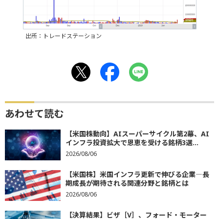
出所：トレードステーション
あわせて読む
【米国株動向】AIスーパーサイクル第2幕、AI
インフラ投資拡大で恩恵を受ける銘柄3選...
2026/08/06
【米国株】米国インフラ更新で伸びる企業―長
期成長が期待される関連分野と銘柄とは
2026/08/06
【決算結果】ビザ［V］、フォード・モーター