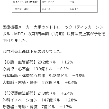
医療機器メーカー大手のメドトロニック（ティッカーシン
ボル：MDT）の第3四半期（1月期）決算は売上高が予想を
下回りました。
部門別売上高は下記の通りでした。
【心臓・血管部門】28.2億ドル ＋1.2％
心調律・心不全 13.9億ドル －0.3％
冠状動脈・構造的心疾患 9.48億ドル ＋3.8％
大動脈・末梢・静脈 4.78億ドル ＋0.4％
【低侵襲療法部門】21.8億ドル ＋2.4％
外科イノベーション 14.7億ドル ＋2.8％
呼吸器・胃腸・腎臓 7億ドル ＋1.7％