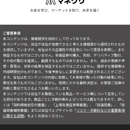
お金を学び、マーケットを知り、未来を描く
ご留意事項
本コンテンツは、情報提供を目的として行っております。
本コンテンツは、当社や当社が信頼できると考える情報源から提供されたもの
を提供していますが、当社はその正確性や完全性について意見を表明し、また
保証するものではございません。有価証券の購入、売却、デリバティブ取引、
その他の取引を推奨し、勧誘するものではありません。また、過去の実績や予
想・意見は、将来の結果を保証するものではございません。提供する情報等は
作成時現在のものであり、今後予告なしに変更または削除されることがござい
ます。当社は本コンテンツの内容に依拠してお客様が取った行動の結果に対し
責任を負うものではございません。投資にかかる最終決定は、お客様ご自身の
判断と責任でなさるようお願いいたします。
本コンテンツでは当社でお取扱している商品・サービス等について言及してい
る部分があります。商品ごとに手数料等およびリスクは異なりますので、詳し
くは「契約締結前交付書面」、「上場有価証券等書面」、「目論見書」、「目
論見書補完書面」または当社ウェブサイトの「
リスク・手数料などの重要事項
に関する説明
」をよくお読みください。