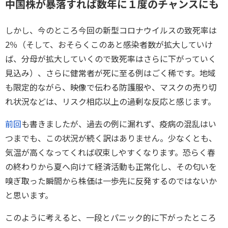
中国株が暴落すれば数年に１度のチャンスにも
しかし、今のところ今回の新型コロナウイルスの致死率は
2％（そして、おそらくこのあと感染者数が拡大していけ
ば、分母が拡大していくので致死率はさらに下がっていく
見込み）、さらに健常者が死に至る例はごく稀です。地域
も限定的ながら、映像で伝わる防護服や、マスクの売り切
れ状況などは、リスク相応以上の過剰な反応と感じます。
前回
も書きましたが、過去の例に漏れず、疫病の混乱はい
つまでも、この状況が続く訳はありません。少なくとも、
気温が高くなってくれば収束しやすくなります。恐らく春
の終わりから夏へ向けて経済活動も正常化し、その匂いを
嗅ぎ取った瞬間から株価は一歩先に反発するのではないか
と思います。
このように考えると、一段とパニック的に下がったところ