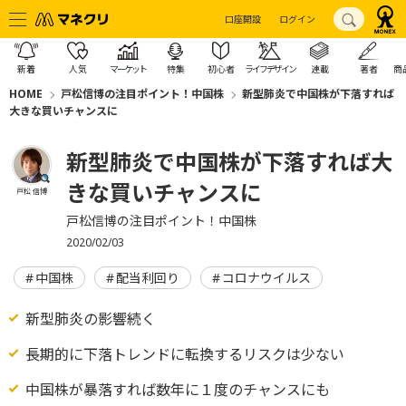
口座開設
ログイン
新着
人気
マーケット
特集
初心者
ライフデザイン
連載
著者
商
HOME
戸松信博の注目ポイント！中国株
新型肺炎で中国株が下落すれば
大きな買いチャンスに
新型肺炎で中国株が下落すれば大
きな買いチャンスに
戸松 信博
戸松信博の注目ポイント！中国株
2020/02/03
中国株
配当利回り
コロナウイルス
新型肺炎の影響続く
長期的に下落トレンドに転換するリスクは少ない
中国株が暴落すれば数年に１度のチャンスにも