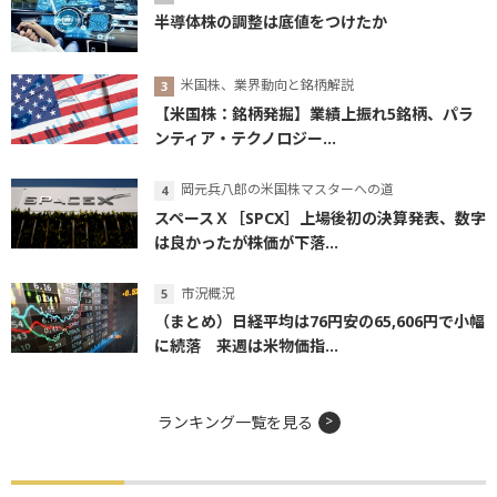
半導体株の調整は底値をつけたか
米国株、業界動向と銘柄解説
【米国株：銘柄発掘】業績上振れ5銘柄、パラ
ンティア・テクノロジー...
岡元兵八郎の米国株マスターへの道
スペースＸ［SPCX］上場後初の決算発表、数字
は良かったが株価が下落...
市況概況
（まとめ）日経平均は76円安の65,606円で小幅
に続落 来週は米物価指...
ランキング一覧を見る