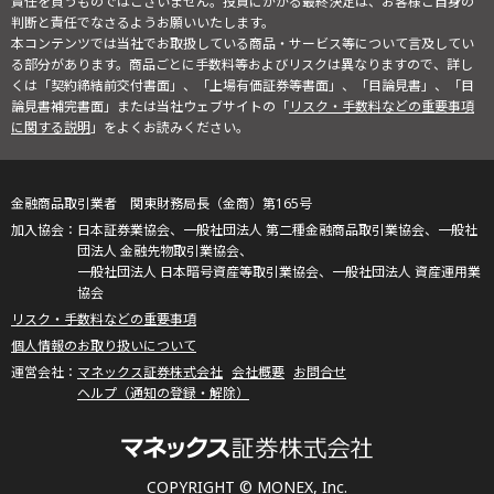
責任を負うものではございません。投資にかかる最終決定は、お客様ご自身の
判断と責任でなさるようお願いいたします。
本コンテンツでは当社でお取扱している商品・サービス等について言及してい
る部分があります。商品ごとに手数料等およびリスクは異なりますので、詳し
くは「契約締結前交付書面」、「上場有価証券等書面」、「目論見書」、「目
論見書補完書面」または当社ウェブサイトの「
リスク・手数料などの重要事項
に関する説明
」をよくお読みください。
金融商品取引業者 関東財務局長（金商）第165号
日本証券業協会、一般社団法人 第二種金融商品取引業協会、一般社
団法人 金融先物取引業協会、
一般社団法人 日本暗号資産等取引業協会、一般社団法人 資産運用業
協会
リスク・手数料などの重要事項
個人情報のお取り扱いについて
マネックス証券株式会社
会社概要
お問合せ
ヘルプ（通知の登録・解除）
COPYRIGHT © MONEX, Inc.