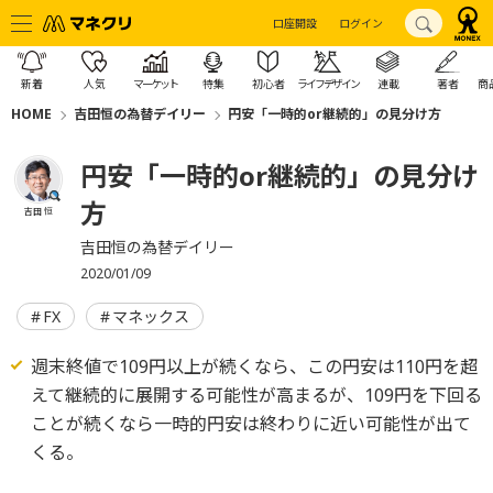
口座開設
ログイン
新着
人気
マーケット
特集
初心者
ライフデザイン
連載
著者
商
HOME
吉田恒の為替デイリー
円安「一時的or継続的」の見分け方
円安「一時的or継続的」の見分け
方
吉田 恒
吉田恒の為替デイリー
2020/01/09
FX
マネックス
週末終値で109円以上が続くなら、この円安は110円を超
えて継続的に展開する可能性が高まるが、109円を下回る
ことが続くなら一時的円安は終わりに近い可能性が出て
くる。