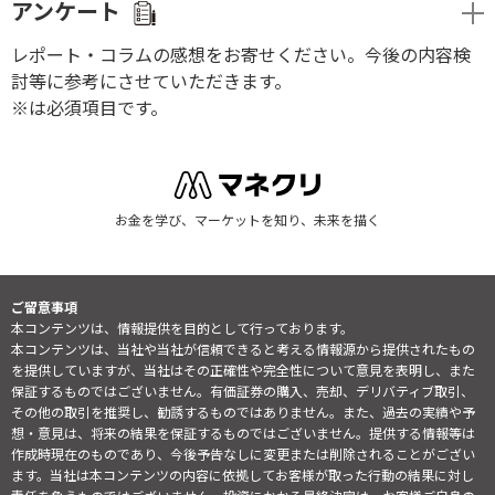
アンケート
レポート・コラムの感想をお寄せください。今後の内容検
討等に参考にさせていただきます。
※は必須項目です。
お金を学び、マーケットを知り、未来を描く
ご留意事項
本コンテンツは、情報提供を目的として行っております。
本コンテンツは、当社や当社が信頼できると考える情報源から提供されたもの
を提供していますが、当社はその正確性や完全性について意見を表明し、また
保証するものではございません。有価証券の購入、売却、デリバティブ取引、
その他の取引を推奨し、勧誘するものではありません。また、過去の実績や予
想・意見は、将来の結果を保証するものではございません。提供する情報等は
作成時現在のものであり、今後予告なしに変更または削除されることがござい
ます。当社は本コンテンツの内容に依拠してお客様が取った行動の結果に対し