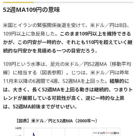
52週MA109円の意味
米国とイランの緊張関係後退を受けて、米ドル／円は8日、
109円以上に急反発した。
このまま109円以上を維持できる
かが、この円安が一時的か、それとも110円を超えていく継
続的な円安かを見極める一つの目安だろう
。
109円という水準は、足元の米ドル／円52週MA（移動平均
線）に相当する（図表参照）。じつは、米ドル／円は昨年
11月末以降の6週間で4週、52週MAを上回った。
経験的に
は、大きく、長く52週MAを上回る動きは継続的、つまりト
レンドが展開している可能性が高く、逆に一時的な上昇
は、52週MA前後までがせいぜい
。
【図表】米ドル／円と52週MA（2000年～）