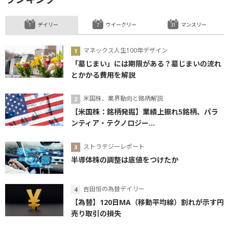
デイリー
ウイークリー
マンスリー
マネックス人生100年デザイン
「墓じまい」には期限がある？墓じまいの流れ
とかかる費用を解説
米国株、業界動向と銘柄解説
【米国株：銘柄発掘】業績上振れ5銘柄、パラ
ンティア・テクノロジー...
ストラテジーレポート
半導体株の調整は底値をつけたか
吉田恒の為替デイリー
【為替】120日MA（移動平均線）割れが示す円
売り取引の損失