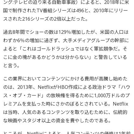
ング:テレビの迫り来る自動車事故）によると、2018年に米
国で制作されたTV番組シリーズは496と、2010年にリリー
スされた216シリーズの2倍以上だった。
過去8年間でショーの数は129％増加したが、米国の人口は
わずか6％の増加に過ぎず、大手メディアグループの幹部に
よると「これはゴールドラッシュではなく軍拡競争だ。そ
こに金の塊があるかどうかは分からない」と警告している
と言う。
この業界においてコンテンツにかける費用が高騰し始めた
のは、2013年、NetflixがHBO作成による政治ドラマ「ハウ
ス・オブ・カード」の放映権を得るために1,000万ドルのプ
レミアムを支払った時にさかのぼるとされている。Netflix
は当時、人気のあるコンテンツを取り込むために、伝統的
な映画やスタジオ以上の資金を費やしたのである。
ところが、Netflixによると、人気コンテンツの価格は1年前