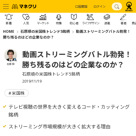
口座開設
ログイン
新着
人気
マーケット
特集
初心者
ライフデザイン
連載
著者
商
HOME
石原順の米国株トレンド5銘柄
動画ストリーミングバトル勃発！
勝ち残るのはどの企業なのか？
動画ストリーミングバトル勃発！
勝ち残るのはどの企業なのか？
石原 順
石原順の米国株トレンド5銘柄
2019/11/19
米国株
テレビ視聴の世界を大きく変えるコード・カッティング
銘柄
ストリーミング市場規模が大きく拡大する理由