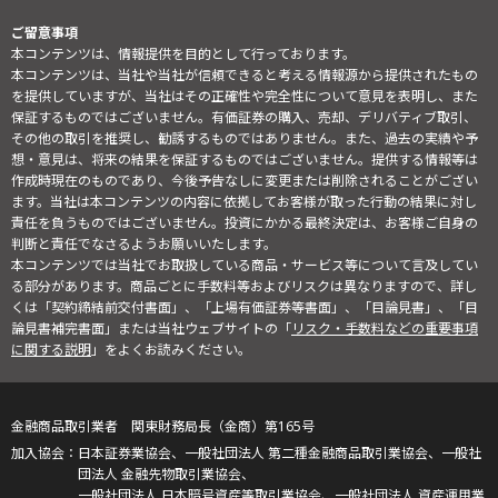
ご留意事項
本コンテンツは、情報提供を目的として行っております。
本コンテンツは、当社や当社が信頼できると考える情報源から提供されたもの
を提供していますが、当社はその正確性や完全性について意見を表明し、また
保証するものではございません。有価証券の購入、売却、デリバティブ取引、
その他の取引を推奨し、勧誘するものではありません。また、過去の実績や予
想・意見は、将来の結果を保証するものではございません。提供する情報等は
作成時現在のものであり、今後予告なしに変更または削除されることがござい
ます。当社は本コンテンツの内容に依拠してお客様が取った行動の結果に対し
責任を負うものではございません。投資にかかる最終決定は、お客様ご自身の
判断と責任でなさるようお願いいたします。
本コンテンツでは当社でお取扱している商品・サービス等について言及してい
る部分があります。商品ごとに手数料等およびリスクは異なりますので、詳し
くは「契約締結前交付書面」、「上場有価証券等書面」、「目論見書」、「目
論見書補完書面」または当社ウェブサイトの「
リスク・手数料などの重要事項
に関する説明
」をよくお読みください。
金融商品取引業者 関東財務局長（金商）第165号
日本証券業協会、一般社団法人 第二種金融商品取引業協会、一般社
団法人 金融先物取引業協会、
一般社団法人 日本暗号資産等取引業協会、一般社団法人 資産運用業