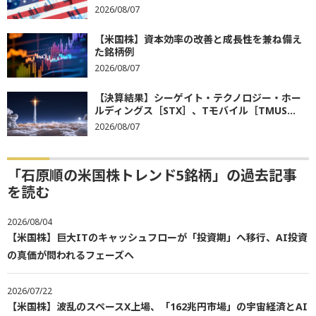
2026/08/07
【米国株】資本効率の改善と成長性を兼ね備え
た銘柄例
2026/08/07
【決算結果】シーゲイト・テクノロジー・ホー
ルディングス［STX］、Tモバイル［TMUS...
2026/08/07
「石原順の米国株トレンド5銘柄」の過去記事
を読む
2026/08/04
【米国株】巨大ITのキャッシュフローが「投資期」へ移行、AI投資
の真価が問われるフェーズへ
2026/07/22
【米国株】波乱のスペースX上場、「162兆円市場」の宇宙経済とAI