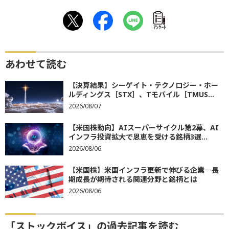
ｱﾝｹｰﾄ
あわせて読む
【決算結果】シーゲイト・テクノロジー・ホー
ルディングス［STX］、Tモバイル［TMUS...
2026/08/07
【米国株動向】AIスーパーサイクル第2幕、AI
インフラ投資拡大で恩恵を受ける銘柄3選...
2026/08/06
【米国株】米国インフラ更新で伸びる企業―長
期成長が期待される関連分野と銘柄とは
2026/08/06
「ストックボイス」の過去記事を読む