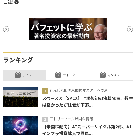
日銀
ランキング
デイリー
ウイークリー
マンスリー
岡元兵八郎の米国株マスターへの道
スペースＸ［SPCX］上場後初の決算発表、数字
は良かったが株価が下落...
モトリーフール米国株情報
【米国株動向】AIスーパーサイクル第2幕、AI
インフラ投資拡大で恩恵...