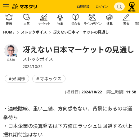
口座開設
ログイン
新着
人気
マーケット
特集
初心者
ライフデザイン
連載
著者
商
HOME
ストックボイス
冴えない日本マーケットの見通し
冴えない日本マーケットの見通し
ストックボイス
広木 隆
2024/10/22
米国株
マネックス
[収録日]
2024/10/22
[再生時間]
11:58
・連続陰線、重い上値、方向感もない、背景にあるのは選
挙待ち
・日本企業の決算発表は下方修正ラッシュは回避するが上
振れ期待迄はない