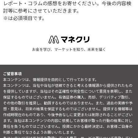
レポート・コラムの感想をお寄せください。今後の内容検
討等に参考にさせていただきます。
※は必須項目です。
お金を学び、マーケットを知り、未来を描く
ご留意事項
本コンテンツは、情報提供を目的として行っております。
本コンテンツは、当社や当社が信頼できると考える情報源から提供されたもの
を提供していますが、当社はその正確性や完全性について意見を表明し、また
保証するものではございません。有価証券の購入、売却、デリバティブ取引、
その他の取引を推奨し、勧誘するものではありません。また、過去の実績や予
想・意見は、将来の結果を保証するものではございません。提供する情報等は
作成時現在のものであり、今後予告なしに変更または削除されることがござい
ます。当社は本コンテンツの内容に依拠してお客様が取った行動の結果に対し
責任を負うものではございません。投資にかかる最終決定は、お客様ご自身の
判断と責任でなさるようお願いいたします。