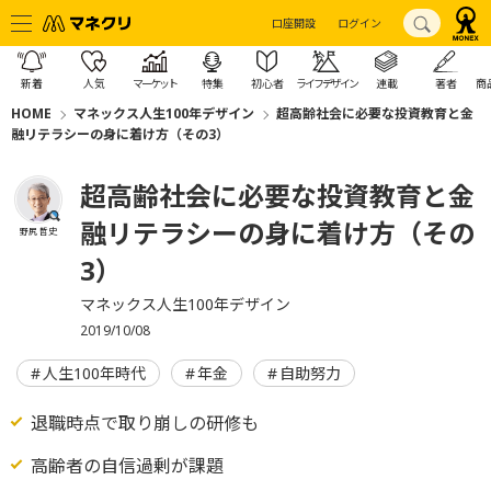
口座開設
ログイン
新着
人気
マーケット
特集
初心者
ライフデザイン
連載
著者
商
HOME
マネックス人生100年デザイン
超高齢社会に必要な投資教育と金
融リテラシーの身に着け方（その3）
超高齢社会に必要な投資教育と金
融リテラシーの身に着け方（その
野尻 哲史
3）
マネックス人生100年デザイン
2019/10/08
人生100年時代
年金
自助努力
退職時点で取り崩しの研修も
高齢者の自信過剰が課題