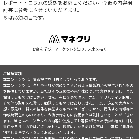
レポート・コラムの感想をお寄せください。今後の内容検
討等に参考にさせていただきます。
※は必須項目です。
お金を学び、マーケットを知り、未来を描く
ご留意事項
本コンテンツは、情報提供を目的として行っております。
本コンテンツは、当社や当社が信頼できると考える情報源から提供されたもの
を提供していますが、当社はその正確性や完全性について意見を表明し、また
保証するものではございません。有価証券の購入、売却、デリバティブ取引、
その他の取引を推奨し、勧誘するものではありません。また、過去の実績や予
想・意見は、将来の結果を保証するものではございません。提供する情報等は
作成時現在のものであり、今後予告なしに変更または削除されることがござい
ます。当社は本コンテンツの内容に依拠してお客様が取った行動の結果に対し
責任を負うものではございません。投資にかかる最終決定は、お客様ご自身の
判断と責任でなさるようお願いいたします。
本コンテンツでは当社でお取扱している商品・サービス等について言及してい