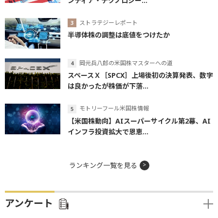
ンティア・テクノロジー...
ストラテジーレポート
半導体株の調整は底値をつけたか
岡元兵八郎の米国株マスターへの道
スペースＸ［SPCX］上場後初の決算発表、数字
は良かったが株価が下落...
モトリーフール米国株情報
【米国株動向】AIスーパーサイクル第2幕、AI
インフラ投資拡大で恩恵...
ランキング一覧を見る
アンケート