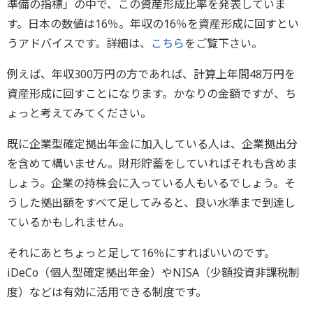
準備の指標」の中で、この資産形成比率を発表していま
す。日本の数値は16％。年収の16％を資産形成に回すとい
うアドバイスです。詳細は、
こちら
をご覧下さい。
例えば、年収300万円の方であれば、計算上年間48万円を
資産形成に回すことになります。かなりの金額ですが、ち
ょっと考えてみてください。
既に企業型確定拠出年金に加入している人は、企業拠出分
を含めて構いません。財形貯蓄をしていればそれも含めま
しょう。企業の持株会に入っている人もいるでしょう。そ
うした拠出額をすべて足してみると、良い水準まで到達し
ているかもしれません。
それにあとちょっと足して16％にすればいいのです。
iDeCo（個人型確定拠出年金）やNISA（少額投資非課税制
度）などは有効に活用できる制度です。