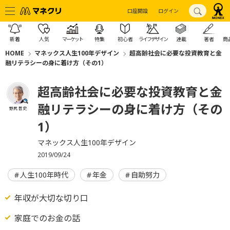
口座開設
ログイン
新着
人気
マーケット
特集
初心者
ライフデザイン
連載
著者
商
HOME
マネックス人生100年デザイン
超高齢社会に必要な投資教育と金
融リテラシーの身に着け方（その1）
超高齢社会に必要な投資教育と金
融リテラシーの身に着け方（その
野尻 哲史
1）
マネックス人生100年デザイン
2019/09/24
人生100年時代
年金
自助努力
年収が大切な切り口
家庭でのお金の話