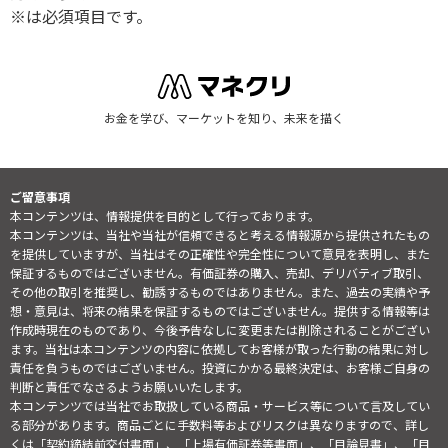
※は必須項目です。
お金を学び、マーケットを知り、未来を描く
ご留意事項
本コンテンツは、情報提供を目的として行っております。
本コンテンツは、当社や当社が信頼できると考える情報源から提供されたもの
を提供していますが、当社はその正確性や完全性について意見を表明し、また
保証するものではございません。有価証券の購入、売却、デリバティブ取引、
その他の取引を推奨し、勧誘するものではありません。また、過去の実績や予
想・意見は、将来の結果を保証するものではございません。提供する情報等は
作成時現在のものであり、今後予告なしに変更または削除されることがござい
ます。当社は本コンテンツの内容に依拠してお客様が取った行動の結果に対し
責任を負うものではございません。投資にかかる最終決定は、お客様ご自身の
判断と責任でなさるようお願いいたします。
本コンテンツでは当社でお取扱している商品・サービス等について言及してい
る部分があります。商品ごとに手数料等およびリスクは異なりますので、詳し
くは「契約締結前交付書面」、「上場有価証券等書面」、「目論見書」、「目