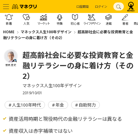
口座開設
ログイン
新着
人気
マーケット
特集
初心者
ライフデザイン
連載
著者
商
HOME
マネックス人生100年デザイン
超高齢社会に必要な投資教育と金
融リテラシーの身に着け方（その2）
超高齢社会に必要な投資教育と金
融リテラシーの身に着け方（その
野尻 哲史
2）
マネックス人生100年デザイン
2019/10/01
人生100年時代
年金
自助努力
資産活用時期と現役時代の金融リテラシーは異なる
資産収入は赤字補填ではない