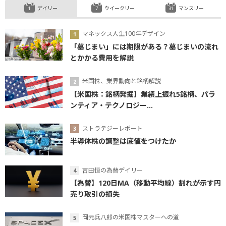
デイリー
ウイークリー
マンスリー
マネックス人生100年デザイン
「墓じまい」には期限がある？墓じまいの流れ
とかかる費用を解説
米国株、業界動向と銘柄解説
【米国株：銘柄発掘】業績上振れ5銘柄、パラ
ンティア・テクノロジー...
ストラテジーレポート
半導体株の調整は底値をつけたか
吉田恒の為替デイリー
【為替】120日MA（移動平均線）割れが示す円
売り取引の損失
岡元兵八郎の米国株マスターへの道