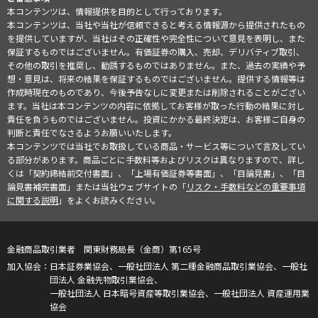
本コンテンツは、情報提供を目的として行っております。
本コンテンツは、当社や当社が信頼できると考える情報源から提供されたもの
を提供していますが、当社はその正確性や完全性について意見を表明し、また
保証するものではございません。有価証券の購入、売却、デリバティブ取引、
その他の取引を推奨し、勧誘するものではありません。また、過去の実績や予
想・意見は、将来の結果を保証するものではございません。提供する情報等は
作成時現在のものであり、今後予告なしに変更または削除されることがござい
ます。当社は本コンテンツの内容に依拠してお客様が取った行動の結果に対し
責任を負うものではございません。投資にかかる最終決定は、お客様ご自身の
判断と責任でなさるようお願いいたします。
本コンテンツでは当社でお取扱している商品・サービス等について言及してい
る部分があります。商品ごとに手数料等およびリスクは異なりますので、詳し
くは「契約締結前交付書面」、「上場有価証券等書面」、「目論見書」、「目
論見書補完書面」または当社ウェブサイトの「
リスク・手数料などの重要事項
に関する説明
」をよくお読みください。
金融商品取引業者 関東財務局長（金商）第165号
日本証券業協会、一般社団法人 第二種金融商品取引業協会、一般社
団法人 金融先物取引業協会、
一般社団法人 日本暗号資産等取引業協会、一般社団法人 資産運用業
協会