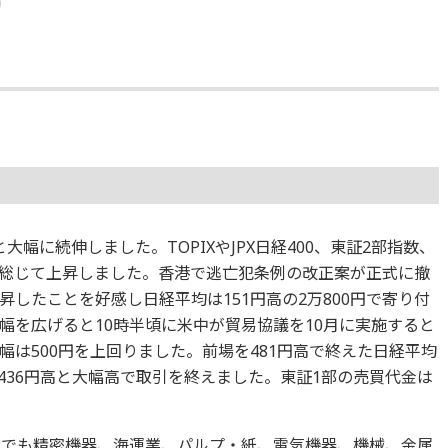
と大幅に続伸しました。TOPIXやJPX日経400、東証2部指数、
総じて上昇しました。香港で逃亡犯条例の改正案が正式に撤
したことを好感し日経平均は151円高の2万800円で寄り付
幅を広げると10時半頃に米中が貿易協議を10月に実施すると
は500円を上回りました。前場を481円高で終えた日経平均
436円高と大幅高で取引を終えました。東証1部の売買代金は
中でも精密機器、海運業、パルプ・紙、電気機器、機械、金属