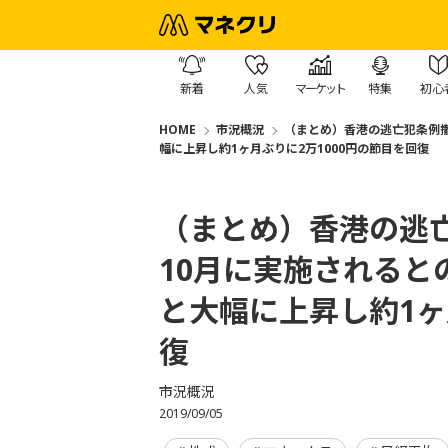
新着
人気
マーケット
特集
初心
HOME
市況概況
（まとめ）香港の逃亡犯条例撤
幅に上昇し約1ヶ月ぶりに2万1000円の節目を回復
（まとめ）香港の逃
10月に実施されると
と大幅に上昇し約1ヶ
復
市況概況
2019/09/05