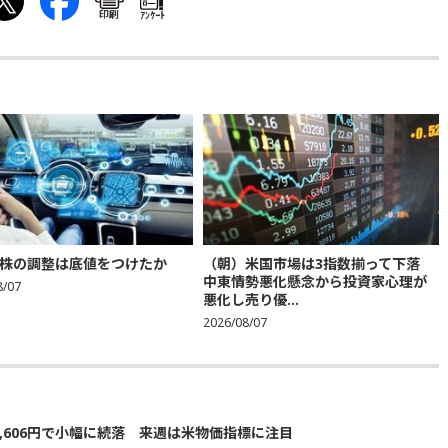
印刷
ｱﾝｹｰﾄ
株の調整は底値をつけたか
（朝）米国市場は3指数揃って下落
中東情勢悪化懸念から投資家心理が
8/07
悪化し売り優...
2026/08/07
5,606円で小幅に続落 来週は米物価指標に注目