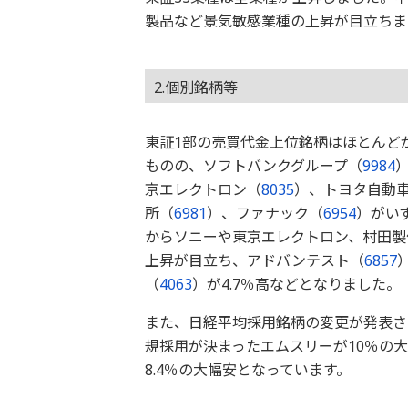
製品など景気敏感業種の上昇が目立ちま
2.個別銘柄等
東証1部の売買代金上位銘柄はほとんど
ものの、ソフトバンクグループ（
9984
京エレクトロン（
8035
）、トヨタ自動
所（
6981
）、ファナック（
6954
）がい
からソニーや東京エレクトロン、村田製
上昇が目立ち、アドバンテスト（
6857
（
4063
）が4.7％高などとなりました。
また、日経平均採用銘柄の変更が発表さ
規採用が決まったエムスリーが10％の
8.4％の大幅安となっています。