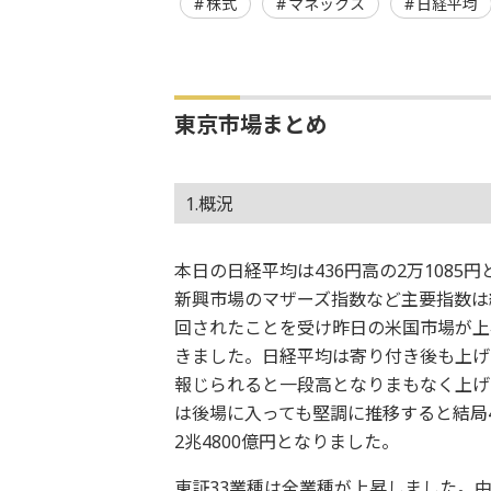
株式
マネックス
日経平均
東京市場まとめ
1.概況
本日の日経平均は436円高の2万1085円
新興市場のマザーズ指数など主要指数は
回されたことを受け昨日の米国市場が上昇
きました。日経平均は寄り付き後も上げ
報じられると一段高となりまもなく上げ幅
は後場に入っても堅調に推移すると結局
2兆4800億円となりました。
東証33業種は全業種が上昇しました。