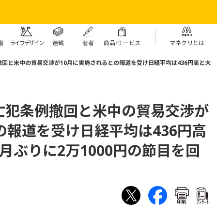
者
ライフデザイン
連載
著者
商
品・
サービス
マネクリとは
回と米中の貿易交渉が10月に実施されるとの報道を受け日経平均は436円高と大
亡犯条例撤回と米中の貿易交渉が
の報道を受け日経平均は436円高
月ぶりに2万1000円の節目を回
印刷
ｱﾝｹｰﾄ