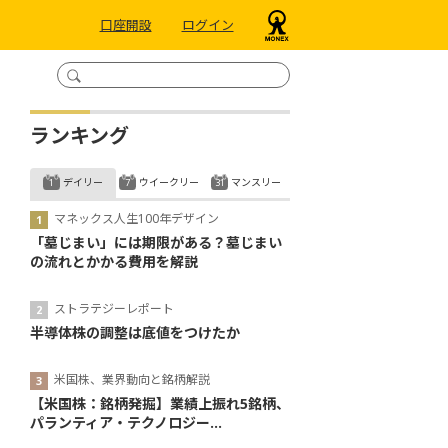
口座開設
ログイン
ランキング
デイリー
ウイークリー
マンスリー
マネックス人生100年デザイン
「墓じまい」には期限がある？墓じまい
の流れとかかる費用を解説
ストラテジーレポート
半導体株の調整は底値をつけたか
米国株、業界動向と銘柄解説
【米国株：銘柄発掘】業績上振れ5銘柄、
パランティア・テクノロジー...