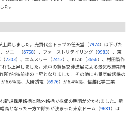
した。
が上昇しました。売買代金トップの任天堂（
7974
）は下げた
）、ソニー（
6758
）、ファーストリテイリング（
9983
）、東
車（
7203
）、エムスリー（
2413
）、KLab（
3656
）、村田製作
ずれも上昇しました。米中の貿易交渉進展による景気改善期待
作所が4％前後の上昇となりました。その他にも景気敏感株の
）が6.6％高、太陽誘電（
6976
）が6.4％高、信越化学工業
れ新規採用銘柄と除外銘柄で株価の明暗が分かれました。新
大幅高となった一方で除外が決まった東京ドーム（
9681
）は