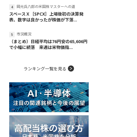
岡元兵八郎の米国株マスターへの道
スペースＸ［SPCX］上場後初の決算発
表、数字は良かったが株価が下落...
市況概況
（まとめ）日経平均は76円安の65,606円
で小幅に続落 来週は米物価指...
ランキング一覧を見る