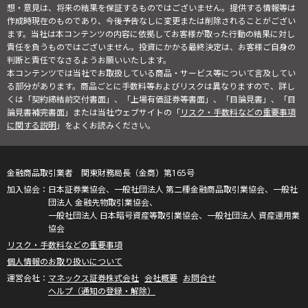
想・意見は、将来の結果を保証するものではございません。提供する情報等は
作成時現在のものであり、今後予告なしに変更または削除されることがござい
ます。当社は本コンテンツの内容に依拠してお客様が取った行動の結果に対し
責任を負うものではございません。投資にかかる最終決定は、お客様ご自身の
判断と責任でなさるようお願いいたします。
本コンテンツでは当社でお取扱している商品・サービス等について言及してい
る部分があります。商品ごとに手数料等およびリスクは異なりますので、詳し
くは「契約締結前交付書面」、「上場有価証券等書面」、「目論見書」、「目
論見書補完書面」または当社ウェブサイトの「
リスク・手数料などの重要事項
に関する説明
」をよくお読みください。
金融商品取引業者 関東財務局長（金商）第165号
日本証券業協会、一般社団法人 第二種金融商品取引業協会、一般社
団法人 金融先物取引業協会、
一般社団法人 日本暗号資産等取引業協会、一般社団法人 資産運用業
協会
リスク・手数料などの重要事項
個人情報のお取り扱いについて
マネックス証券株式会社
会社概要
お問合せ
ヘルプ（通知の登録・解除）