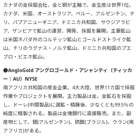
カナダの金採掘会社、金と銅が主軸で、金生産は世界1位。
カナダ、米国、オーストラリア、ペルー、アルゼンチン、チ
リ、パプアニューギニア、ドミニカ共和国、サウジアラビ
ア、ザンビアで鉱山の運営、開発、採掘を展開。主要鉱山
は米国ネバダ州のコルテッツ鉱山とゴールドストライク鉱
山、チリのラグナス・ノルテ鉱山、ドミニカ共和国のプエ
ブロ・ビエホ鉱山。
●AngloGold アングロゴールド・アシャンティ（ティッカ
ー：AU）NYSE
南アフリカ共和国の産金企業。4大大陸、世界11カ国で採掘
作業やプロジェクトを展開。主力製品は金。金鉱石を採掘
し、ドーレ(中間製品)に選鉱・精錬後、少なくとも99.5％の
純度に精製される。製品は金塊銀行に直接販売。また、副
産物として、銀(アルゼンチン)、硫酸(ブラジル)、ウラン(南
アフリカ)がある。