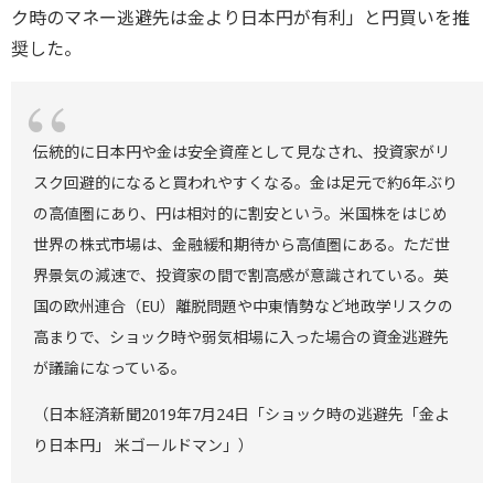
ク時のマネー逃避先は金より日本円が有利」と円買いを推
奨した。
伝統的に日本円や金は安全資産として見なされ、投資家がリ
スク回避的になると買われやすくなる。金は足元で約6年ぶり
の高値圏にあり、円は相対的に割安という。米国株をはじめ
世界の株式市場は、金融緩和期待から高値圏にある。ただ世
界景気の減速で、投資家の間で割高感が意識されている。英
国の欧州連合（EU）離脱問題や中東情勢など地政学リスクの
高まりで、ショック時や弱気相場に入った場合の資金逃避先
が議論になっている。
（日本経済新聞2019年7月24日「ショック時の逃避先「金よ
り日本円」 米ゴールドマン」）