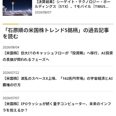
【決算結果】シーゲイト・テクノロジー・ホー
ルディングス［STX］、Tモバイル［TMUS...
2026/08/07
「石原順の米国株トレンド5銘柄」の過去記事
を読む
2026/08/04
【米国株】巨大ITのキャッシュフローが「投資期」へ移行、AI投資
の真価が問われるフェーズへ
2026/07/22
【米国株】波乱のスペースX上場、「162兆円市場」の宇宙経済とAI
覇権の行方
2026/07/07
【米国株】IPOラッシュが続く量子コンピューター、未来のインフ
ラを担えるか？