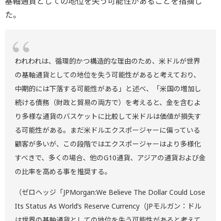
基軸通貨としての地位を失う可能性があることを指摘し
た。
われわれは、循環的かつ構造的な理由のため、米ドルが世界
の基軸通貨としての地位を失う可能性があると考えており、
中期的には下落する可能性がある」と述べ、「米国の増加し
続ける債務（財政と貿易の両方で）を考えると、金を含むよ
り多様な通貨のバスケットに比較して米ドルは価値が損失す
る可能性がある。まだ米ドルエクスポージャーに偏っている
顧客が多いが、この段階ではエクスポージャーはより多様化
すべきで、多くの場合、他のG10通貨、アジアの通貨および金
の比率を高める事を推奨する。
（ゼロヘッジ「JPMorgan:We Believe The Dollar Could Lose
Its Status As World’s Reserve Currency（JPモルガン：ドル
は世界の基軸通貨としての地位を失う可能性があると考えて