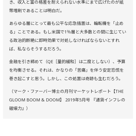
き、収入と富の格差を耐えられない水準にまで広げたのが紙
幣増刷であることは明白だ。
あらゆる層にとって最も公平な応急措置は、輪転機を「止め
る」ことである。もし米国で1％層と大多数との間に生じてい
る政治的断絶に即時効果で対処しなければならないとすれ
ば、私ならそうするだろう。
金融を引き締めて（QE［量的緩和］は二度としない）、予算
を均衡させる。それは、かなりの「苦痛」を伴う安定恐慌を
巻き起こすと思う。しかし、この処置は奇跡も生むだろう。
（マーク・ファーバー博士の月刊マーケットレポート【THE
GLOOM BOOM & DOOM】 2019年5月号 『通貨インフレの
破壊力』）