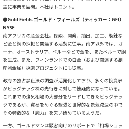
主に事業を展開。本社はトロント。
●Gold Fields ゴールド・フィールズ（ティッカー：GFI）
NYSE
南アフリカの産金会社。探索、開発、抽出、加工、製錬な
ど金と銅の採掘と関連する活動に従事。南ア以外では、ガ
ーナ、オーストラリア、ペルーなどで金を、またペルーで銅
を生成。また、フィンランドでの白金（および関連する副
産物金属）探索プロジェクトにも従事。
政府の独占禁止法の調査が活発化しており、多くの投資家
がビッグテック株の先行きに対して懐疑的になっている。
これまでの強気相場の大部分をリードしてきたビッグテッ
クであるが、貿易をめぐる緊張と世界的な景気減速の中で
その特徴的な「魔力」を失い始めているようだ。
一方、ゴールドマンは顧客向けのリポートで「相場ショッ