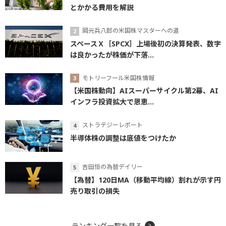
とかかる費用を解説
岡元兵八郎の米国株マスターへの道
スペースＸ［SPCX］上場後初の決算発表、数字
は良かったが株価が下落...
モトリーフール米国株情報
【米国株動向】AIスーパーサイクル第2幕、AI
インフラ投資拡大で恩恵...
ストラテジーレポート
半導体株の調整は底値をつけたか
吉田恒の為替デイリー
【為替】120日MA（移動平均線）割れが示す円
売り取引の損失
ランキング一覧を見る