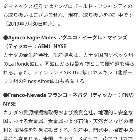
※マネックス証券ではアングロゴールド・アシャンティの
お取り扱いはございません。現在、取り扱いを検討中です
（2019年7月30日時点）。
●Agnico Eagle Mines アグニコ・イーグル・マインズ
（ティッカー：AEM）NYSE
カナダの金生産会社。生産拠点は、カナダ国内ケベック州
のLa Ronde鉱山。同鉱山からは副産物として銀や銅も得ら
れる。また、フィンランドのKittila鉱山やメキシコ北部チ
ワワ州のPinos Altos鉱山も所有する。
●Franco-Nevada フランコ・ネバダ（ティッカー：FNV）
NYSE
カナダの資源採掘権取得および投資会社。地理的に安全な
国における貴金属、貴金属および石油・天然ガスなどの権
利と採掘権を対象に投資する。生産中、開発中、探査中の
資産も含まれる。米国、カナダ、メキシコ、南アフリカで