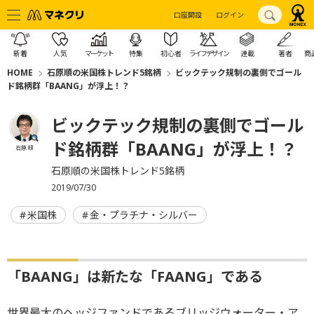
口座開設
ログイン
新着
人気
マーケット
特集
初心者
ライフデザイン
連載
著者
商
HOME
石原順の米国株トレンド5銘柄
ビックテック規制の裏側でゴール
ド銘柄群「BAANG」が浮上！？
ビックテック規制の裏側でゴール
ド銘柄群「BAANG」が浮上！？
石原 順
石原順の米国株トレンド5銘柄
2019/07/30
米国株
金・プラチナ・シルバー
「BAANG」は新たな「FAANG」である
世界最大のヘッジファンドであるブリッジウォーター・ア