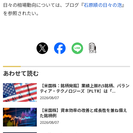
日々の相場動向については、ブログ『
石原順の日々の泡
』
を参照されたい。
ｱﾝｹｰﾄ
あわせて読む
【米国株：銘柄発掘】業績上振れ5銘柄、パラン
ティア・テクノロジーズ［PLTR］は「...
2026/08/07
【米国株】資本効率の改善と成長性を兼ね備え
た銘柄例
2026/08/07