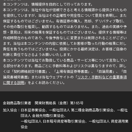
本コンテンツは、情報提供を目的として行っております。
本コンテンツは、当社や当社が信頼できると考える情報源から提供されたもの
を提供していますが、当社はその正確性や完全性について意見を表明し、また
保証するものではございません。有価証券の購入、売却、デリバティブ取引、
その他の取引を推奨し、勧誘するものではありません。また、過去の実績や予
想・意見は、将来の結果を保証するものではございません。提供する情報等は
作成時現在のものであり、今後予告なしに変更または削除されることがござい
ます。当社は本コンテンツの内容に依拠してお客様が取った行動の結果に対し
責任を負うものではございません。投資にかかる最終決定は、お客様ご自身の
判断と責任でなさるようお願いいたします。
本コンテンツでは当社でお取扱している商品・サービス等について言及してい
る部分があります。商品ごとに手数料等およびリスクは異なりますので、詳し
くは「契約締結前交付書面」、「上場有価証券等書面」、「目論見書」、「目
論見書補完書面」または当社ウェブサイトの「
リスク・手数料などの重要事項
に関する説明
」をよくお読みください。
金融商品取引業者 関東財務局長（金商）第165号
日本証券業協会、一般社団法人 第二種金融商品取引業協会、一般社
団法人 金融先物取引業協会、
一般社団法人 日本暗号資産等取引業協会、一般社団法人 資産運用業
協会