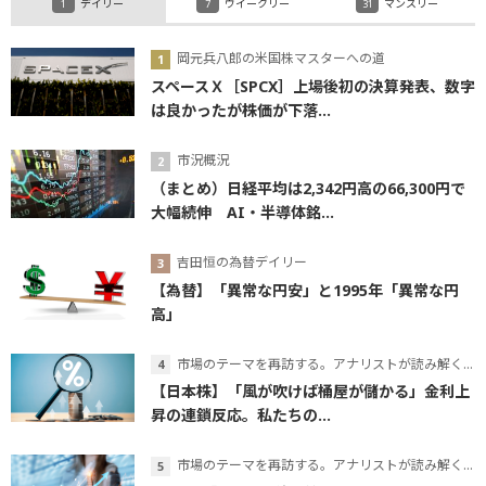
デイリー
ウイークリー
マンスリー
岡元兵八郎の米国株マスターへの道
スペースＸ［SPCX］上場後初の決算発表、数字
は良かったが株価が下落...
市況概況
（まとめ）日経平均は2,342円高の66,300円で
大幅続伸 AI・半導体銘...
吉田恒の為替デイリー
【為替】「異常な円安」と1995年「異常な円
高」
市場のテーマを再訪する。アナリストが読み解くテーマの本質
【日本株】「風が吹けば桶屋が儲かる」金利上
昇の連鎖反応。私たちの...
市場のテーマを再訪する。アナリストが読み解くテーマの本質