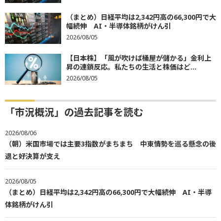
（まとめ）日経平均は2,342円高の66,300円で大
幅続伸 AI・半導体銘柄がけん引
2026/08/05
【日本株】「風が吹けば桶屋が儲かる」金利上
昇の連鎖反応。私たちの生活と株価はど...
2026/08/05
「市況概況」の過去記事を読む
2026/08/06
（朝）米国市場では主要3指数がまちまち 中東情勢を巡る懸念の後
退と好決算が支え
2026/08/05
（まとめ）日経平均は2,342円高の66,300円で大幅続伸 AI・半導
体銘柄がけん引