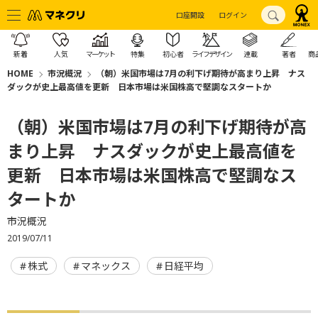
口座開設
ログイン
新着
人気
マーケット
特集
初心者
ライフデザイン
連載
著者
商
HOME
市況概況
（朝）米国市場は7月の利下げ期待が高まり上昇 ナス
ダックが史上最高値を更新 日本市場は米国株高で堅調なスタートか
（朝）米国市場は7月の利下げ期待が高
まり上昇 ナスダックが史上最高値を
更新 日本市場は米国株高で堅調なス
タートか
市況概況
2019/07/11
株式
マネックス
日経平均