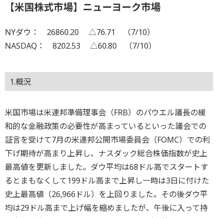
【米国株式市場】ニューヨーク市場
NYダウ： 26860.20 △76.71 （7/10）
NASDAQ： 8202.53 △60.80 （7/10）
1.概況
米国市場は米連邦準備理事会（FRB）のパウエル議長の緩
和的な金融政策の必要性が高まっているといった議会での
証言を受けて7月の米連邦公開市場委員会（FOMC）での利
下げ期待が高まり上昇し、ナスダック総合株価指数が史上
最高値を更新しました。ダウ平均は68ドル高でスタートす
るとまもなくして199ドル高まで上昇し一時は3日に付けた
史上最高値（26,966ドル）を上回りました。その後ダウ平
均は29ドル高まで上げ幅を縮めましたが、午後に入って持