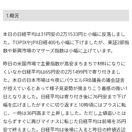
1.概況
本日の日経平均は31円安の2万1533円と小幅に反落しまし
た。TOPIXやJPX日経400も小幅に下げましたが、東証2部指
数や新興市場のマザーズ指数は小幅に上げています。
昨日の米国市場で主要指数が高安まちまちで材料になりに
くいなか日経平均は65円安の2万1499円で寄り付きまし
た。本日の日本市場は今夜にパウエルFRB議長の議会証言
が控えているとあって様子見姿勢が強まりこう着感の強い1
日となりました。日経平均は寄り付き後に76円安まで下げ
幅を広げましたがすぐに切り返すと10時頃にはプラスに転
じ、一時は36円高まで上昇しました。ただし上値追いとは
ならずすぐに再びマイナスに転じた日経平均は前場を35円
安で終えました。日経平均は後場に入ると昨日の終値近辺