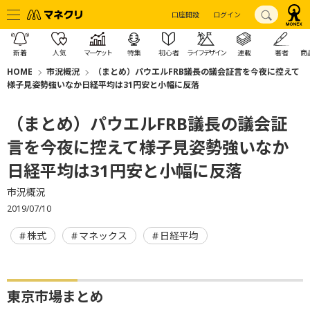
口座開設
ログイン
新着
人気
マーケット
特集
初心者
ライフデザイン
連載
著者
商
HOME
市況概況
（まとめ）パウエルFRB議長の議会証言を今夜に控えて
様子見姿勢強いなか日経平均は31円安と小幅に反落
（まとめ）パウエルFRB議長の議会証
言を今夜に控えて様子見姿勢強いなか
日経平均は31円安と小幅に反落
市況概況
2019/07/10
株式
マネックス
日経平均
東京市場まとめ