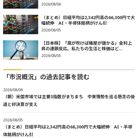
2026/08/06
（まとめ）日経平均は2,342円高の66,300円で大
幅続伸 AI・半導体銘柄がけん引
2026/08/05
【日本株】「風が吹けば桶屋が儲かる」金利上
昇の連鎖反応。私たちの生活と株価はど...
2026/08/05
「市況概況」の過去記事を読む
2026/08/06
（朝）米国市場では主要3指数がまちまち 中東情勢を巡る懸念の後
退と好決算が支え
2026/08/05
（まとめ）日経平均は2,342円高の66,300円で大幅続伸 AI・半導
体銘柄がけん引