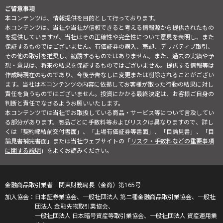
ご留意事項
本コンテンツは、情報提供を目的として行っております。
本コンテンツは、当社や当社が信頼できると考える情報源から提供されたもの
を提供していますが、当社はその正確性や完全性について意見を表明し、また
保証するものではございません。有価証券の購入、売却、デリバティブ取引、
その他の取引を推奨し、勧誘するものではありません。また、過去の実績や予
想・意見は、将来の結果を保証するものではございません。提供する情報等は
作成時現在のものであり、今後予告なしに変更または削除されることがござい
ます。当社は本コンテンツの内容に依拠してお客様が取った行動の結果に対し
責任を負うものではございません。投資にかかる最終決定は、お客様ご自身の
判断と責任でなさるようお願いいたします。
本コンテンツでは当社でお取扱している商品・サービス等について言及してい
る部分があります。商品ごとに手数料等およびリスクは異なりますので、詳し
くは「契約締結前交付書面」、「上場有価証券等書面」、「目論見書」、「目
論見書補完書面」または当社ウェブサイトの「
リスク・手数料などの重要事項
に関する説明
」をよくお読みください。
金融商品取引業者 関東財務局長（金商）第165号
日本証券業協会、一般社団法人 第二種金融商品取引業協会、一般社
団法人 金融先物取引業協会、
一般社団法人 日本暗号資産等取引業協会、一般社団法人 資産運用業