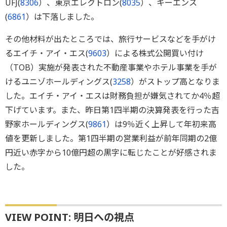
UFJ(
8306
）、東京エレクトロン(
8035
）、キーエンス
(
6861
）は下落しました。
その他材料が出たところでは、旅行サービスなどを手がけ
るエイチ・アイ・エス(
9603
）による株式公開買い付け
（TOB）実施が発表された不動産事業やホテル事業を手が
けるユニゾホールディングス(
3258
）がストップ高となりま
した。エイチ・アイ・エスは財務負担が嫌気されてか4％超
下げています。また、昨日第1四半期の決算発表を行った吉
野家ホールディングス(
9861
）は9％近く上昇して年初来高
値を更新しました。第1四半期の営業利益が前年同期の2億
円近い赤字から10億円超の黒字に転じたことが好感されま
した。
VIEW POINT: 明日への視点