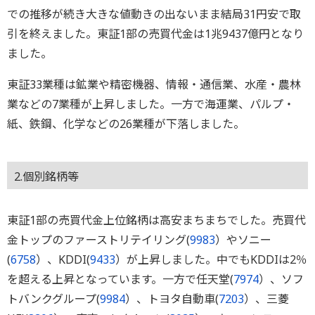
での推移が続き大きな値動きの出ないまま結局31円安で取
引を終えました。東証1部の売買代金は1兆9437億円となり
ました。
東証33業種は鉱業や精密機器、情報・通信業、水産・農林
業などの7業種が上昇しました。一方で海運業、パルプ・
紙、鉄鋼、化学などの26業種が下落しました。
2.個別銘柄等
東証1部の売買代金上位銘柄は高安まちまちでした。売買代
金トップのファーストリテイリング(
9983
）やソニー
(
6758
）、KDDI(
9433
）が上昇しました。中でもKDDIは2％
を超える上昇となっています。一方で任天堂(
7974
）、ソフ
トバンクグループ(
9984
）、トヨタ自動車(
7203
）、三菱