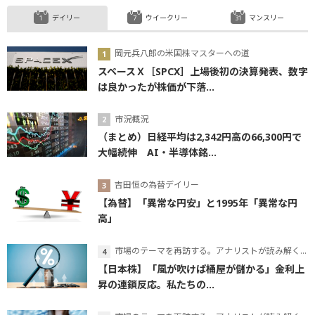
デイリー
ウイークリー
マンスリー
岡元兵八郎の米国株マスターへの道
スペースＸ［SPCX］上場後初の決算発表、数字
は良かったが株価が下落...
市況概況
（まとめ）日経平均は2,342円高の66,300円で
大幅続伸 AI・半導体銘...
吉田恒の為替デイリー
【為替】「異常な円安」と1995年「異常な円
高」
市場のテーマを再訪する。アナリストが読み解くテーマの本質
【日本株】「風が吹けば桶屋が儲かる」金利上
昇の連鎖反応。私たちの...